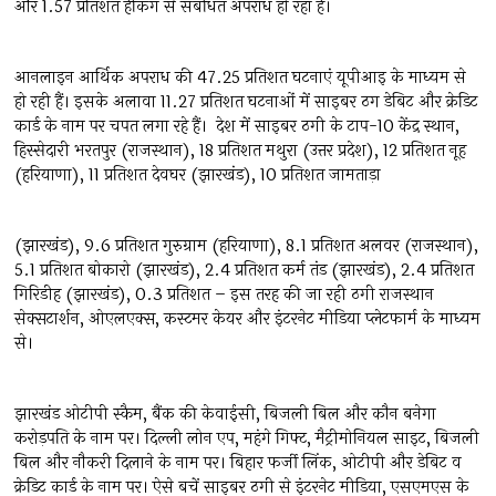
और 1.57 प्रतिशत हैकिंग से संबंधित अपराध हो रहा है।
आनलाइन आर्थिक अपराध की 47.25 प्रतिशत घटनाएं यूपीआइ के माध्यम से
हो रही हैं। इसके अलावा 11.27 प्रतिशत घटनाओं में साइबर ठग डेबिट और क्रेडिट
कार्ड के नाम पर चपत लगा रहे हैं। देश में साइबर ठगी के टाप-10 केंद्र स्थान,
हिस्सेदारी भरतपुर (राजस्थान), 18 प्रतिशत मथुरा (उत्तर प्रदेश), 12 प्रतिशत नूह
(हरियाणा), 11 प्रतिशत देवघर (झारखंड), 10 प्रतिशत जामताड़ा
(झारखंड), 9.6 प्रतिशत गुरुग्राम (हरियाणा), 8.1 प्रतिशत अलवर (राजस्थान),
5.1 प्रतिशत बोकारो (झारखंड), 2.4 प्रतिशत कर्म तंड (झारखंड), 2.4 प्रतिशत
गिरिडीह (झारखंड), 0.3 प्रतिशत – इस तरह की जा रही ठगी राजस्थान
सेक्सटार्शन, ओएलएक्स, कस्टमर केयर और इंटरनेट मीडिया प्लेटफार्म के माध्यम
से।
झारखंड ओटीपी स्कैम, बैंक की केवाईसी, बिजली बिल और कौन बनेगा
करोड़पति के नाम पर। दिल्ली लोन एप, महंगे गिफ्ट, मैट्रीमोनियल साइट, बिजली
बिल और नौकरी दिलाने के नाम पर। बिहार फर्जी लिंक, ओटीपी और डेबिट व
क्रेडिट कार्ड के नाम पर। ऐसे बचें साइबर ठगी से इंटरनेट मीडिया, एसएमएस के