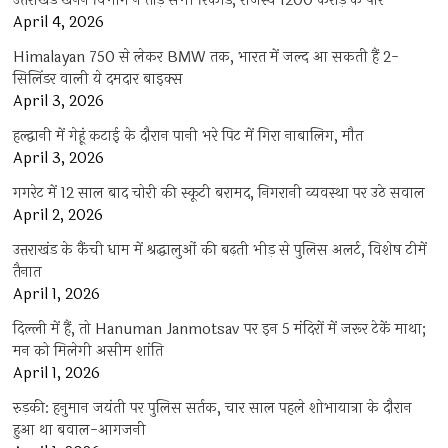
उत्तराखंड खनन विभाग ने तोड़े सभी रिकॉर्ड, राजस्व 1200 करोड़ के पार
April 4, 2026
Himalayan 750 से लेकर BMW तक, भारत में जल्द आ सकती हैं 2-
सिलिंडर वाली ये दमदार बाइक्स
April 3, 2026
हल्द्वानी में गेहूं कटाई के दौरान पानी भरे पिट में गिरा नाबालिग, मौत
April 3, 2026
गगरेट में 12 साल बाद चोरी की स्कूटी बरामद, निगरानी व्यवस्था पर उठे सवाल
April 2, 2026
उत्तराखंड के कैंची धाम में श्रद्धालुओं की बढ़ती भीड़ से पुलिस अलर्ट, विशेष टीमें
तैनात
April 1, 2026
दिल्ली में हैं, तो Hanuman Janmotsav पर इन 5 मंदिरों में जरूर टेकें माथा;
मन को मिलेगी असीम शांति
April 1, 2026
रुड़की: हनुमान जयंती पर पुलिस सर्तक, चार साल पहले शोभायात्रा के दौरान
हुआ था बवाल-आगजनी