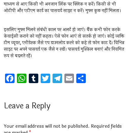
माध्यम से आए किसी भी अनजान लिंक पर क्लिक न करें। किसी से भी
ओटीपी और एटीएम कार्ड का पासवर्ड साझा न करें। मुफ्त कुछ नहीं मिलता।
इसलिए मुफ्त मिलने संबंधी काल पर अलर्ट हो जाएं। बैंक कभी फोन करके
केवाईसी कराने को नहीं कहता। ऐसे फोन आएं तो सतर्क हो जाएं। कोई व्यक्ति
टीम व्यूवर, एनीडेस्क जैसे एप डाउनलोड करने को कहे तो फोन काट दें। विभिन्न
साइट पर अपने पासवर्ड एक जैसे न रखें। पासवर्ड मुश्किल बनाएं और नियमित
रूप से बदलते रहें।
F
W
T
T
T
E
S
a
h
u
wi
el
m
h
ce
at
m
tt
e
ai
ar
b
s
bl
er
gr
l
e
Leave a Reply
o
A
r
a
o
p
m
Your email address will not be published.
Required fields
are marked
*