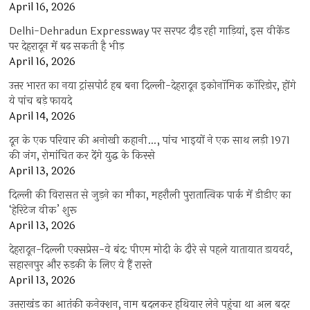
April 16, 2026
Delhi-Dehradun Expressway पर सरपट दौड़ रही गाड़ियां, इस वीकेंड
पर देहरादून में बढ़ सकती है भीड़
April 16, 2026
उत्तर भारत का नया ट्रांसपोर्ट हब बना दिल्ली-देहरादून इकोनॉमिक कॉरिडोर, होंगे
ये पांच बड़े फायदे
April 14, 2026
दून के एक परिवार की अनोखी कहानी…, पांच भाइयों ने एक साथ लड़ी 1971
की जंग, रोमांचित कर देंगे युद्ध के किस्से
April 13, 2026
दिल्ली की विरासत से जुड़ने का मौका, महरौली पुरातात्विक पार्क में डीडीए का
‘हेरिटेज वीक’ शुरू
April 13, 2026
देहरादून-दिल्ली एक्सप्रेस-वे बंद: पीएम मोदी के दौरे से पहले यातायात डायवर्ट,
सहारनपुर और रुड़की के लिए ये हैं रास्ते
April 13, 2026
उत्तराखंड का आतंकी कनेक्शन, नाम बदलकर हथियार लेने पहुंचा था अल बदर