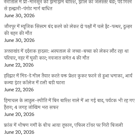
नैनीताल में प्री-मानसून की झमाझम बारिश, झील का जलस्तर बढ़ा; पेड़ गिरने
से हल्द्वानी-पंगोट मार्ग बाधित
June 30, 2026
जौनपुर में म्यूजिक सिस्टम बंद करने को लेकर दो पक्षों में चले ईंट-पत्थर, दुल्हन
की बहन की मौत
June 30, 2026
उत्‍तराखंड में दर्दनाक हादसा: अस्पताल से जच्चा-बच्चा को लेकर लौट रहा था
परिवार, नहर में घुसी कार; नवजात समेत 4 की मौत
June 22, 2026
हरिद्वार में मिड-डे मील तैयार करते वक्त प्रेशर कुकर फटने से हुआ धमाका, आर्य
कन्या इंटर कॉलेज में टली बड़ी घटना
June 22, 2026
हिमाचल के लाहुल-स्पीति में बिन बारिश नाले में आ गई बाढ़, पर्यटक भी रह गए
हैरान; 4 जगह जोखिम भरा सफर
June 20, 2026
फ्रांस में भीषण गर्मी के बीच आया तूफान, एफिल टॉवर पर गिरी बिजली
June 20, 2026