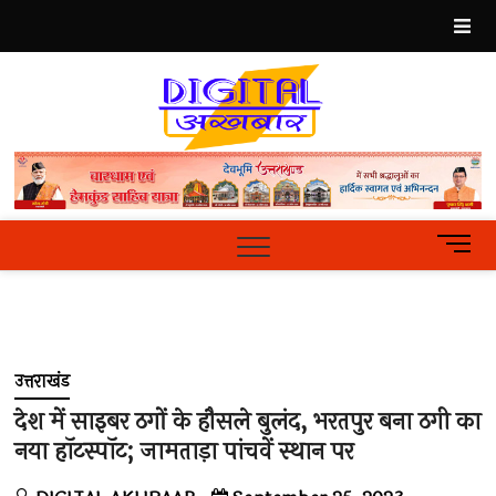
Skip
to
content
Best
Hindi
News
Portal
M
e
n
u
B
u
उत्तराखंड
t
t
देश में साइबर ठगों के हौसले बुलंद, भरतपुर बना ठगी का
o
नया हॉटस्पॉट; जामताड़ा पांचवें स्थान पर
n