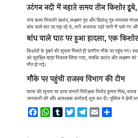
उटंगन नदी में नहाते समय तीन किशोर डूबे
गांव बरना निवासी प्रशांत, लक्ष्मण पुत्र और प्रियांशु पुत्र रामपाल
बांध वाले घाट पर नहा रहे थे, तभी अचानक गहरे पानी में चले गए और
बांध वाले घाट पर हुआ हादसा, एक किशो
किशोरों के डूबने की सूचना मिलते ही ग्रामीण मौके पर पहुंच गए। स्थ
को सुरक्षित बाहर निकाल लिया गया, जबकि प्रशांत और लक्ष्मण को 
मौत हो गई।
मौके पर पहुंची राजस्व विभाग की टीम
घटना की सूचना पर थाना प्रभारी निरीक्षक विनोद कुमार मिश्र, नाय
जानकारी ली और आवश्यक कार्रवाई शुरू कर दी। पुलिस ने दोनों शवों
F
W
T
T
T
E
S
a
h
u
wi
el
m
h
ce
at
m
tt
e
ai
ar