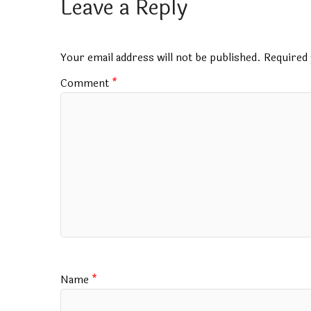
b
s
bl
er
gr
l
e
Leave a Reply
o
A
r
a
o
p
m
Your email address will not be published.
Required 
k
p
Comment
*
Name
*