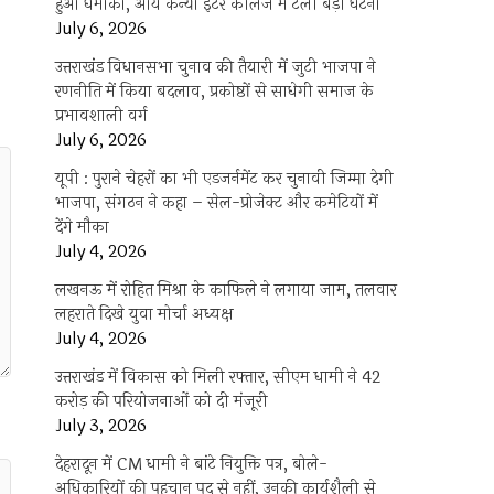
हुआ धमाका, आर्य कन्या इंटर कॉलेज में टली बड़ी घटना
July 6, 2026
उत्तराखंंड विधानसभा चुनाव की तैयारी में जुटी भाजपा ने
रणनीति में किया बदलाव, प्रकोष्ठों से साधेगी समाज के
प्रभावशाली वर्ग
July 6, 2026
यूपी : पुराने चेहरों का भी एडजर्नमेंट कर चुनावी जिम्मा देगी
भाजपा, संगठन ने कहा – सेल-प्रोजेक्ट और कमेटियों में
देंगे मौका
July 4, 2026
लखनऊ में रोहित मिश्रा के काफिले ने लगाया जाम, तलवार
लहराते दिखे युवा मोर्चा अध्यक्ष
July 4, 2026
उत्तराखंड में विकास को मिली रफ्तार, सीएम धामी ने 42
करोड़ की परियोजनाओं को दी मंजूरी
July 3, 2026
देहरादून में CM धामी ने बांटे नियुक्ति पत्र, बोले-
अधिकारियों की पहचान पद से नहीं, उनकी कार्यशैली से