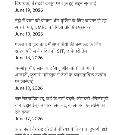
विधायक, बेअदबी कानून पर शुरू हुई अहम सुनवाई
June 19, 2026
मेट्रो में यात्रा की योजना और बुकिंग के लिए कारगर हो रहा
सारथी एप, DMRC को मिला प्रतिष्ठित पुरस्कार
June 19, 2026
पंकज राय हत्याकांड में अपराधियों की धरपकड़ के लिए
सारण पुलिस ने गठित की SIT, छापेमारी तेज
June 18, 2026
अल्मोड़ा में 9 साल बाद ‘राजू और मोती’ को मिली
आजादी, कुमाऊं महोत्सव में ऊंटों के व्यावसायिक उपयोग
पर कार्रवाई
June 18, 2026
चार रेलगाड़ियां रद, कई के मार्ग बदले; जोगबनी-सिलीगुड़ी
व कटिहार डेमू का परिचालन बंद, कोलकाता एक्सप्रेस का
रूट बदला
June 17, 2026
उत्तरकाशी गैंगरेप: दरिंदों ने पीरियड में किया था दुष्कर्म, हाई