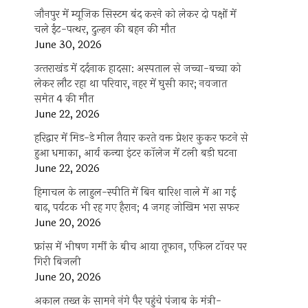
जौनपुर में म्यूजिक सिस्टम बंद करने को लेकर दो पक्षों में
चले ईंट-पत्थर, दुल्हन की बहन की मौत
June 30, 2026
उत्‍तराखंड में दर्दनाक हादसा: अस्पताल से जच्चा-बच्चा को
लेकर लौट रहा था परिवार, नहर में घुसी कार; नवजात
समेत 4 की मौत
June 22, 2026
हरिद्वार में मिड-डे मील तैयार करते वक्त प्रेशर कुकर फटने से
हुआ धमाका, आर्य कन्या इंटर कॉलेज में टली बड़ी घटना
June 22, 2026
हिमाचल के लाहुल-स्पीति में बिन बारिश नाले में आ गई
बाढ़, पर्यटक भी रह गए हैरान; 4 जगह जोखिम भरा सफर
June 20, 2026
फ्रांस में भीषण गर्मी के बीच आया तूफान, एफिल टॉवर पर
गिरी बिजली
June 20, 2026
अकाल तख्त के सामने नंगे पैर पहुंचे पंजाब के मंत्री-