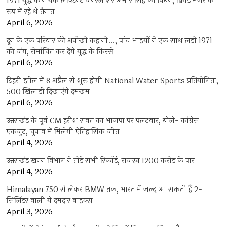
1971 युद्ध के नायक लेफ्टिनेंट जनरल शेर अमीर सिंह का निधन, ब्रिगेड मेजर के
रूप में रहे थे तैनात
April 6, 2026
दून के एक परिवार की अनोखी कहानी…, पांच भाइयों ने एक साथ लड़ी 1971
की जंग, रोमांचित कर देंगे युद्ध के किस्से
April 6, 2026
टिहरी झील में 8 अप्रैल से शुरू होगी National Water Sports प्रतियोगिता,
500 खिलाड़ी दिखाएंगे दमखम
April 6, 2026
उत्तराखंड के पूर्व CM हरीश रावत का भाजपा पर पलटवार, बोले- कांग्रेस
एकजुट, चुनाव में मिलेगी ऐतिहासिक जीत
April 4, 2026
उत्तराखंड खनन विभाग ने तोड़े सभी रिकॉर्ड, राजस्व 1200 करोड़ के पार
April 4, 2026
Himalayan 750 से लेकर BMW तक, भारत में जल्द आ सकती हैं 2-
सिलिंडर वाली ये दमदार बाइक्स
April 3, 2026