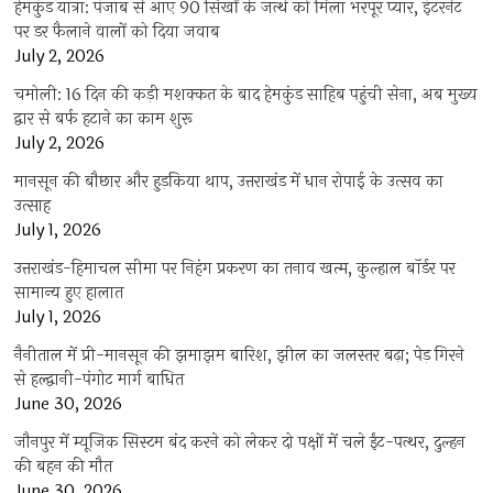
हेमकुंड यात्रा: पंजाब से आए 90 सिखों के जत्थे को मिला भरपूर प्यार, इंटरनेट
पर डर फैलाने वालों को दिया जवाब
July 2, 2026
चमोली: 16 दिन की कड़ी मशक्कत के बाद हेमकुंड साहिब पहुंची सेना, अब मुख्य
द्वार से बर्फ हटाने का काम शुरू
July 2, 2026
मानसून की बौछार और हुड़किया थाप, उत्तराखंड में धान रोपाई के उत्सव का
उत्साह
July 1, 2026
उत्तराखंड-हिमाचल सीमा पर निहंग प्रकरण का तनाव खत्म, कुल्हाल बॉर्डर पर
सामान्य हुए हालात
July 1, 2026
नैनीताल में प्री-मानसून की झमाझम बारिश, झील का जलस्तर बढ़ा; पेड़ गिरने
से हल्द्वानी-पंगोट मार्ग बाधित
June 30, 2026
जौनपुर में म्यूजिक सिस्टम बंद करने को लेकर दो पक्षों में चले ईंट-पत्थर, दुल्हन
की बहन की मौत
June 30, 2026