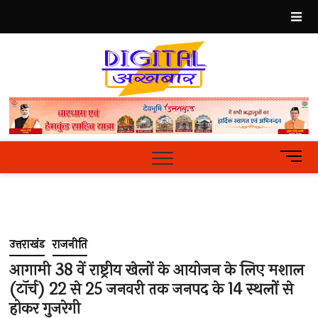
Skip
to
content
Best
Hindi
News
Portal
M
e
n
u
B
u
उत्तराखंड
राजनीति
t
t
आगामी 38 वें राष्ट्रीय खेलों के आयोजन के लिए मशाल
o
(टॉर्च) 22 से 25 जनवरी तक जनपद के 14 स्थलों से
n
होकर गुजरेगी