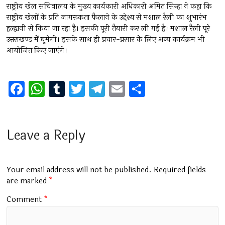
राष्ट्रीय खेल सचिवालय के मुख्य कार्यकारी अधिकारी अमित सिन्हा ने कहा कि
राष्ट्रीय खेलों के प्रति जागरूकता फैलाने के उद्देश्य से मशाल रैली का शुभारंभ
हल्द्वानी से किया जा रहा है। इसकी पूरी तैयारी कर ली गई है। मशाल रैली पूरे
उत्तराखण्ड मेें घूमेगी। इसके साथ ही प्रचार-प्रसार केे लिए अन्य कार्यक्रम भी
आयोजित किए जाएंगे।
F
W
T
T
T
E
S
a
h
u
wi
el
m
h
ce
at
m
tt
e
ai
ar
b
s
bl
er
gr
l
e
Leave a Reply
o
A
r
a
o
p
m
Your email address will not be published.
Required fields
k
p
are marked
*
Comment
*