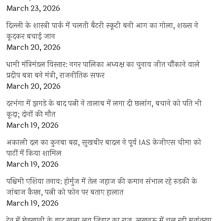
March 23, 2026
दिल्ली के शास्त्री पार्क में चलती बैटरी स्कूटी बनी आग का गोला, शख्स ने
कूदकर बचाई जान
March 20, 2026
धामी मंत्रिमंडल विस्तार: नगर पालिका अध्यक्ष का चुनाव जीत चौंकाने वाले
प्रदीप बत्रा बने मंत्री, राजनीतिक सफर
March 20, 2026
दरभंगा में झगड़े के बाद पत्नी ने तालाब में लगा दी छलांग, बचाने को पति भी
कूदा; दोनों की मौत
March 19, 2026
अकाली दल का कुनबा बढ़ा, सुखबीर बादल ने पूर्व IAS केजीएस चीमा को
पार्टी में किया शामिल
March 19, 2026
पश्चिमी एशिया तनाव: होर्मुज में तेल जहाज की कमान संभाल रहे रुड़की के
जांबाज कैप्टन, पत्नी को फोन पर बताए हालात
March 19, 2026
ट्रेन में छेड़खानी के बाद खुला लव जिहाद का राज, लखनऊ में चल रही मतांतरण