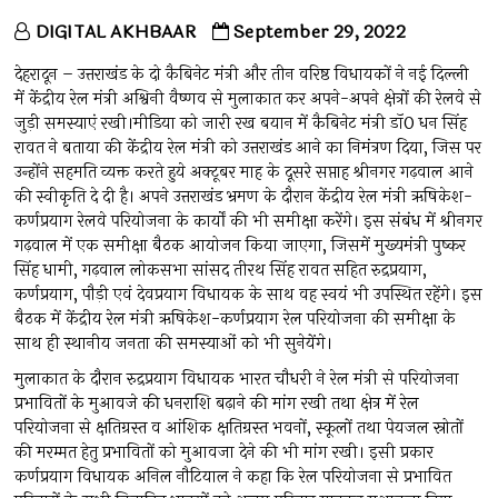
DIGITAL AKHBAAR
September 29, 2022
देहरादून – उत्तराखंड के दो कैबिनेट मंत्री और तीन वरिष्ठ विधायकों ने नई दिल्ली
में केंद्रीय रेल मंत्री अश्विनी वैष्णव से मुलाकात कर अपने-अपने क्षेत्रों की रेलवे से
जुड़ी समस्याएं रखी।मीडिया को जारी रख बयान में कैबिनेट मंत्री डॉ0 धन सिंह
रावत ने बताया की केंद्रीय रेल मंत्री को उत्तराखंड आने का निमंत्रण दिया, जिस पर
उन्होंने सहमति व्यक्त करते हुये अक्टूबर माह के दूसरे सप्ताह श्रीनगर गढ़वाल आने
की स्वीकृति दे दी है। अपने उत्तराखंड भ्रमण के दौरान केंद्रीय रेल मंत्री ऋषिकेश-
कर्णप्रयाग रेलवे परियोजना के कार्यों की भी समीक्षा करेंगे। इस संबंध में श्रीनगर
गढ़वाल में एक समीक्षा बैठक आयोजन किया जाएगा, जिसमें मुख्यमंत्री पुष्कर
सिंह धामी, गढ़वाल लोकसभा सांसद तीरथ सिंह रावत सहित रुद्रप्रयाग,
कर्णप्रयाग, पौड़ी एवं देवप्रयाग विधायक के साथ वह स्वयं भी उपस्थित रहेंगे। इस
बैठक में केंद्रीय रेल मंत्री ऋषिकेश-कर्णप्रयाग रेल परियोजना की समीक्षा के
साथ ही स्थानीय जनता की समस्याओं को भी सुनेयेंगे।
मुलाकात के दौरान रुद्रप्रयाग विधायक भारत चौधरी ने रेल मंत्री से परियोजना
प्रभावितों के मुआवजे की धनराशि बढ़ाने की मांग रखी तथा क्षेत्र में रेल
परियोजना से क्षतिग्रस्त व आंशिक क्षतिग्रस्त भवनों, स्कूलों तथा पेयजल स्रोतों
की मरम्मत हेतु प्रभावितों को मुआवजा देने की भी मांग रखी। इसी प्रकार
कर्णप्रयाग विधायक अनिल नौटियाल ने कहा कि रेल परियोजना से प्रभावित