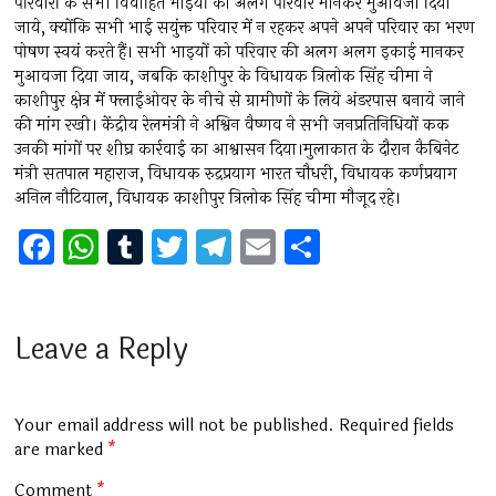
परिवारों के सभी विवाहित भाइयों को अलग परिवार मानकर मुआवजा दिया
जाये, क्योंकि सभी भाई सयुंक्त परिवार में न रहकर अपने अपने परिवार का भरण
पोषण स्वयं करते हैं। सभी भाइयों को परिवार की अलग अलग इकाई मानकर
मुआवजा दिया जाय, जबकि काशीपुर के विधायक त्रिलोक सिंह चीमा ने
काशीपुर क्षेत्र में फ्लाईओवर के नीचे से ग्रामीणों के लिये अंडरपास बनाये जाने
की मांग रखी। केंद्रीय रेलमंत्री ने अश्विन वैष्णव ने सभी जनप्रतिनिधियों कक
उनकी मांगों पर शीघ्र कार्रवाई का आश्वासन दिया।मुलाकात के दौरान कैबिनेट
मंत्री सतपाल महाराज, विधायक रुद्रप्रयाग भारत चौधरी, विधायक कर्णप्रयाग
अनिल नौटियाल, विधायक काशीपुर त्रिलोक सिंह चीमा मौजूद रहे।
F
W
T
T
T
E
S
a
h
u
wi
el
m
h
ce
at
m
tt
e
ai
ar
b
s
bl
er
gr
l
e
Leave a Reply
o
A
r
a
o
p
m
Your email address will not be published.
Required fields
k
p
are marked
*
Comment
*