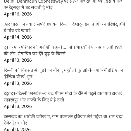
Delhi-Dehradun Expressway पर सरपट दौड़ रही गाड़ियां, इस वीकेंड
पर देहरादून में बढ़ सकती है भीड़
April 16, 2026
उत्तर भारत का नया ट्रांसपोर्ट हब बना दिल्ली-देहरादून इकोनॉमिक कॉरिडोर, होंगे
ये पांच बड़े फायदे
April 14, 2026
दून के एक परिवार की अनोखी कहानी…, पांच भाइयों ने एक साथ लड़ी 1971
की जंग, रोमांचित कर देंगे युद्ध के किस्से
April 13, 2026
दिल्ली की विरासत से जुड़ने का मौका, महरौली पुरातात्विक पार्क में डीडीए का
‘हेरिटेज वीक’ शुरू
April 13, 2026
देहरादून-दिल्ली एक्सप्रेस-वे बंद: पीएम मोदी के दौरे से पहले यातायात डायवर्ट,
सहारनपुर और रुड़की के लिए ये हैं रास्ते
April 13, 2026
उत्तराखंड का आतंकी कनेक्शन, नाम बदलकर हथियार लेने पहुंचा था अल बदर
ऐजेंट रेहान मीर
April 11, 2026