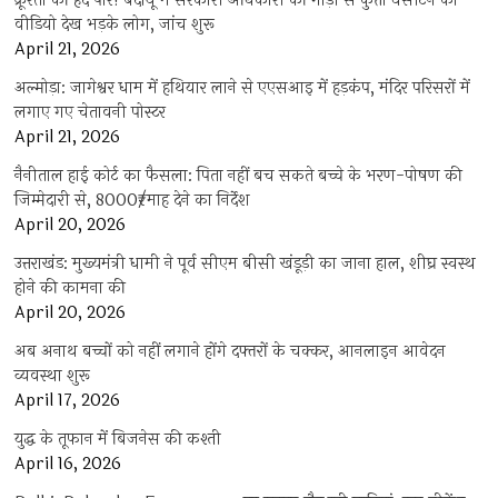
क्रूरता की हदें पार! बदायूं में सरकारी अधिकारी की गाड़ी से कुत्ता घसीटने का
वीडियो देख भड़के लोग, जांच शुरू
April 21, 2026
अल्मोड़ा: जागेश्वर धाम में हथियार लाने से एएसआइ में हड़कंप, मंदिर परिसरों में
लगाए गए चेतावनी पोस्टर
April 21, 2026
नैनीताल हाई कोर्ट का फैसला: पिता नहीं बच सकते बच्चे के भरण-पोषण की
जिम्मेदारी से, 8000₹/माह देने का निर्देश
April 20, 2026
उत्तराखंड: मुख्यमंत्री धामी ने पूर्व सीएम बीसी खंडूड़ी का जाना हाल, शीघ्र स्वस्थ
होने की कामना की
April 20, 2026
अब अनाथ बच्चों को नहीं लगाने होंगे दफ्तरों के चक्कर, आनलाइन आवेदन
व्यवस्था शुरू
April 17, 2026
युद्ध के तूफान में बिजनेस की कश्ती
April 16, 2026