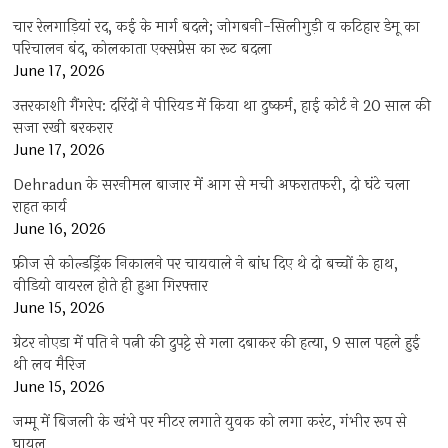
चार रेलगाड़ियां रद, कई के मार्ग बदले; जोगबनी-सिलीगुड़ी व कटिहार डेमू का
परिचालन बंद, कोलकाता एक्सप्रेस का रूट बदला
June 17, 2026
उत्तरकाशी गैंगरेप: दरिंदों ने पीरियड में किया था दुष्कर्म, हाई कोर्ट ने 20 साल की
सजा रखी बरकरार
June 17, 2026
Dehradun के सरनीमल बाजार में आग से मची अफरातफरी, दो घंटे चला
राहत कार्य
June 16, 2026
फ्रीज से कोल्डड्रिंक निकालने पर चायवाले ने बांध दिए थे दो बच्चों के हाथ,
वीडियो वायरल होते ही हुआ गिरफ्तार
June 15, 2026
ग्रेटर नोएडा में पति ने पत्नी की दुपट्टे से गला दबाकर की हत्या, 9 साल पहले हुई
थी लव मैरिज
June 15, 2026
जम्मू में बिजली के खंभे पर मीटर लगाते युवक को लगा करंट, गंभीर रूप से
घायल