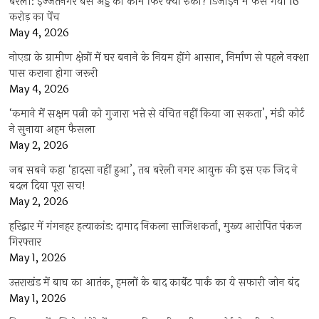
बरेली: इज्जतनगर बस अड्डे का काम फिर क्यों रुका? डिजाइन में फंस गया 16
करोड़ का पेंच
May 4, 2026
नोएडा के ग्रामीण क्षेत्रों में घर बनाने के नियम होंगे आसान, निर्माण से पहले नक्शा
पास कराना होगा जरूरी
May 4, 2026
‘कमाने में सक्षम पत्नी को गुजारा भत्ते से वंचित नहीं किया जा सकता’, मंडी कोर्ट
ने सुनाया अहम फैसला
May 2, 2026
जब सबने कहा ‘हादसा नहीं हुआ’, तब बरेली नगर आयुक्त की इस एक जिद ने
बदल दिया पूरा सच!
May 2, 2026
हरिद्वार में गंगनहर हत्याकांड: दामाद निकला साजिशकर्ता, मुख्य आरोपित पंकज
गिरफ्तार
May 1, 2026
उत्तराखंड में बाघ का आतंक, हमलों के बाद कार्बेट पार्क का ये सफारी जोन बंद
May 1, 2026