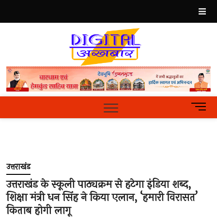
Skip
to
content
Best
Hindi
News
Portal
M
e
n
u
B
u
उत्तराखंड
t
t
उत्तराखंड के स्कूली पाठ्यक्रम से हटेगा इंडिया शब्द,
o
शिक्षा मंत्री धन सिंह ने किया एलान, ‘हमारी विरासत’
n
किताब होगी लागू