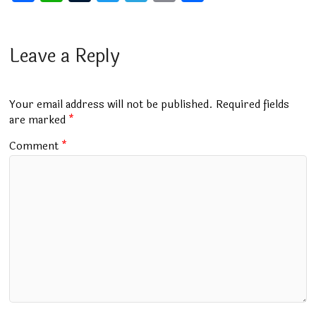
a
h
u
wi
el
m
h
ce
at
m
tt
e
ai
ar
b
s
bl
er
gr
l
e
Leave a Reply
o
A
r
a
o
p
m
Your email address will not be published.
Required fields
k
p
are marked
*
Comment
*