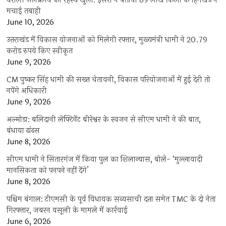
धराली जलप्रलय का रहस्य खुला: इसरो ने बताया 69 लाख किलो के हिमखंड ने
मचाई तबाही
June 10, 2026
उत्तराखंड में विकास योजनाओं को मिलेगी रफ्तार, मुख्यमंत्री धामी ने 20.79
करोड़ रुपये किए स्वीकृत
June 9, 2026
CM पुष्कर सिंह धामी की सख्त चेतावनी, विकास परियोजनाओं में हुई देरी तो
नपेंगे अधिकारी
June 9, 2026
अल्मोड़ा: बलिदानी लेफ्टिनेंट बीरेश्वर के स्वजन से सीएम धामी ने की बात,
बंधाया ढांढस
June 8, 2026
सीएम धामी ने सितारगंज में किया पुल का शिलान्यास, बोले- ‘मुल्लावादी
मानसिकता को पनपने नहीं देंगे’
June 8, 2026
पश्चिम बंगाल: टीएमसी के पूर्व विधायक सब्यसाची दत्ता समेत TMC के दो नेता
गिरफ्तार, जबरन वसूली के मामले में कार्रवाई
June 6, 2026