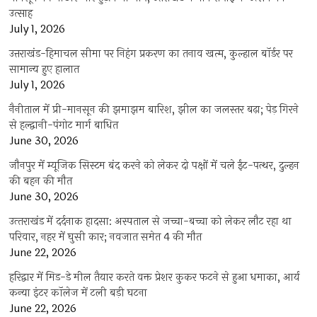
उत्साह
July 1, 2026
उत्तराखंड-हिमाचल सीमा पर निहंग प्रकरण का तनाव खत्म, कुल्हाल बॉर्डर पर
सामान्य हुए हालात
July 1, 2026
नैनीताल में प्री-मानसून की झमाझम बारिश, झील का जलस्तर बढ़ा; पेड़ गिरने
से हल्द्वानी-पंगोट मार्ग बाधित
June 30, 2026
जौनपुर में म्यूजिक सिस्टम बंद करने को लेकर दो पक्षों में चले ईंट-पत्थर, दुल्हन
की बहन की मौत
June 30, 2026
उत्‍तराखंड में दर्दनाक हादसा: अस्पताल से जच्चा-बच्चा को लेकर लौट रहा था
परिवार, नहर में घुसी कार; नवजात समेत 4 की मौत
June 22, 2026
हरिद्वार में मिड-डे मील तैयार करते वक्त प्रेशर कुकर फटने से हुआ धमाका, आर्य
कन्या इंटर कॉलेज में टली बड़ी घटना
June 22, 2026