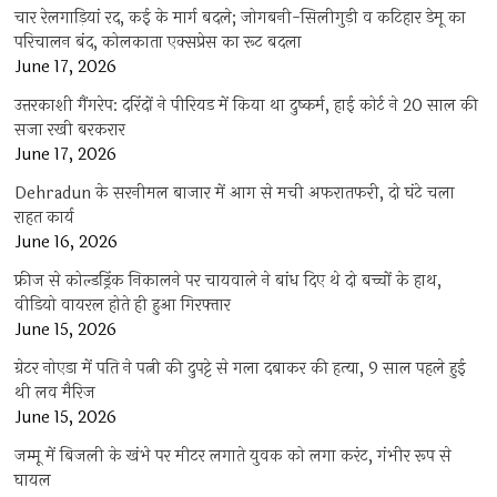
चार रेलगाड़ियां रद, कई के मार्ग बदले; जोगबनी-सिलीगुड़ी व कटिहार डेमू का
परिचालन बंद, कोलकाता एक्सप्रेस का रूट बदला
June 17, 2026
उत्तरकाशी गैंगरेप: दरिंदों ने पीरियड में किया था दुष्कर्म, हाई कोर्ट ने 20 साल की
सजा रखी बरकरार
June 17, 2026
Dehradun के सरनीमल बाजार में आग से मची अफरातफरी, दो घंटे चला
राहत कार्य
June 16, 2026
फ्रीज से कोल्डड्रिंक निकालने पर चायवाले ने बांध दिए थे दो बच्चों के हाथ,
वीडियो वायरल होते ही हुआ गिरफ्तार
June 15, 2026
ग्रेटर नोएडा में पति ने पत्नी की दुपट्टे से गला दबाकर की हत्या, 9 साल पहले हुई
थी लव मैरिज
June 15, 2026
जम्मू में बिजली के खंभे पर मीटर लगाते युवक को लगा करंट, गंभीर रूप से
घायल