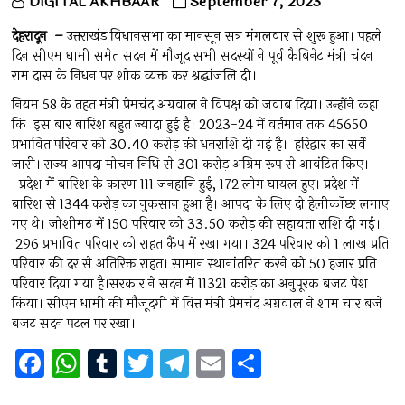
DIGITAL AKHBAAR
September 7, 2023
देहरादून –
उत्तराखंड विधानसभा का मानसून सत्र मंगलवार से शुरू हुआ। पहले
दिन सीएम धामी समेत सदन में मौजूद सभी सदस्यों ने पूर्व कैबिनेट मंत्री चंदन
राम दास के निधन पर शोक व्यक्त कर श्रद्धांजलि दी।
नियम 58 के तहत मंत्री प्रेमचंद अग्रवाल ने विपक्ष को जवाब दिया। उन्होंने कहा
कि इस बार बारिश बहुत ज्यादा हुई है। 2023-24 में वर्तमान तक 45650
प्रभावित परिवार को 30.40 करोड़ की धनराशि दी गई है। हरिद्वार का सर्वे
जारी। राज्य आपदा मोचन निधि से 301 करोड़ अग्रिम रूप से आवंटित किए।
प्रदेश में बारिश के कारण 111 जनहानि हुई, 172 लोग घायल हुए। प्रदेश में
बारिश से 1344 करोड़ का नुकसान हुआ है। आपदा के लिए दो हेलीकॉप्टर लगाए
गए थे। जोशीमठ में 150 परिवार को 33.50 करोड़ की सहायता राशि दी गई।
296 प्रभावित परिवार को राहत कैंप में रखा गया। 324 परिवार को 1 लाख प्रति
परिवार की दर से अतिरिक्त राहत। सामान स्थानांतरित करने को 50 हजार प्रति
परिवार दिया गया है।सरकार ने सदन में 11321 करोड़ का अनुपूरक बजट पेश
किया। सीएम धामी की मौजूदगी में वित्त मंत्री प्रेमचंद अग्रवाल ने शाम चार बजे
बजट सदन पटल पर रखा।
F
W
T
T
T
E
S
a
h
u
wi
el
m
h