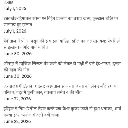
उत्साह
July 1, 2026
उत्तराखंड-हिमाचल सीमा पर निहंग प्रकरण का तनाव खत्म, कुल्हाल बॉर्डर पर
सामान्य हुए हालात
July 1, 2026
नैनीताल में प्री-मानसून की झमाझम बारिश, झील का जलस्तर बढ़ा; पेड़ गिरने
से हल्द्वानी-पंगोट मार्ग बाधित
June 30, 2026
जौनपुर में म्यूजिक सिस्टम बंद करने को लेकर दो पक्षों में चले ईंट-पत्थर, दुल्हन
की बहन की मौत
June 30, 2026
उत्‍तराखंड में दर्दनाक हादसा: अस्पताल से जच्चा-बच्चा को लेकर लौट रहा था
परिवार, नहर में घुसी कार; नवजात समेत 4 की मौत
June 22, 2026
हरिद्वार में मिड-डे मील तैयार करते वक्त प्रेशर कुकर फटने से हुआ धमाका, आर्य
कन्या इंटर कॉलेज में टली बड़ी घटना
June 22, 2026