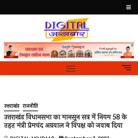
Skip
to
content
Best
Hindi
News
Portal
M
e
n
u
B
u
उत्तराखंड
राजनीति
t
t
उत्तराखंड विधानसभा का मानसून सत्र में नियम 58 के
o
तहत मंत्री प्रेमचंद अग्रवाल ने विपक्ष को जवाब दिया
n