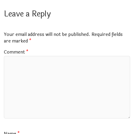
ce
at
m
tt
e
ai
ar
b
s
bl
er
gr
l
e
Leave a Reply
o
A
r
a
o
p
m
Your email address will not be published.
Required fields
k
p
are marked
*
Comment
*
Name
*