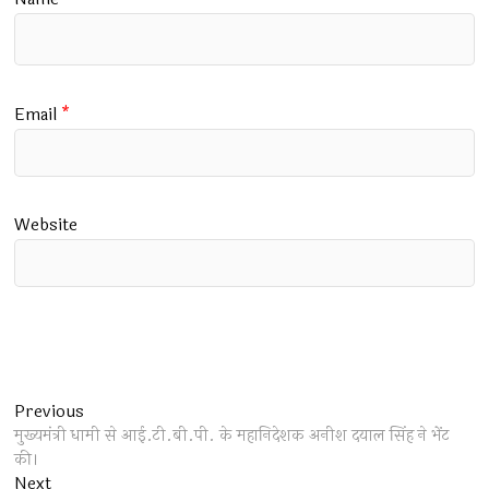
Email
*
Website
Post
Previous
Previous
post:
मुख्यमंत्री धामी से आई.टी.बी.पी. के महानिदेशक अनीश दयाल सिंह ने भेंट
navigation
की।
Next
Next