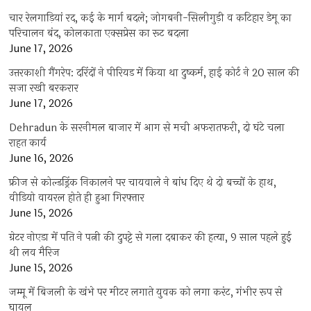
चार रेलगाड़ियां रद, कई के मार्ग बदले; जोगबनी-सिलीगुड़ी व कटिहार डेमू का
परिचालन बंद, कोलकाता एक्सप्रेस का रूट बदला
June 17, 2026
उत्तरकाशी गैंगरेप: दरिंदों ने पीरियड में किया था दुष्कर्म, हाई कोर्ट ने 20 साल की
सजा रखी बरकरार
June 17, 2026
Dehradun के सरनीमल बाजार में आग से मची अफरातफरी, दो घंटे चला
राहत कार्य
June 16, 2026
फ्रीज से कोल्डड्रिंक निकालने पर चायवाले ने बांध दिए थे दो बच्चों के हाथ,
वीडियो वायरल होते ही हुआ गिरफ्तार
June 15, 2026
ग्रेटर नोएडा में पति ने पत्नी की दुपट्टे से गला दबाकर की हत्या, 9 साल पहले हुई
थी लव मैरिज
June 15, 2026
जम्मू में बिजली के खंभे पर मीटर लगाते युवक को लगा करंट, गंभीर रूप से
घायल