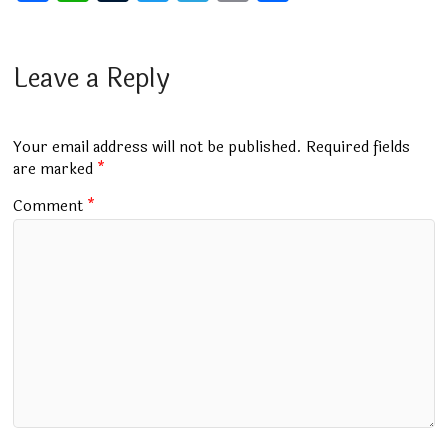
a
h
u
wi
el
m
h
ce
at
m
tt
e
ai
ar
b
s
bl
er
gr
l
e
Leave a Reply
o
A
r
a
o
p
m
Your email address will not be published.
Required fields
k
p
are marked
*
Comment
*