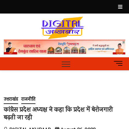
Skip
to
content
Best
Hindi
News
Portal
M
e
n
u
B
u
उत्तराखंड
राजनीति
t
t
कांग्रेस प्रदेश अध्यक्ष ने कहा कि प्रदेश में बेरोजगारी
o
बढ़ती जा रही
n