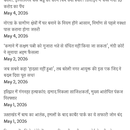
बरेली: इज्जतनगर बस अड्डे का काम फिर क्यों रुका? डिजाइन में फंस गया 16
करोड़ का पेंच
May 4, 2026
नोएडा के ग्रामीण क्षेत्रों में घर बनाने के नियम होंगे आसान, निर्माण से पहले नक्शा
पास कराना होगा जरूरी
May 4, 2026
‘कमाने में सक्षम पत्नी को गुजारा भत्ते से वंचित नहीं किया जा सकता’, मंडी कोर्ट
ने सुनाया अहम फैसला
May 2, 2026
जब सबने कहा ‘हादसा नहीं हुआ’, तब बरेली नगर आयुक्त की इस एक जिद ने
बदल दिया पूरा सच!
May 2, 2026
हरिद्वार में गंगनहर हत्याकांड: दामाद निकला साजिशकर्ता, मुख्य आरोपित पंकज
गिरफ्तार
May 1, 2026
उत्तराखंड में बाघ का आतंक, हमलों के बाद कार्बेट पार्क का ये सफारी जोन बंद
May 1, 2026