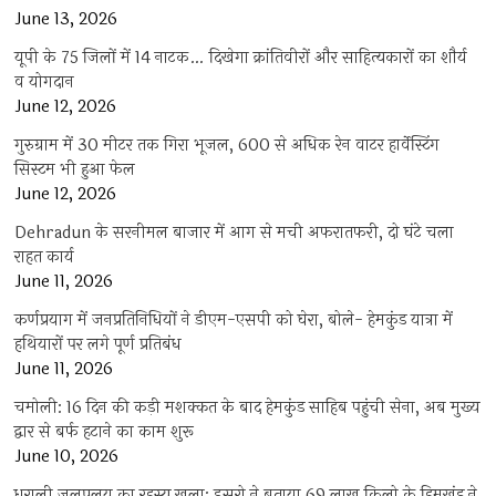
June 13, 2026
यूपी के 75 जिलों में 14 नाटक… दिखेगा क्रांतिवीरों और साहित्यकारों का शौर्य
व योगदान
June 12, 2026
गुरुग्राम में 30 मीटर तक गिरा भूजल, 600 से अधिक रेन वाटर हार्वेस्टिंग
सिस्टम भी हुआ फेल
June 12, 2026
Dehradun के सरनीमल बाजार में आग से मची अफरातफरी, दो घंटे चला
राहत कार्य
June 11, 2026
कर्णप्रयाग में जनप्रतिनिधियों ने डीएम-एसपी को घेरा, बोले- हेमकुंड यात्रा में
हथियारों पर लगे पूर्ण प्रतिबंध
June 11, 2026
चमोली: 16 दिन की कड़ी मशक्कत के बाद हेमकुंड साहिब पहुंची सेना, अब मुख्य
द्वार से बर्फ हटाने का काम शुरू
June 10, 2026
धराली जलप्रलय का रहस्य खुला: इसरो ने बताया 69 लाख किलो के हिमखंड ने