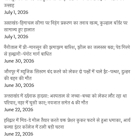
उत्साह
July 1, 2026
उत्तराखंड-हिमाचल सीमा पर निहंग प्रकरण का तनाव खत्म, कुल्हाल बॉर्डर पर
सामान्य हुए हालात
July 1, 2026
नैनीताल में प्री-मानसून की झमाझम बारिश, झील का जलस्तर बढ़ा; पेड़ गिरने
से हल्द्वानी-पंगोट मार्ग बाधित
June 30, 2026
जौनपुर में म्यूजिक सिस्टम बंद करने को लेकर दो पक्षों में चले ईंट-पत्थर, दुल्हन
की बहन की मौत
June 30, 2026
उत्‍तराखंड में दर्दनाक हादसा: अस्पताल से जच्चा-बच्चा को लेकर लौट रहा था
परिवार, नहर में घुसी कार; नवजात समेत 4 की मौत
June 22, 2026
हरिद्वार में मिड-डे मील तैयार करते वक्त प्रेशर कुकर फटने से हुआ धमाका, आर्य
कन्या इंटर कॉलेज में टली बड़ी घटना
June 22, 2026