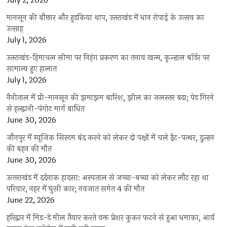
July 2, 2026
मानसून की बौछार और हुड़किया थाप, उत्तराखंड में धान रोपाई के उत्सव का
उत्साह
July 1, 2026
उत्तराखंड-हिमाचल सीमा पर निहंग प्रकरण का तनाव खत्म, कुल्हाल बॉर्डर पर
सामान्य हुए हालात
July 1, 2026
नैनीताल में प्री-मानसून की झमाझम बारिश, झील का जलस्तर बढ़ा; पेड़ गिरने
से हल्द्वानी-पंगोट मार्ग बाधित
June 30, 2026
जौनपुर में म्यूजिक सिस्टम बंद करने को लेकर दो पक्षों में चले ईंट-पत्थर, दुल्हन
की बहन की मौत
June 30, 2026
उत्‍तराखंड में दर्दनाक हादसा: अस्पताल से जच्चा-बच्चा को लेकर लौट रहा था
परिवार, नहर में घुसी कार; नवजात समेत 4 की मौत
June 22, 2026
हरिद्वार में मिड-डे मील तैयार करते वक्त प्रेशर कुकर फटने से हुआ धमाका, आर्य