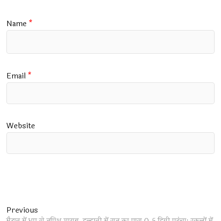
Name
*
Email
*
Website
Post
Previous
Previous
post: