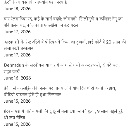
ऊंटों के व्यावसायिक उपयोग पर कार्रवाई
June 18, 2026
चार रेलगाड़ियां रद, कई के मार्ग बदले; जोगबनी-सिलीगुड़ी व कटिहार डेमू का
परिचालन बंद, कोलकाता एक्सप्रेस का रूट बदला
June 17, 2026
उत्तरकाशी गैंगरेप: दरिंदों ने पीरियड में किया था दुष्कर्म, हाई कोर्ट ने 20 साल की
सजा रखी बरकरार
June 17, 2026
Dehradun के सरनीमल बाजार में आग से मची अफरातफरी, दो घंटे चला
राहत कार्य
June 16, 2026
फ्रीज से कोल्डड्रिंक निकालने पर चायवाले ने बांध दिए थे दो बच्चों के हाथ,
वीडियो वायरल होते ही हुआ गिरफ्तार
June 15, 2026
ग्रेटर नोएडा में पति ने पत्नी की दुपट्टे से गला दबाकर की हत्या, 9 साल पहले हुई
थी लव मैरिज
June 15, 2026