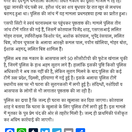
नगर की देवभूमि धर्मशाला कालोनी स्थित मकान की दूसरी मंजिल में रह रही
वृद्धा जानकी चंद पत्नी स्व. हरीश चंद का शव बुधवार देर रात खून से लथपथ
बरामद हुआ था। पुलिस की जांच में यह मामला प्रथमदृष्टया हत्या का प्रतीत हुआ।
एसपी सिटी ने स्वयं घटनास्थल पर पहुंचकर पूछताछ की। मामले पुलिस तीन
जांच टीमें गठित की गई हैं, जिसमें कोतवाल विजेंद्र शाह, एसएसआई ललित
मोहन रावल, उपनिरीक्षक किशोर पंत, अशोक कांडपाल, भूपेंद्र रंसवाल, ललित
बिष्ट, जीवन चुफाल के अलावा आरक्षी कमल पाल, नवीन खोलिया, मोहन बोरा,
ईशाक अहमद, ललित बिष्ट शामिल हैं।
पुलिस अब तक मकान के आसपास लगे 50 सीसीटीवी की फुटेज खंगाल चुकी
है, जिनमें पुलिस के हाथ अहम सुराग लगे हैं। हालांकि इसकी पुष्टि किसी पुलिस
अधिकारी ने अब तक नहीं की है, लेकिन सुराग मिलने के बाद पुलिस की कई
टीमें उत्तर प्रदेश, दिल्ली, हरियाणा में गई हुई है। इसके अलावा पुलिस टीमें
स्थानीय स्तर पर भी घटना की सुरागकसी में लगी हुई है। संदिग्धों, नशेड़ियों व
आसपास के लोगों से भी लगातार पूछताछ की जा रही है।
पुलिस का दावा है कि जल्द ही घटना का खुलासा कर दिया जाएगा। कोतवाल
शाह ने बताया कि घटना के खुलासे के लिए पुलिस टीमें लगी हुई हैं। इस मामले
में मृतका के पुत्र प्रेम चंद की ओर से तहरीर मिली है। जल्द ही प्राथमिकी पंजीकृत
कर अग्रिम कार्रवाई की जाएगी।