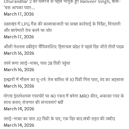
Dhurandhar 2 की रिलीज से पहले भावुक हुए Ranveer Singh, बोले-
‘बस आपका प्यार…
March 17, 2026
उत्तराखंड में LPG गैस की कालाबाजारी पर सख्त कार्रवाई के निर्देश, निगरानी
और छापेमारी तेज करने पर जोर
March 17, 2026
औली नेशनल स्कीइंग चैंपियनशिप: हिमाचल प्रदेश ने पहले दिन जीते तीनों पदक
March 16, 2026
तपने लगा तराई-भाबर, पारा 28 डिग्री पहुंचा
March 16, 2026
हल्द्वानी में मौसम का यू-टर्न: तेज बारिश से 10 डिग्री गिरा पारा, ठंड का अहसास
March 16, 2026
नोएडा इंटरनेशनल एयरपोर्ट पर 40 एकड़ में बनेगा MRO सेंटर, अकासा एयर के
साथ करार; रोजगार की संभावनाएं बढ़ीं
March 14, 2026
तराई-भाबर का पारा 32 डिग्री के पार, एक दिन बाद लंबी राहत की उम्मीद
March 14, 2026