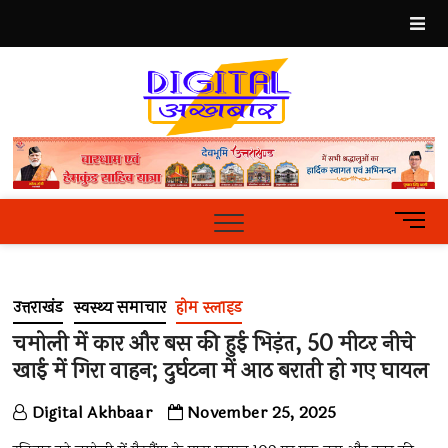
Skip
to
content
Best
Hindi
News
Portal
M
e
n
u
उत्तराखंड
स्वस्थ्य समाचार
होम स्लाइड
B
u
चमोली में कार और बस की हुई भिड़ंत, 50 मीटर नीचे
t
खाई में गिरा वाहन; दुर्घटना में आठ बराती हो गए घायल
t
o
Digital Akhbaar
November 25, 2025
n