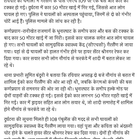
रविवार को चमोली में गैरसैंण के पास एनएच 109 पर एक बस और कार की
टक्कर हो गई। दुर्घटना में कार 50 मीटर खाई में गिर गई, जिससे आठ लोग
घायल हो गए। पुलिस ने घायलों को अस्पताल पहुंचाया, जिनमें से दो को गंभीर
चोटें आई हैं। पुलिस मामले की जांच कर रही है।
कर्णप्रयाग-रानीखेत राजमार्ग के धुनारघाट के समीप कार और बस की टक्कर के
बाद कार 50 मीटर खाई में जा गिरी। इससे कार चालक समेत आठ लोग घायल
हो गए। सभी घायलों को सामुदायिक स्वास्थ्य केंद्र (सीएचसी) गैरसैंण ले जाया
गया। वहां से दो घायलों को हालत गंभीर होने पर हायर सेंटर श्रीनगर रेफर कर
दिया गया। कार सवार सभी लोग नौगांव से फरकंडे में शादी में बरात लेकर जा
रहे थे।
थाना प्रभारी सुमित बंदूनी ने बताया कि रविवार अपराह्न दो बजे नौगांव से बरात में
शामिल ईको कार गैरसैंण की ओर आ रही थी, जबकि केएमओ कंपनी की बस
कर्णप्रयाग से रामनगर की ओर जा रही थी। धुनारघाट के समीप हल्के मोड़ पर
दोनों वाहनों की टक्कर हो गई। इससे ईको कार लगभग 50 मीटर गहरी खाई में
गिर गई। कार में ड्राइवर सहित आठ लोग सवार थे, जो शादी समारोह में शामिल
होने नौगांव से फरकंडे जा रहे थे।
दुर्घटना की सूचना मिलते ही 108 एंबुलेंस की मदद से सभी घायलों को
सामुदायिक स्वास्थ्य केंद्र गैरसैंण लाया गया। यहां पूजा और कविता को अंदरूनी
चोट होने के चलते हायर सेंटर श्रीनगर रेफर कर दिया गया। दोनों ही नौगांव की