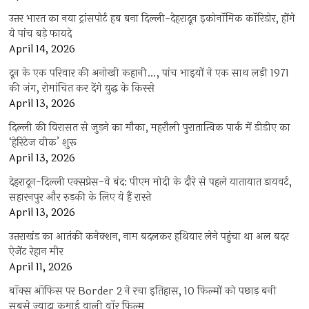
उत्तर भारत का नया ट्रांसपोर्ट हब बना दिल्ली-देहरादून इकोनॉमिक कॉरिडोर, होंगे
ये पांच बड़े फायदे
April 14, 2026
दून के एक परिवार की अनोखी कहानी…, पांच भाइयों ने एक साथ लड़ी 1971
की जंग, रोमांचित कर देंगे युद्ध के किस्से
April 13, 2026
दिल्ली की विरासत से जुड़ने का मौका, महरौली पुरातात्विक पार्क में डीडीए का
‘हेरिटेज वीक’ शुरू
April 13, 2026
देहरादून-दिल्ली एक्सप्रेस-वे बंद: पीएम मोदी के दौरे से पहले यातायात डायवर्ट,
सहारनपुर और रुड़की के लिए ये हैं रास्ते
April 13, 2026
उत्तराखंड का आतंकी कनेक्शन, नाम बदलकर हथियार लेने पहुंचा था अल बदर
ऐजेंट रेहान मीर
April 11, 2026
बॉक्स ऑफिस पर Border 2 ने रचा इतिहास, 10 फिल्मों को पछाड़ बनी
सबसे ज्यादा कमाई वाली वॉर फिल्म