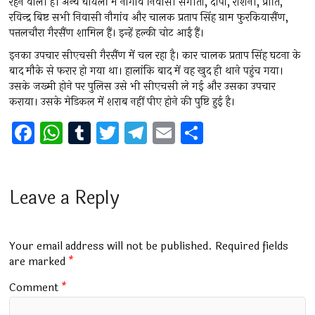
रहने वाली हैं। अन्य घायलों में नौगांव निवासी संगीता, दीपा, रोशनी, प्रीति,
रविन्द्र बिष्ट सभी निवासी नौगांव और चालक प्रताप सिंह ग्राम फुरकियासैंण,
पत्तलचौरा गैरसैंण शामिल हैं। इन्हें हल्की चोट आईं हैं।
इनका उपचार सीएचसी गैरसैंण में चल रहा है। कार चालक प्रताप सिंह घटना के
बाद मौके से फरार हो गया था। हालांकि बाद में वह खुद ही थाने पहुंच गया।
उसके जख्मी होने पर पुलिस उसे भी सीएचसी ले गई और उसका उपचार
कराया। उसके मेडिकल में शराब नहीं पीए होने की पुष्टि हुई है।
F
W
T
T
T
E
S
a
h
u
wi
el
m
h
ce
at
m
tt
e
ai
ar
b
s
bl
er
gr
l
e
Leave a Reply
o
A
r
a
o
p
m
Your email address will not be published.
Required fields
k
p
are marked
*
Comment
*