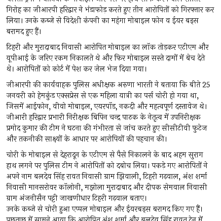
गिरोह का जीआरपी हरिद्वार ने भंडाफोड़ करते हुए तीन आरोपितों को गिरफ्तार कर
लिया। उनके कब्जे से विदेशी कंपनी का महंगा मोबाइल फोन व ईयर बड्स
बरामद हुए हैं।
टिहरी और मुरादाबाद निवासी आरोपित मोबाइल का लॉक तोड़कर एटीएम और
यूपीआई के जरिए रकम निकालते थे और फिर मोबाइल सस्ते दामों में बेच देते
थे। आरोपितों को कोर्ट में पेश कर जेल भेज दिया गया।
जीआरपी की कार्यवाहक पुलिस अधीक्षक अरुणा भारती ने बताया कि बीते 25
जनवरी को हेमकुंड एक्सप्रेस से एक महिला यात्री का पर्स चोरी हो गया था,
जिसमें आईफोन, वीवो मोबाइल, एयरपॉड, नकदी और महत्वपूर्ण दस्तावेज थे।
जीआरी हरिद्वार प्रभारी निरीक्षक बिपिन चन्द्र पाठक के नेतृत्व में उपनिरीक्षक
प्रमोद कुमार की टीम ने घटना की गंभीरता से जांच करते हुए सीसीटीवी फुटेज
और तकनीकी साक्ष्यों के आधार पर आरोपियों की पहचान की।
चोरी के मोबाइल से देहरादून के एटीएम से पैसे निकालने के बाद अहम सुराग
हाथ लगने पर पुलिस टीम ने आरोपितों को दबोच लिया। पकड़े गए आरोपितों ने
अपने नाम बलदेव सिंह रावत निवासी ग्राम झिवाली, टिहरी गढ़वाल, अंश शर्मा
निवासी मानसरोवर कॉलोनी, मझोला मुरादाबाद और दीपक सेमवाल निवासी
ग्राम अंजनीसैन पट्टी जाखणीधार टिहरी गढ़वाल बताए।
उनके कब्जे से चोरी हुआ एप्पल मोबाइल और ईयरबड्स बरामद किए गए हैं।
पूछताछ में सामने आया कि आरोपित अंश शर्मा और बलदेव सिंह रावत ट्रेन में