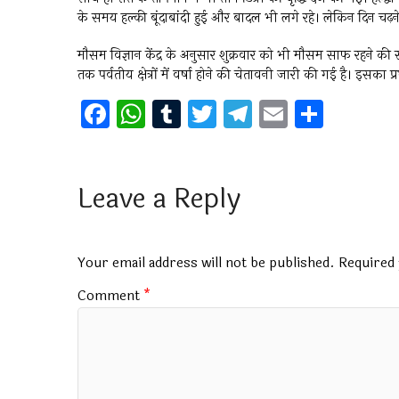
के समय हल्की बूंदाबांदी हुई और बादल भी लगे रहे। लेकिन दिन चढ
मौसम विज्ञान केंद्र के अनुसार शुक्रवार को भी मौसम साफ रहने
तक पर्वतीय क्षेत्रों में वर्षा होने की चेतावनी जारी की गई है। इसका प्र
F
W
T
T
T
E
S
a
h
u
wi
el
m
h
ce
at
m
tt
e
ai
ar
b
s
bl
er
gr
l
e
Leave a Reply
o
A
r
a
o
p
m
Your email address will not be published.
Required 
k
p
Comment
*