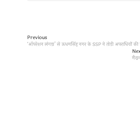
Post
Previous
Previous
post:
‘ऑपरेशन लंगड़ा’ से ऊधमसिंह नगर के SSP ने तोड़ी अपराधियों की कमर
navigation
Ne
मैदान