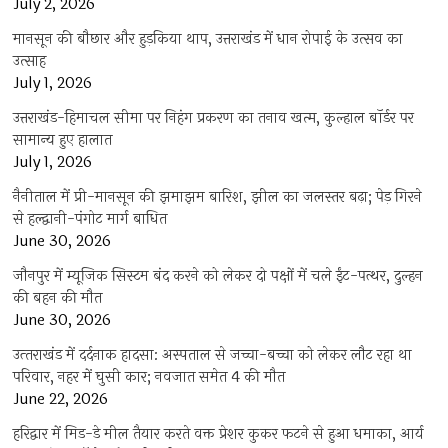
July 2, 2026
मानसून की बौछार और हुड़किया थाप, उत्तराखंड में धान रोपाई के उत्सव का
उत्साह
July 1, 2026
उत्तराखंड-हिमाचल सीमा पर निहंग प्रकरण का तनाव खत्म, कुल्हाल बॉर्डर पर
सामान्य हुए हालात
July 1, 2026
नैनीताल में प्री-मानसून की झमाझम बारिश, झील का जलस्तर बढ़ा; पेड़ गिरने
से हल्द्वानी-पंगोट मार्ग बाधित
June 30, 2026
जौनपुर में म्यूजिक सिस्टम बंद करने को लेकर दो पक्षों में चले ईंट-पत्थर, दुल्हन
की बहन की मौत
June 30, 2026
उत्‍तराखंड में दर्दनाक हादसा: अस्पताल से जच्चा-बच्चा को लेकर लौट रहा था
परिवार, नहर में घुसी कार; नवजात समेत 4 की मौत
June 22, 2026
हरिद्वार में मिड-डे मील तैयार करते वक्त प्रेशर कुकर फटने से हुआ धमाका, आर्य