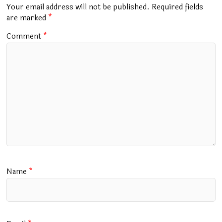
o
p
m
Your email address will not be published.
Required fields
k
p
are marked
*
Comment
*
Name
*