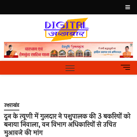
Skip
to
content
Best
Hindi
News
Portal
M
e
n
u
B
u
उत्तराखंड
t
t
दून के त्यूणी में गुलदार ने पशुपालक की 3 बकरियों को
o
बनाया निवाला, वन विभाग अधिकारियों से उचित
n
मुआवजे की मांग