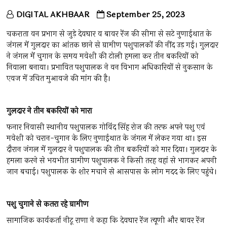
DIGITAL AKHBAAR
September 25, 2023
चकराता वन प्रभाग से जुड़े देवघार व बावर रेंज की सीमा से सटे नुणाईथात के
जंगल में गुलदार का आंतक छाने से ग्रामीण पशुपालकों की नींद उड़ गई। गुलदार
ने जंगल में चुगान के समय मवेशी की टोली हमला कर तीन बकरियों को
निवाला बनाया। प्रभावित पशुपालक ने वन विभाग अधिकारियों से नुकसान के
एवज में उचित मुआवजे की मांग की है।
गुलदार
ने
तीन
बकरियों
को
मारा
फनार निवासी स्थानीय पशुपालक गोविंद सिंह रोज की तरफ अपने पशु एवं
मवेशी को चरान-चुगान के लिए नुणाईथात के जंगल में लेकर गया था। इस
दौरान जंगल में गुलदार ने पशुपालक की तीन बकरियों को मार दिया। गुलदार के
हमला करने से भयभीत ग्रामीण पशुपालक ने किसी तरह वहां से भागकर अपनी
जान बचाई। पशुपालक के शोर मचाने से आसपास के लोग मदद के लिए पहुंचे।
पशु
चुगाने
से
कतरा
रहे
ग्रामीण
सामाजिक कार्यकर्ता नीटू राणा ने कहा कि देवघार रेंज त्यूणी और बावर रेंज