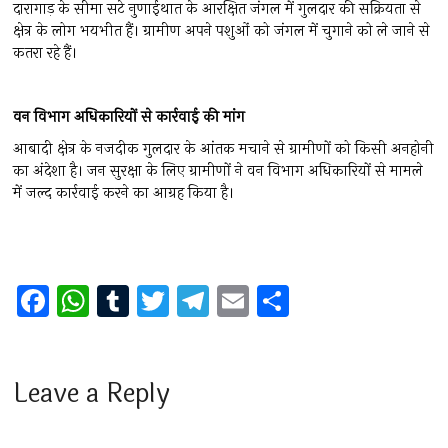
दारागाड़ के सीमा सटे नुणाईथात के आरक्षित जंगल में गुलदार की सक्रियता से
क्षेत्र के लोग भयभीत हैं। ग्रामीण अपने पशुओं को जंगल में चुगाने को ले जाने से
कतरा रहे हैं।
वन
विभाग
अधिकारियों
से
कार्रवाई
की
मांग
आबादी क्षेत्र के नजदीक गुलदार के आंतक मचाने से ग्रामीणों को किसी अनहोनी
का अंदेशा है। जन सुरक्षा के लिए ग्रामीणों ने वन विभाग अधिकारियों से मामले
में जल्द कार्रवाई करने का आग्रह किया है।
F
W
T
T
T
E
S
a
h
u
wi
el
m
h
ce
at
m
tt
e
ai
ar
b
s
bl
er
gr
l
e
Leave a Reply
o
A
r
a