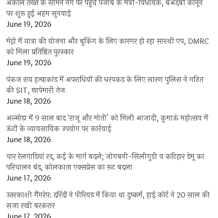
अकाल तख्त के सामने नंगे पैर पहुंचे पंजाब के मंत्री-विधायक, बेअदबी कानून
पर शुरू हुई अहम सुनवाई
June 19, 2026
मेट्रो में यात्रा की योजना और बुकिंग के लिए कारगर हो रहा सारथी एप, DMRC
को मिला प्रतिष्ठित पुरस्कार
June 19, 2026
पंकज राय हत्याकांड में अपराधियों की धरपकड़ के लिए सारण पुलिस ने गठित
की SIT, छापेमारी तेज
June 18, 2026
अल्मोड़ा में 9 साल बाद ‘राजू और मोती’ को मिली आजादी, कुमाऊं महोत्सव में
ऊंटों के व्यावसायिक उपयोग पर कार्रवाई
June 18, 2026
चार रेलगाड़ियां रद, कई के मार्ग बदले; जोगबनी-सिलीगुड़ी व कटिहार डेमू का
परिचालन बंद, कोलकाता एक्सप्रेस का रूट बदला
June 17, 2026
उत्तरकाशी गैंगरेप: दरिंदों ने पीरियड में किया था दुष्कर्म, हाई कोर्ट ने 20 साल की
सजा रखी बरकरार
June 17, 2026