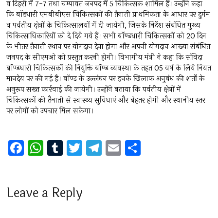
व टिहरी में 7-7 तथा चम्पावत जनपद में 5 चिकित्सक शामिल हैं। उन्होंने कहा
कि बॉडधारी एमबीबीएस चिकित्सकों की तैनाती प्राथमिकता के आधार पर दुर्गम
व पर्वतीय क्षेत्रों के चिकित्सालयों में दी जायेगी, जिसके निर्देश संबंधित मुख्य
चिकित्साधिकारियों को दे दिये गये हैं। सभी बॉण्डधारी चिकित्सकों को 20 दिन
के भीतर तैनाती स्थान पर योगदान देना होगा और अपनी योगदान आख्या संबंधित
जनपद के सीएमओ को प्रस्तुत करनी होगी। विभागीय मंत्री ने कहा कि संविदा
बॉण्डधारी चिकित्सकों की नियुक्ति बॉण्ड व्यवस्था के तहत 05 वर्ष के लिये नियत
मानदेय पर की गई है। बॉण्ड के उल्लंघन पर इनके खिलाफ अनुबंध की शर्तों के
अनुरूप सख्त कार्रवाई की जायेगी। उन्होंने बताया कि पर्वतीय क्षेत्रों में
चिकित्सकों की तैनाती से स्वास्थ्य सुविधाएं और बेहतर होगी और स्थानीय स्तर
पर लोगों को उपचार मिल सकेगा।
F
W
T
T
T
E
S
a
h
u
wi
el
m
h
ce
at
m
tt
e
ai
ar
b
s
bl
er
gr
l
e
Leave a Reply
o
A
r
a