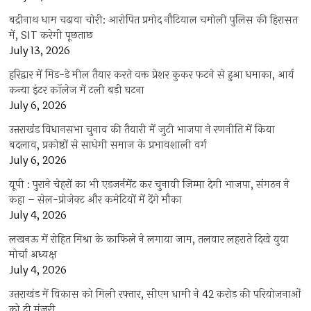
बद्रीनाथ धाम चढ़ावा चोरी: आरोपित प्रमोद नौटियाल चमोली पुलिस की हिरासत
में, SIT करेगी पूछताछ
July 13, 2026
हरिद्वार में मिड-डे मील तैयार करते वक्त प्रेशर कुकर फटने से हुआ धमाका, आर्य
कन्या इंटर कॉलेज में टली बड़ी घटना
July 6, 2026
उत्तराखंंड विधानसभा चुनाव की तैयारी में जुटी भाजपा ने रणनीति में किया
बदलाव, प्रकोष्ठों से साधेगी समाज के प्रभावशाली वर्ग
July 6, 2026
यूपी : पुराने चेहरों का भी एडजर्नमेंट कर चुनावी जिम्मा देगी भाजपा, संगठन ने
कहा – सेल-प्रोजेक्ट और कमेटियों में देंगे मौका
July 4, 2026
लखनऊ में रोहित मिश्रा के काफिले ने लगाया जाम, तलवार लहराते दिखे युवा
मोर्चा अध्यक्ष
July 4, 2026
उत्तराखंड में विकास को मिली रफ्तार, सीएम धामी ने 42 करोड़ की परियोजनाओं
को दी मंजूरी