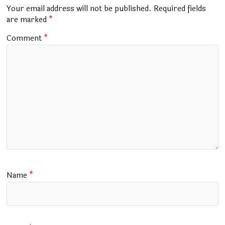
o
p
m
Your email address will not be published.
Required fields
k
p
are marked
*
Comment
*
Name
*