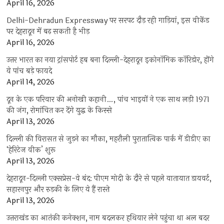
April 16, 2026
Delhi-Dehradun Expressway पर सरपट दौड़ रही गाड़ियां, इस वीकेंड
पर देहरादून में बढ़ सकती है भीड़
April 16, 2026
उत्तर भारत का नया ट्रांसपोर्ट हब बना दिल्ली-देहरादून इकोनॉमिक कॉरिडोर, होंगे
ये पांच बड़े फायदे
April 14, 2026
दून के एक परिवार की अनोखी कहानी…, पांच भाइयों ने एक साथ लड़ी 1971
की जंग, रोमांचित कर देंगे युद्ध के किस्से
April 13, 2026
दिल्ली की विरासत से जुड़ने का मौका, महरौली पुरातात्विक पार्क में डीडीए का
‘हेरिटेज वीक’ शुरू
April 13, 2026
देहरादून-दिल्ली एक्सप्रेस-वे बंद: पीएम मोदी के दौरे से पहले यातायात डायवर्ट,
सहारनपुर और रुड़की के लिए ये हैं रास्ते
April 13, 2026
उत्तराखंड का आतंकी कनेक्शन, नाम बदलकर हथियार लेने पहुंचा था अल बदर