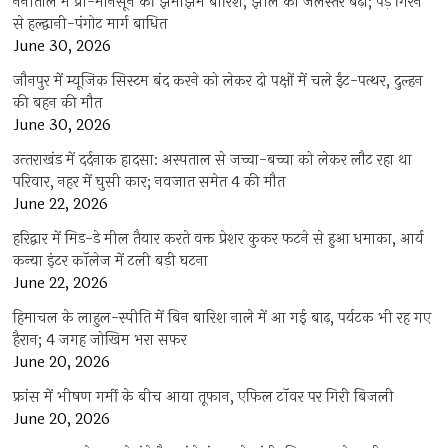
नैनीताल में प्री-मानसून की झमाझम बारिश, झील का जलस्तर बढ़ा; पेड़ गिरने
से हल्द्वानी-पंगोट मार्ग बाधित
June 30, 2026
जौनपुर में म्यूजिक सिस्टम बंद करने को लेकर दो पक्षों में चले ईंट-पत्थर, दुल्हन
की बहन की मौत
June 30, 2026
उत्‍तराखंड में दर्दनाक हादसा: अस्पताल से जच्चा-बच्चा को लेकर लौट रहा था
परिवार, नहर में घुसी कार; नवजात समेत 4 की मौत
June 22, 2026
हरिद्वार में मिड-डे मील तैयार करते वक्त प्रेशर कुकर फटने से हुआ धमाका, आर्य
कन्या इंटर कॉलेज में टली बड़ी घटना
June 22, 2026
हिमाचल के लाहुल-स्पीति में बिन बारिश नाले में आ गई बाढ़, पर्यटक भी रह गए
हैरान; 4 जगह जोखिम भरा सफर
June 20, 2026
फ्रांस में भीषण गर्मी के बीच आया तूफान, एफिल टॉवर पर गिरी बिजली
June 20, 2026