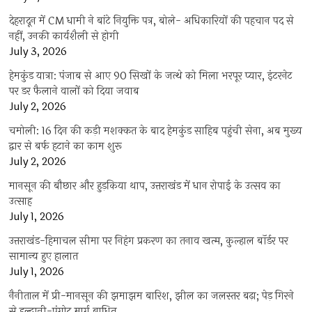
देहरादून में CM धामी ने बांटे नियुक्ति पत्र, बोले- अधिकारियों की पहचान पद से
नहीं, उनकी कार्यशैली से होगी
July 3, 2026
हेमकुंड यात्रा: पंजाब से आए 90 सिखों के जत्थे को मिला भरपूर प्यार, इंटरनेट
पर डर फैलाने वालों को दिया जवाब
July 2, 2026
चमोली: 16 दिन की कड़ी मशक्कत के बाद हेमकुंड साहिब पहुंची सेना, अब मुख्य
द्वार से बर्फ हटाने का काम शुरू
July 2, 2026
मानसून की बौछार और हुड़किया थाप, उत्तराखंड में धान रोपाई के उत्सव का
उत्साह
July 1, 2026
उत्तराखंड-हिमाचल सीमा पर निहंग प्रकरण का तनाव खत्म, कुल्हाल बॉर्डर पर
सामान्य हुए हालात
July 1, 2026
नैनीताल में प्री-मानसून की झमाझम बारिश, झील का जलस्तर बढ़ा; पेड़ गिरने
से हल्द्वानी-पंगोट मार्ग बाधित