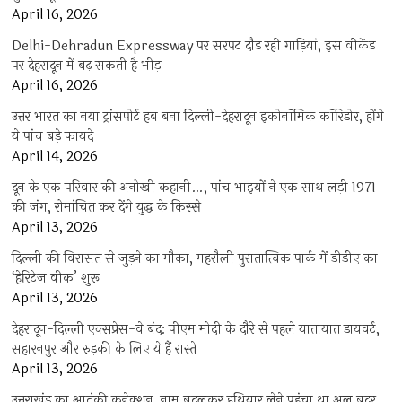
April 16, 2026
Delhi-Dehradun Expressway पर सरपट दौड़ रही गाड़ियां, इस वीकेंड
पर देहरादून में बढ़ सकती है भीड़
April 16, 2026
उत्तर भारत का नया ट्रांसपोर्ट हब बना दिल्ली-देहरादून इकोनॉमिक कॉरिडोर, होंगे
ये पांच बड़े फायदे
April 14, 2026
दून के एक परिवार की अनोखी कहानी…, पांच भाइयों ने एक साथ लड़ी 1971
की जंग, रोमांचित कर देंगे युद्ध के किस्से
April 13, 2026
दिल्ली की विरासत से जुड़ने का मौका, महरौली पुरातात्विक पार्क में डीडीए का
‘हेरिटेज वीक’ शुरू
April 13, 2026
देहरादून-दिल्ली एक्सप्रेस-वे बंद: पीएम मोदी के दौरे से पहले यातायात डायवर्ट,
सहारनपुर और रुड़की के लिए ये हैं रास्ते
April 13, 2026
उत्तराखंड का आतंकी कनेक्शन, नाम बदलकर हथियार लेने पहुंचा था अल बदर