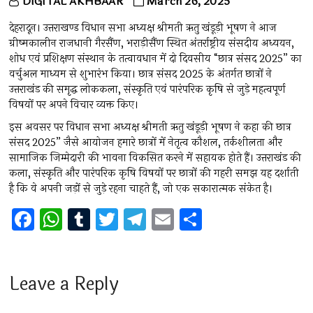
DIGITAL AKHBAAR
March 26, 2025
देहरादून। उत्तराखण्ड विधान सभा अध्यक्ष श्रीमती ऋतु खंडूड़ी भूषण ने आज
ग्रीष्मकालीन राजधानी गैरसैंण, भराड़ीसैंण स्थित अंतर्राष्ट्रीय संसदीय अध्ययन,
शोध एवं प्रशिक्षण संस्थान के तत्वावधान में दो दिवसीय “छात्र संसद 2025” का
वर्चुअल माध्यम से शुभारंभ किया। छात्र संसद 2025 के अंतर्गत छात्रों ने
उत्तराखंड की समृद्ध लोककला, संस्कृति एवं पारंपरिक कृषि से जुड़े महत्वपूर्ण
विषयों पर अपने विचार व्यक्त किए।
इस अवसर पर विधान सभा अध्यक्ष श्रीमती ऋतु खंडूड़ी भूषण ने कहा की छात्र
संसद 2025” जैसे आयोजन हमारे छात्रों में नेतृत्व कौशल, तर्कशीलता और
सामाजिक जिम्मेदारी की भावना विकसित करने में सहायक होते हैं। उत्तराखंड की
कला, संस्कृति और पारंपरिक कृषि विषयों पर छात्रों की गहरी समझ यह दर्शाती
है कि वे अपनी जड़ों से जुड़े रहना चाहते हैं, जो एक सकारात्मक संकेत है।
F
W
T
T
T
E
S
a
h
u
wi
el
m
h
ce
at
m
tt
e
ai
ar
b
s
bl
er
gr
l
e
Leave a Reply
o
A
r
a