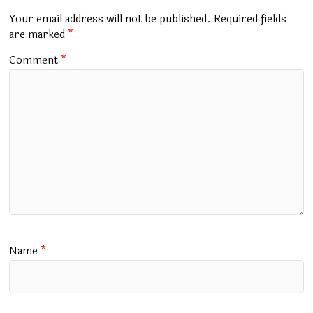
o
p
m
Your email address will not be published.
Required fields
k
p
are marked
*
Comment
*
Name
*