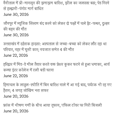
नैनीताल में प्री-मानसून की झमाझम बारिश, झील का जलस्तर बढ़ा; पेड़ गिरने
से हल्द्वानी-पंगोट मार्ग बाधित
June 30, 2026
जौनपुर में म्यूजिक सिस्टम बंद करने को लेकर दो पक्षों में चले ईंट-पत्थर, दुल्हन
की बहन की मौत
June 30, 2026
उत्‍तराखंड में दर्दनाक हादसा: अस्पताल से जच्चा-बच्चा को लेकर लौट रहा था
परिवार, नहर में घुसी कार; नवजात समेत 4 की मौत
June 22, 2026
हरिद्वार में मिड-डे मील तैयार करते वक्त प्रेशर कुकर फटने से हुआ धमाका, आर्य
कन्या इंटर कॉलेज में टली बड़ी घटना
June 22, 2026
हिमाचल के लाहुल-स्पीति में बिन बारिश नाले में आ गई बाढ़, पर्यटक भी रह गए
हैरान; 4 जगह जोखिम भरा सफर
June 20, 2026
फ्रांस में भीषण गर्मी के बीच आया तूफान, एफिल टॉवर पर गिरी बिजली
June 20, 2026