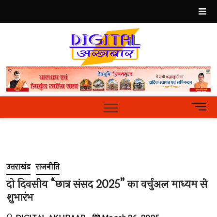
Skip
to
content
Best
Hindi
News
Portal
M
e
n
u
B
u
उत्तराखंड
राजनीति
t
t
दो दिवसीय “छात्र संसद 2025” का वर्चुअल माध्यम से
o
शुभारंभ
n