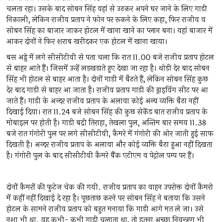
चलता रहा। उसके बाद सोबन सिंह वहां से उठकर अपने घर जाने के लिए गाड़ी
निकाली, लेकिन राजीव प्रताप ने फोन पर रूकने के लिए कहा, फिर राजीव व
सोबन सिंह का बाजार जाकर होटल में खाना खाने का प्लान बना। यहां बाजार में
आकर दोनों ने फिर शराब खरीदकर एक होटल में खाना खाया।
बस अड्डे में लगे सीसीटीवी से पता चला कि रात 11.00 बजे राजीव प्रताप होटल
से बाहर आते हैं। जिसमें उन्हें लड़खडाते हुए देखा जा रहा है। थोड़ी देर बाद सोबन
सिंह भी होटल से बाहर आता है। दोनों गाड़ी में बैठते हैं, लेकिन सोबन सिंह कुछ
देर बाद गाड़ी से बाहर आ जाता है। राजीव प्रताप गाड़ी की ड्राइविंग सीट पर आ
जाते हैं। गाड़ी के अन्दर राजीव प्रताप के अलावा कोई अन्य व्यक्ति बैठा नहीं
दिखाई दिया। रात 11.24 बजे सोबन सिंह की कुछ सेकेंड बात राजीव प्रताप के
मोबाइल पर होती है। गाड़ी बद्री तिराहा, तेखला पुल, अन्तिम बार समय 11.38
बजे रात गंगोरी पुल पर लगे सीसीटीवी, कैमरे में गंगोरी की ओर जाती हुई साफ
दिखती है। अन्दर राजीव प्रताप के अलावा और कोई व्यक्ति बैठा हुआ नहीं दिखता
है। गंगोरी पुल के बाद सीसीटीवी कैमरे बैंक एटीएम व पेट्रोल पम्प पर हैं।
दोनों कैमरों की फुटेज चेक की गयी. राजीव प्रताप का वाहन उपरोक्त दोनों कैमरो
में कहीं नहीं दिखाई दे रहा है। पूछताछ करने पर सोबन सिंह ने बताया कि उसने
होटल के सामने राजीव प्रताप को बहुत मनाया कि गाड़ी आगे मत ले जा। उसे
नशा भी था. वह कभी- कभी गाड़ी चलाता था, तो इतना अच्छा नियन्त्रण भी