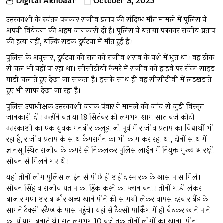
Digital Akhbaar
October 3, 2025
उत्तरकाशी के स्वंतत्र पत्रकार राजीव प्रताप की संदिग्ध मौत मामले में पुलिस ने
अपनी विवेचना की अहम जानकारी दी है। पुलिस ने बताया पत्रकार राजीव प्रताप
की हत्या नहीं, बल्कि सड़क दुर्घटना में मौत हुई है।
पुलिस के अनुसार, दुर्घटना की रात को राजीव शराब के नशे में धुत था। वह ठीक
से चल भी नहीं पा रहा था। सीसीटीवी कैमरे में राजीव को हाइवे पर रॉन्ग साइड
गाड़ी चलाते हुए देखा जा सकता है। इसके साथ ही वह सीसीटीवी में लड़खड़ाते
हुए भी साफ देखा जा रहा है।
पुलिस उपाधीक्षक उत्तरकाशी जनक पंवार ने मामले की जांच से जुड़ी विस्तृत
जानकारी दी। उन्होंने बताया 18 सितंबर को लगभग शाम सात बजे कोटी
उत्तरकाशी का एक युवक मनबीर कलूड़ा जो पूर्व में राजीव प्रताप का विद्यार्थी भी
रहा है, राजीव प्रताप के साथ कैमरामैन का भी काम कर रहा था, दोनों साथ में
ज्ञानसू स्थित राजीव के कमरे से निकलकर पुलिस लाईन में नियुक्त मुख्य आरक्षी
सोबन से मिलने गए थे।
यहां तीनों लोग पुलिस लाईन से पीछे ही शहीद स्मारक के आस पास मिले।
सोबन सिंह व राजीव प्रताप का ड्रिंक करने का प्लान बना। तीनों गाड़ी लेकर
बाजार गए। शराब और अन्य खाने पीने की सामग्री लेकर वापस दरबार बैंड के
सामने टैक्सी स्टैण्ड के पास पहुंचे। यहां से टैक्सी पार्किंग में ही बैठकर खाने पाने
का प्रोग्राम बनाते थे। रात लगभग 10 बजे तक तीनों लोगों का खाना-पीना