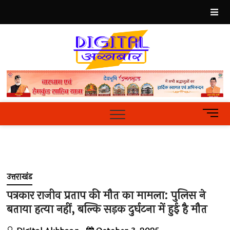
Skip
to
content
Best
Hindi
News
Portal
M
e
n
u
B
u
उत्तराखंड
t
t
पत्रकार राजीव प्रताप की मौत का मामला: पुलिस ने
o
बताया हत्या नहीं, बल्कि सड़क दुर्घटना में हुई है मौत
n