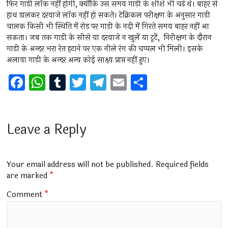
फिर गाड़ी लॉक नहीं होगी, क्योंकि उस समय गाड़ी के शीशे भी चढ़े थे। बाहर से
हाथ डालकर दरवाजे लॉक नहीं हो सकते। टेक्निकल परीक्षण के अनुसार गाड़ी
चालक किसी भी स्थिति में रोड़ पर गाड़ी के नदी में गिरते समय बाहर नहीं आ
सकता। जब तक गाड़ी के सीसे या दरवाजे न खुलें या टूटें, निरीक्षण के दौरान
गाड़ी के अन्दर भरा रेत हटाने पर एक नीले रंग की चप्पल भी मिली। इसके
अलावा गाड़ी के अन्दर अन्य कोई साक्ष्य प्राप्त नहीं हुए।
F
W
T
T
T
E
S
a
h
u
wi
el
m
h
ce
at
m
tt
e
ai
ar
b
s
bl
er
gr
l
e
Leave a Reply
o
A
r
a
o
p
m
Your email address will not be published.
Required fields
k
p
are marked
*
Comment
*