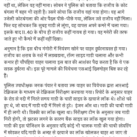
नहीं था, लेकिन वह नहीं माना। सोबन ने पुलिस को बताया कि राजीव के कोट
बंगला में बहन भी रहती है। उसने सोचा कि राजीव वहां गया होगा। वह आगे
उजेली कोटबंगला की ओर पैदल पीछे-पीछे गया, लेकिन उसे राजीव नहीं मिला।
फिर यह सोचकर कि सुबह गाड़ी ले लूंगा, वह वापस अपने कमरे में चला गया।
इसके बाद 11.40 के बीच ही राजीव कहीं गायब हो गया। वह मनेरी की तरफ
जाते हुए भी कैमरे में कहीं नहीं दिखा।
अनुमान है कि इस बीच गंगोरी में नियंत्रण खोने पर वाहन दुर्घटनाग्रस्त हो गया।
राजीव का शराब के नशे में लड़खड़ाना, रॉन्ग साइड गाड़ी चलाना और कभी
कभार ही चौपहिया वाहन चलाना इस बात की आशंका पैदा करता है कि ये एक
सड़क दुर्घटना थी। इस पूरे मामले की विवेचना एसआई दिलमोहन बिष्ट कर रहे
हैं।
पुलिस उपाधीक्षक जनक पंवार ने बताया उक्त वाहन का विवेचक द्वारा आरआई
टेक्निकल के माध्यम से टेक्निकल निरीक्षण करवाया गया। रिपोर्ट के अनुसार वाहन
के रोड़ से नदी में गिरते समय गाड़ी के चारों साइड के दरवाजे लॉक थे। शीशे चढ़े
हुए थे, जो बाद में गाड़ी नदी में गिरने से टूटे। इंजन ऑन था। गाड़ी की चाबी गाड़ी
में ही लगी थी। डिक्की का लॉक खुला था। निरीक्षण टीम के अनुसार जब गाड़ी
गिरी होगी, तो झटका लगने के कारण बैक साइड का लॉक खुल गया होगा।
गाड़ी की इस पोजिशन के अनुसार यदि कोई भी चालक गाड़ी की चाबी स्टेयरिंग
में छोड़कर यदि गाड़ी के अन्दर से दरवाजे का लॉक खोलकर बाहर आ जाए तो