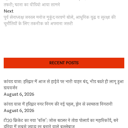
navigation
तफरी; घटना का वीडियो आया सामने
Next
Next
post:
पूर्व सेनाध्यक्ष जनरल मनोज मुकुंद नरवणे बोले, आधुनिक युद्ध व सुरक्षा की
चुनौतियों के लिए तकनीक को अपनाना जरूरी
RECENT POSTS
कांवड़ यात्रा: हरिद्वार में आज से हाईवे पर भारी वाहन बंद, भीड़ बढ़ते ही लागू हुआ
डायवर्जन
August 6, 2026
कांवड़ यात्रा में हरिद्वार नगर निगम की नई पहल, ड्रोन से स्वच्छता निगरानी
August 6, 2026
टी20 क्रिकेट का नया ‘बॉस’: जोस बटलर ने तोड़ा पोलार्ड का महारिकॉर्ड, बने
दुनिया में सबसे ज्यादा रन बनाने वाले बल्लेबाज