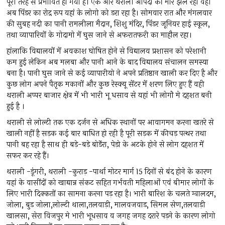
पूरी तरह से प्रभावित हो गया है। एक ओर थराली आपदा की मार झेल रहा वही
अब पिंडर का रोद्र रूप यहां के लोगो को डरा रहा है। सोमवार रात और मंगलवार
की सुबह नदी का पानी रामलीला मैदान, शिशु मंदिर, पिंडर जूनियर हाई स्कूल,
तथा व्यापारियों के गोदामो में घुस जाने से अफरातफरी का माहौल रहा।
हांलाकि विद्यालयों में अवकाश घोषित होने से विद्यालय प्रशासन को परेशानी
कम हुई लेकिन अब मलबा और पानी आने के बाद विद्यालय संचालन समस्या
बना है। पानी घुस जाने से कई व्यापारीयो ने अपने प्रतिष्ठान खाली कर दिए है और
कुछ लोग अपने पैतृक मकानों और कुछ रेस्क्यू सेंटर में शरण लिए हुए हैं वही
थराली अप्पर बाजार क्षेत्र में भी भारी भू धसाव से यहां भी लोगोे मे दहशत बनी
हुई है ।
थराली से लोल्टी तक एक दर्जन से अधिक स्थानों पर आवागमन करना खतरे से
खाली नहीं है सड़क कई बार बाधित हो रही है पूरी सड़क में कीचड़ पत्थर तथा
पानी बह रहा है साथ ही बड़े-बड़े बोर्डेरा, पेड़ो के अटके होने से लोग दहशत में
सफर कर रहे हैं।
थराली -डूंगरी, थराली -कुराड़ -पार्था मोटर मार्ग 15 दिनों से बंद होने के कारण
यहां के वासींदों को खाद्यान्न संकट सहित गर्भवती महिलाओं एवं बीमार लोगों के
लिए भारी दिक्कतों का सामना करना पड़ रहा है। भारी बारिश के चलते ग्वालदम,
जोला, बुड जोला,लोल्टी थाला,तलवाड़ी, मालवजवाड, सिमल सेण,तलवाड़ी
खालसा, सेरा विजपुर मे भारी भूधसाव व जगह जगह दरारे पड़ने के कारण लोगो