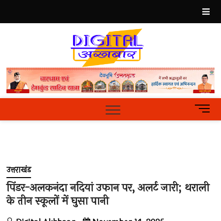
Skip
to
content
Best
Hindi
News
Portal
M
e
n
u
B
u
उत्तराखंड
t
t
पिंडर-अलकनंदा नदियां उफान पर, अलर्ट जारी; थराली
o
के तीन स्कूलों में घुसा पानी
n