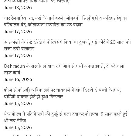
ऊंटों के व्यावसायिक उपयोग पर कार्रवाई
June 18, 2026
चार रेलगाड़ियां रद, कई के मार्ग बदले; जोगबनी-सिलीगुड़ी व कटिहार डेमू का
परिचालन बंद, कोलकाता एक्सप्रेस का रूट बदला
June 17, 2026
उत्तरकाशी गैंगरेप: दरिंदों ने पीरियड में किया था दुष्कर्म, हाई कोर्ट ने 20 साल की
सजा रखी बरकरार
June 17, 2026
Dehradun के सरनीमल बाजार में आग से मची अफरातफरी, दो घंटे चला
राहत कार्य
June 16, 2026
फ्रीज से कोल्डड्रिंक निकालने पर चायवाले ने बांध दिए थे दो बच्चों के हाथ,
वीडियो वायरल होते ही हुआ गिरफ्तार
June 15, 2026
ग्रेटर नोएडा में पति ने पत्नी की दुपट्टे से गला दबाकर की हत्या, 9 साल पहले हुई
थी लव मैरिज
June 15, 2026