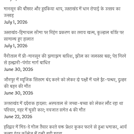
मानसून की बौछार और हुड़किया थाप, उत्तराखंड में धान रोपाई के उत्सव का
उत्साह
July 1, 2026
उत्तराखंड-हिमाचल सीमा पर निहंग प्रकरण का तनाव खत्म, कुल्हाल बॉर्डर पर
सामान्य हुए हालात
July 1, 2026
नैनीताल में प्री-मानसून की झमाझम बारिश, झील का जलस्तर बढ़ा; पेड़ गिरने
से हल्द्वानी-पंगोट मार्ग बाधित
June 30, 2026
जौनपुर में म्यूजिक सिस्टम बंद करने को लेकर दो पक्षों में चले ईंट-पत्थर, दुल्हन
की बहन की मौत
June 30, 2026
उत्‍तराखंड में दर्दनाक हादसा: अस्पताल से जच्चा-बच्चा को लेकर लौट रहा था
परिवार, नहर में घुसी कार; नवजात समेत 4 की मौत
June 22, 2026
हरिद्वार में मिड-डे मील तैयार करते वक्त प्रेशर कुकर फटने से हुआ धमाका, आर्य
कन्या इंटर कॉलेज में टली बड़ी घटना