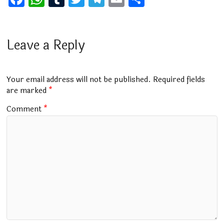
a
h
u
wi
el
m
h
ce
at
m
tt
e
ai
ar
b
s
bl
er
gr
l
e
Leave a Reply
o
A
r
a
o
p
m
Your email address will not be published.
Required fields
k
p
are marked
*
Comment
*