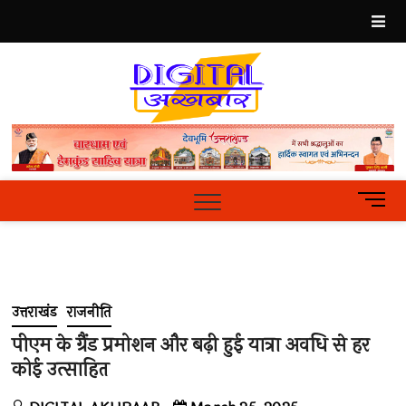
Skip
to
content
Best
Hindi
News
Portal
M
e
n
u
B
u
उत्तराखंड
राजनीति
t
t
पीएम के ग्रैंड प्रमोशन और बढ़ी हुई यात्रा अवधि से हर
o
कोई उत्साहित
n