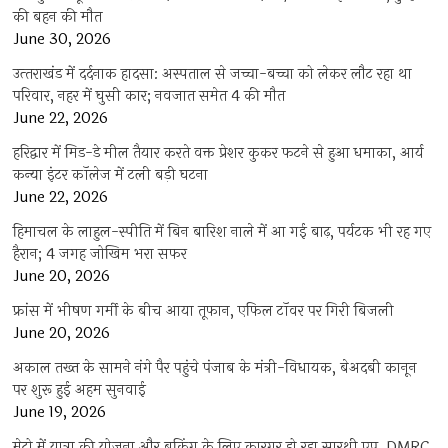
की बहन की मौत
June 30, 2026
उत्‍तराखंड में दर्दनाक हादसा: अस्पताल से जच्चा-बच्चा को लेकर लौट रहा था
परिवार, नहर में घुसी कार; नवजात समेत 4 की मौत
June 22, 2026
हरिद्वार में मिड-डे मील तैयार करते वक्त प्रेशर कुकर फटने से हुआ धमाका, आर्य
कन्या इंटर कॉलेज में टली बड़ी घटना
June 22, 2026
हिमाचल के लाहुल-स्पीति में बिन बारिश नाले में आ गई बाढ़, पर्यटक भी रह गए
हैरान; 4 जगह जोखिम भरा सफर
June 20, 2026
फ्रांस में भीषण गर्मी के बीच आया तूफान, एफिल टॉवर पर गिरी बिजली
June 20, 2026
अकाल तख्त के सामने नंगे पैर पहुंचे पंजाब के मंत्री-विधायक, बेअदबी कानून
पर शुरू हुई अहम सुनवाई
June 19, 2026
मेट्रो में यात्रा की योजना और बुकिंग के लिए कारगर हो रहा सारथी एप, DMRC