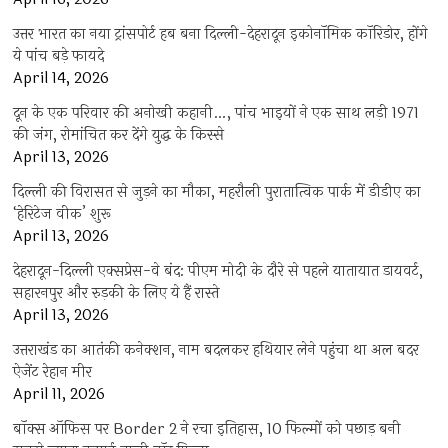
उत्तर भारत का नया ट्रांसपोर्ट हब बना दिल्ली-देहरादून इकोनॉमिक कॉरिडोर, होंगे
ये पांच बड़े फायदे
April 14, 2026
दून के एक परिवार की अनोखी कहानी…, पांच भाइयों ने एक साथ लड़ी 1971
की जंग, रोमांचित कर देंगे युद्ध के किस्से
April 13, 2026
दिल्ली की विरासत से जुड़ने का मौका, महरौली पुरातात्विक पार्क में डीडीए का
‘हेरिटेज वीक’ शुरू
April 13, 2026
देहरादून-दिल्ली एक्सप्रेस-वे बंद: पीएम मोदी के दौरे से पहले यातायात डायवर्ट,
सहारनपुर और रुड़की के लिए ये हैं रास्ते
April 13, 2026
उत्तराखंड का आतंकी कनेक्शन, नाम बदलकर हथियार लेने पहुंचा था अल बदर
ऐजेंट रेहान मीर
April 11, 2026
बॉक्स ऑफिस पर Border 2 ने रचा इतिहास, 10 फिल्मों को पछाड़ बनी