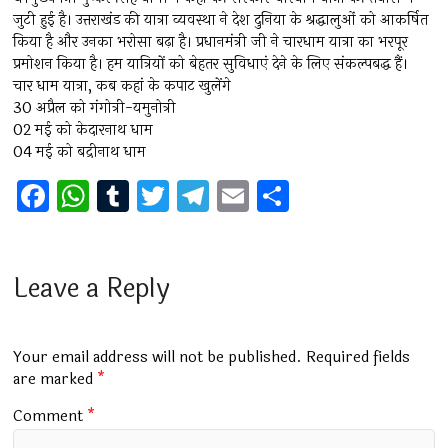
जुटी हुई है। उत्तराखंड की यात्रा व्यवस्था ने देश दुनिया के श्रद्धालुओं को आकर्षित
किया है और उनका भरोसा बढ़ा है। प्रधानमंत्री जी ने चारधाम यात्रा का भरपूर
प्रमोशन किया है। हम यात्रियों को बेहतर सुविधाएं देने के लिए संकल्पबद्ध हैं।
चार धाम यात्रा, कब कहां के कपाट खुलेंगे
30 अप्रैल को गंगोत्री-यमुनोत्री
02 मई को केदारनाथ धाम
04 मई को बद्रीनाथ धाम
F
W
T
T
T
E
S
a
h
u
wi
el
m
h
ce
at
m
tt
e
ai
ar
b
s
bl
er
gr
l
e
Leave a Reply
o
A
r
a
o
p
m
Your email address will not be published.
Required fields
k
p
are marked
*
Comment
*