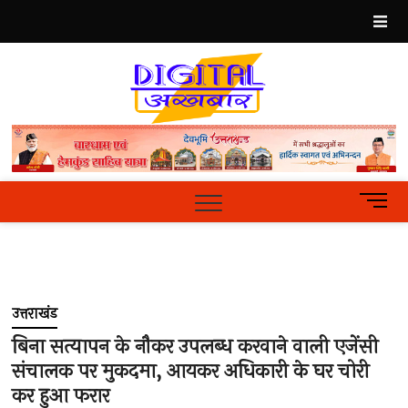
Skip
to
content
Best
Hindi
News
Portal
M
e
n
u
B
u
उत्तराखंड
t
t
बिना सत्यापन के नौकर उपलब्ध करवाने वाली एजेंसी
o
संचालक पर मुकदमा, आयकर अधिकारी के घर चोरी
n
कर हुआ फरार