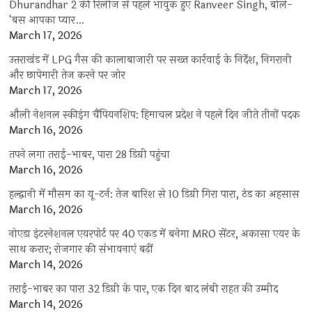
Dhurandhar 2 की रिलीज से पहले भावुक हुए Ranveer Singh, बोले-
‘बस आपका प्यार…
March 17, 2026
उत्तराखंड में LPG गैस की कालाबाजारी पर सख्त कार्रवाई के निर्देश, निगरानी
और छापेमारी तेज करने पर जोर
March 17, 2026
औली नेशनल स्कीइंग चैंपियनशिप: हिमाचल प्रदेश ने पहले दिन जीते तीनों पदक
March 16, 2026
तपने लगा तराई-भाबर, पारा 28 डिग्री पहुंचा
March 16, 2026
हल्द्वानी में मौसम का यू-टर्न: तेज बारिश से 10 डिग्री गिरा पारा, ठंड का अहसास
March 16, 2026
नोएडा इंटरनेशनल एयरपोर्ट पर 40 एकड़ में बनेगा MRO सेंटर, अकासा एयर के
साथ करार; रोजगार की संभावनाएं बढ़ीं
March 14, 2026
तराई-भाबर का पारा 32 डिग्री के पार, एक दिन बाद लंबी राहत की उम्मीद
March 14, 2026