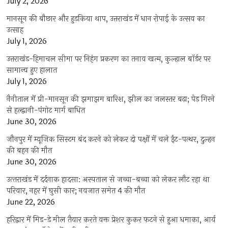
July 2, 2026
मानसून की बौछार और हुड़किया थाप, उत्तराखंड में धान रोपाई के उत्सव का
उत्साह
July 1, 2026
उत्तराखंड-हिमाचल सीमा पर निहंग प्रकरण का तनाव खत्म, कुल्हाल बॉर्डर पर
सामान्य हुए हालात
July 1, 2026
नैनीताल में प्री-मानसून की झमाझम बारिश, झील का जलस्तर बढ़ा; पेड़ गिरने
से हल्द्वानी-पंगोट मार्ग बाधित
June 30, 2026
जौनपुर में म्यूजिक सिस्टम बंद करने को लेकर दो पक्षों में चले ईंट-पत्थर, दुल्हन
की बहन की मौत
June 30, 2026
उत्‍तराखंड में दर्दनाक हादसा: अस्पताल से जच्चा-बच्चा को लेकर लौट रहा था
परिवार, नहर में घुसी कार; नवजात समेत 4 की मौत
June 22, 2026
हरिद्वार में मिड-डे मील तैयार करते वक्त प्रेशर कुकर फटने से हुआ धमाका, आर्य