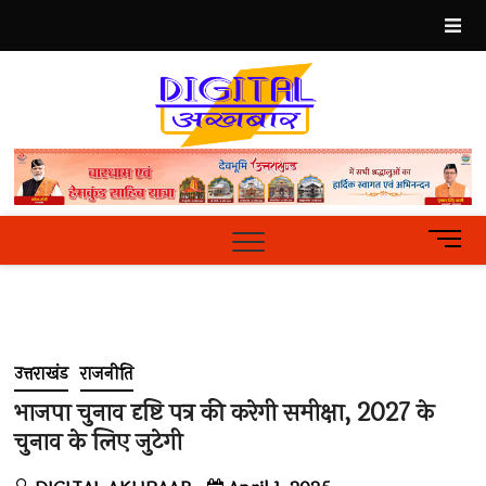
Skip
to
content
Best
Hindi
News
Portal
M
e
n
u
B
u
उत्तराखंड
राजनीति
t
t
भाजपा चुनाव दृष्टि पत्र की करेगी समीक्षा, 2027 के
o
चुनाव के लिए जुटेगी
n