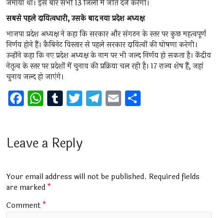
जमाया था। इस बार सभी 13 जिलों में जीत दर्ज करेगी।
सबसे पहले दायित्वधारी, उसके बाद नया प्रदेश अध्यक्ष
भाजपा प्रदेश अध्यक्ष ने कहा कि सरकार और संगठन के स्तर पर कुछ महत्वपूर्ण
निर्णय होने हैं। कैबिनेट विस्तार से पहले सरकार दायित्वों की घोषणा करेगी।
उन्होंने कहा कि नए प्रदेश अध्यक्ष के नाम पर भी जल्द निर्णय हो सकता है। केंद्रीय
नेतृत्व के स्तर पर प्रदेशों में चुनाव की प्रक्रिया चल रही है। 17 राज्य शेष हैं, जहां
चुनाव जल्द हो जाएंगे।
F
W
T
T
T
E
S
a
h
u
wi
el
m
h
ce
at
m
tt
e
ai
ar
b
s
bl
er
gr
l
e
Leave a Reply
o
A
r
a
o
p
m
Your email address will not be published.
Required fields
k
p
are marked
*
Comment
*