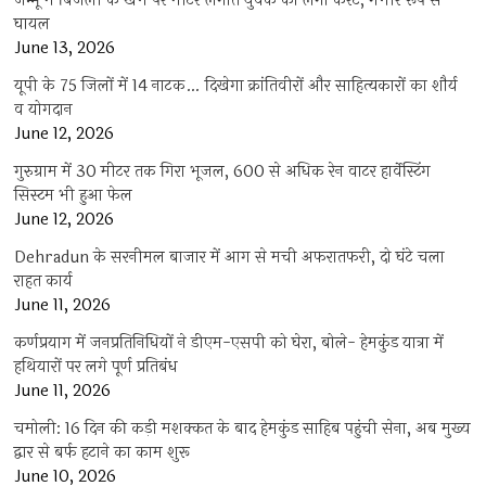
जम्मू में बिजली के खंभे पर मीटर लगाते युवक को लगा करंट, गंभीर रूप से
घायल
June 13, 2026
यूपी के 75 जिलों में 14 नाटक… दिखेगा क्रांतिवीरों और साहित्यकारों का शौर्य
व योगदान
June 12, 2026
गुरुग्राम में 30 मीटर तक गिरा भूजल, 600 से अधिक रेन वाटर हार्वेस्टिंग
सिस्टम भी हुआ फेल
June 12, 2026
Dehradun के सरनीमल बाजार में आग से मची अफरातफरी, दो घंटे चला
राहत कार्य
June 11, 2026
कर्णप्रयाग में जनप्रतिनिधियों ने डीएम-एसपी को घेरा, बोले- हेमकुंड यात्रा में
हथियारों पर लगे पूर्ण प्रतिबंध
June 11, 2026
चमोली: 16 दिन की कड़ी मशक्कत के बाद हेमकुंड साहिब पहुंची सेना, अब मुख्य
द्वार से बर्फ हटाने का काम शुरू
June 10, 2026