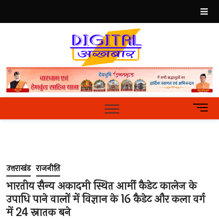
Skip
to
content
Best
Hindi
News
Portal
M
e
n
u
B
u
उत्तराखंड
राजनीति
t
t
भारतीय सैन्य अकादमी स्थित आर्मी कैडेट कालेज के
o
उपाधि पाने वालों में विज्ञान के 16 कैडेट और कला वर्ग
n
में 24 स्नातक बने