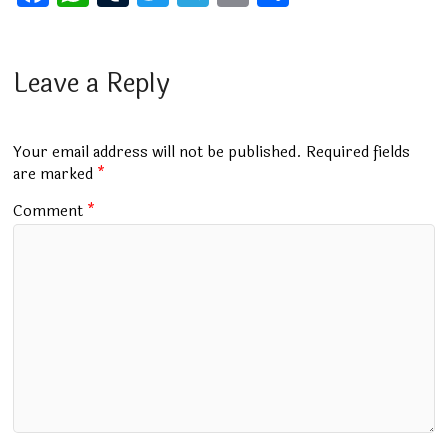
a
h
u
wi
el
m
h
ce
at
m
tt
e
ai
ar
b
s
bl
er
gr
l
e
Leave a Reply
o
A
r
a
o
p
m
Your email address will not be published.
Required fields
k
p
are marked
*
Comment
*