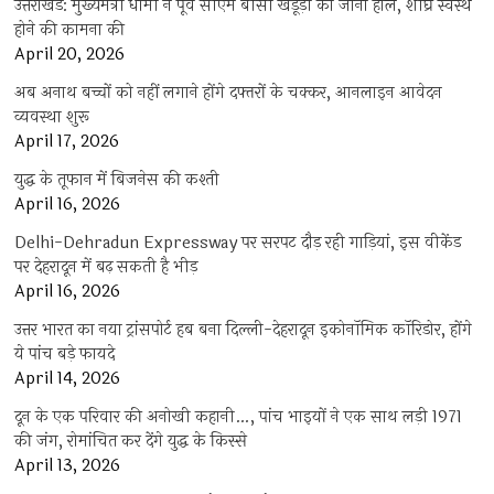
उत्तराखंड: मुख्यमंत्री धामी ने पूर्व सीएम बीसी खंडूड़ी का जाना हाल, शीघ्र स्वस्थ
होने की कामना की
April 20, 2026
अब अनाथ बच्चों को नहीं लगाने होंगे दफ्तरों के चक्कर, आनलाइन आवेदन
व्यवस्था शुरू
April 17, 2026
युद्ध के तूफान में बिजनेस की कश्ती
April 16, 2026
Delhi-Dehradun Expressway पर सरपट दौड़ रही गाड़ियां, इस वीकेंड
पर देहरादून में बढ़ सकती है भीड़
April 16, 2026
उत्तर भारत का नया ट्रांसपोर्ट हब बना दिल्ली-देहरादून इकोनॉमिक कॉरिडोर, होंगे
ये पांच बड़े फायदे
April 14, 2026
दून के एक परिवार की अनोखी कहानी…, पांच भाइयों ने एक साथ लड़ी 1971
की जंग, रोमांचित कर देंगे युद्ध के किस्से
April 13, 2026