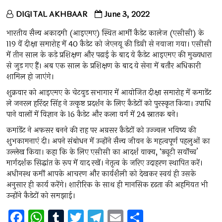
DIGITAL AKHBAAR
June 3, 2022
भारतीय सैन्य अकादमी (आइएमए) स्थित आर्मी कैडेट कालेज (एसीसी) के
119 वें दीक्षा समारोह में 40 कैडेट को जेएनयू की डिग्री से नवाजा गया। एसीसी
में तीन साल के कड़े प्रशिक्षण और पढ़ाई के बाद ये कैडेट आइएमए की मुख्यधारा
से जुड़ गए हैं। अब एक साल के प्रशिक्षण के बाद ये सेना में बतौर अधिकारी
शामिल हो जाएंगे।
शुक्रवार को आइएमए के चेटवुड सभागार में आयोजित दीक्षा समारोह में कमाडेंट
ले जनरल हरिंदर सिंह ने उत्कृष्ट प्रदर्शन के लिए कैडेटों को पुरस्कृत किया। उपाधि
पाने वालों में विज्ञान के 16 कैडेट और कला वर्ग में 24 स्नातक बने।
कमांडेंट ने अफसर बनने की राह पर अग्रसर कैडेटों को उज्ज्वल भविष्य की
शुभकामनाएं दी। अपने संबोधन में उन्होंने सैन्य जीवन के महत्वपूर्ण पहलुओं का
उल्लेख किया। कहा कि के लिए एसीसी का आदर्श वाक्य, ‘ड्यूटी सर्वोच्च’
मार्गदर्शक सिद्धांत के रूप में याद रखें। नेतृत्व के जरिए उदाहरण स्थापित करें।
अधीनस्थ कर्मी आपके आचरण और कार्यशैली को देखकर स्वयं ही उसके
अनुसार ही कार्य करेंगे। शारीरिक के साथ ही मानसिक दृढ़ता की अहमियत भी
उन्होंने कैडेटों को समझाई।
F
W
T
T
T
E
S