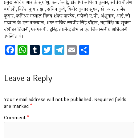
प्रमुख सचिव आर के सुधांशु, एल.फैनई, डीजीपी अभिनव कुमार, सचिव शैलेश
बगोली, नितेश कुमार झा, सचिन कुर्वे, विनोद कुमार सुमन, डॉ. आर. राजेश
कुमार, कमिश्नर गढ़वाल विनय शंकर पाण्डेय, एडीजी ए.पी. अंशुमान, आई.जी
गढ़वाल के.एस नगन्याल, अपर सचिव रणवीर सिंह चौहान, महानिदेशक सूचना
बंशीधर तिवारी, एसएसपी. हरिद्वार प्रमेन्द्र डोभाल एवं जिलास्तरीय अधिकारी
उपस्थित थे।
F
W
T
T
T
E
S
a
h
u
wi
el
m
h
ce
at
m
tt
e
ai
ar
b
s
bl
er
gr
l
e
Leave a Reply
o
A
r
a
o
p
m
Your email address will not be published.
Required fields
k
p
are marked
*
Comment
*