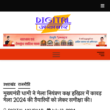
Skip
to
content
Best
Hindi
News
Portal
M
e
n
u
B
u
उत्तराखंड
राजनीति
t
t
मुख्यमंत्री धामी ने मेला नियंत्रण कक्ष हरिद्वार में कावड़
o
मेला 2024 की तैयारियों को लेकर समीक्षा की।
n