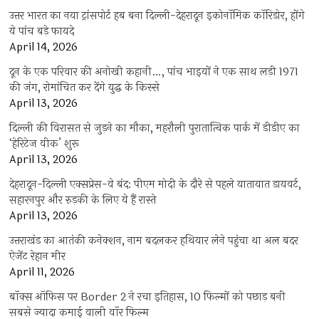
उत्तर भारत का नया ट्रांसपोर्ट हब बना दिल्ली-देहरादून इकोनॉमिक कॉरिडोर, होंगे
ये पांच बड़े फायदे
April 14, 2026
दून के एक परिवार की अनोखी कहानी…, पांच भाइयों ने एक साथ लड़ी 1971
की जंग, रोमांचित कर देंगे युद्ध के किस्से
April 13, 2026
दिल्ली की विरासत से जुड़ने का मौका, महरौली पुरातात्विक पार्क में डीडीए का
‘हेरिटेज वीक’ शुरू
April 13, 2026
देहरादून-दिल्ली एक्सप्रेस-वे बंद: पीएम मोदी के दौरे से पहले यातायात डायवर्ट,
सहारनपुर और रुड़की के लिए ये हैं रास्ते
April 13, 2026
उत्तराखंड का आतंकी कनेक्शन, नाम बदलकर हथियार लेने पहुंचा था अल बदर
ऐजेंट रेहान मीर
April 11, 2026
बॉक्स ऑफिस पर Border 2 ने रचा इतिहास, 10 फिल्मों को पछाड़ बनी
सबसे ज्यादा कमाई वाली वॉर फिल्म