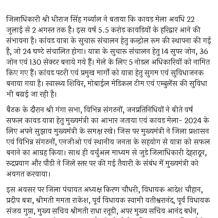
जिलाधिकारी श्री धीराज सिंह गर्ब्याल ने बताया कि कावड़ मेला अवधि 22
जुलाई से 2 अगस्त तक है। इस वर्ष 5.5 करोड़ कावड़ियों के हरिद्वार आने की
संभावना है। कांवड यात्रा के सुचारू संचालन हेतु कन्ट्रोल रूम की स्थापना की गई
है, जो 24 घण्टे संचालित होगा। यात्रा के सुचारू संचालन हेतु 14 सुपर जोन, 36
जोन एवं 130 सेक्टर बनाये गये हैं। मेले के लिए 5 नोडल अधिकारियों को नामित
किए गए हैं। कांवड पटरी एवं प्रमुख मार्गों को यात्रा हेतु सुगम एवं सुविधाजनक
बनाया गया है। स्वास्थ्य शिविर, मोबाईल मेडिकल टीम एवं एम्बुलेंस की सुविधा
भी बढ़ाई जा रही है।
बैठक के दौरान श्री गंगा सभा, विभिन्न संगठनों, जनप्रतिनिधियों ने बीते वर्ष
सफल कावड़ यात्रा हेतु मुख्यमंत्री का आभार जताया एवं कावड़ मेला- 2024 के
लिए अपने सुझाव मुख्यमंत्री के समक्ष रखे। जिस पर मुख्यमंत्री ने जिला प्रशासन
एवं विभिन्न संगठनों, एनजीओ एवं स्थानीय जनता के सहयोग से यात्रा को सफल
बनाने का आग्रह किया। साथ ही वर्चुअल माध्यम से जुड़े जिलाधिकारी देहरादून,
रूद्रप्रयाग और पौड़ी ने जिले स्तर पर की गई तैयारी के संबंध में मुख्यमंत्री को
अवगत करवाया।
इस अवसर पर जिला पंचायत अध्यक्ष किरण चौधरी, विधायक आदेश चौहान,
प्रदीप बत्रा, श्रीमती ममता राकेश, पूर्व विधायक स्वामी यतीश्वरानंद, पूर्व विधायक
संजय गुप्ता, मुख्य सचिव श्रीमती राधा रतूड़ी, अपर मुख्य सचिव आनंद बर्धन,