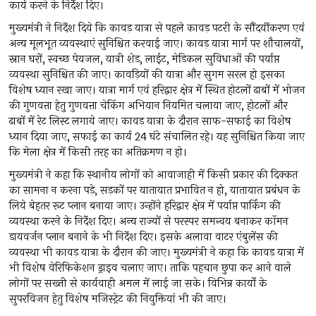
कार्य करने के निर्देश दिए।
मुख्यमंत्री ने निर्देश दिये कि कावड़ यात्रा से पहले कावड़ पटरी के सौंदर्यीकरण एवं
अन्य मूलभूत व्यवस्थाएं सुनिश्चित करवाई जाए। कावड़ यात्रा मार्ग पर शौचालयों,
स्नान घरों, स्वच्छ पेयजल, यात्री शेड, लाईट, मेडिकल सुविधाओं की पर्याप्त
व्यवस्था सुनिश्चित की जाए। कावड़ियों की यात्रा और सुगम सरल हो इसका
विशेष ध्यान रखा जाए। यात्रा मार्ग एवं हरिद्वार क्षेत्र में स्थित होटलों ढाबों में भोजन
की गुणवत्ता हेतु गुणवत्ता चेकिंग अभियान नियमित चलाया जाए, होटलों और
ढाबों में रेट लिस्ट लगाये जाए। कावड़ यात्रा के दौरान साफ-सफाई का विशेष
ध्यान दिया जाए, सफाई का कार्य 24 घंटे संचालित रहे। यह सुनिश्चित किया जाए
कि मेला क्षेत्र में किसी तरह का अतिक्रमण न हो।
मुख्यमंत्री ने कहा कि स्थानीय लोगों को आवाजाही में किसी प्रकार की दिक्कत
का सामना न करना पड़े, सड़कों पर यातायात प्रभावित न हो, यातायात प्रबंधन के
लिये बेहतर रूट प्लान बनाया जाए। उन्होंने हरिद्वार क्षेत्र में पर्याप्त पार्किंग की
व्यवस्था करने के निर्देश दिए। अन्य राज्यों से परस्पर समन्वय बनाकर कॉमन
डायवर्जन प्लान बनाने के भी निर्देश दिए। इसके अलावा वाटर एंबुलेंस की
व्यवस्था भी कावड़ यात्रा के दौरान की जाए। मुख्यमंत्री ने कहा कि कावड़ यात्रा में
भी विशेष वेरिफिकेशन ड्राइव चलाए जाए। ताकि पहचान छुपा कर आने वाले
लोगों पर सख्ती से कार्यवाही अमल में लाई जा सके। विभिन्न कार्यों के
सुपरविजन हेतु विशेष मजिस्ट्रेट की नियुक्तियां भी की जाए।