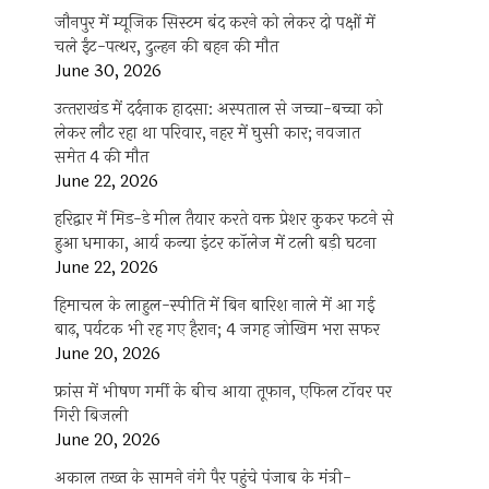
जौनपुर में म्यूजिक सिस्टम बंद करने को लेकर दो पक्षों में
चले ईंट-पत्थर, दुल्हन की बहन की मौत
June 30, 2026
उत्‍तराखंड में दर्दनाक हादसा: अस्पताल से जच्चा-बच्चा को
लेकर लौट रहा था परिवार, नहर में घुसी कार; नवजात
समेत 4 की मौत
June 22, 2026
हरिद्वार में मिड-डे मील तैयार करते वक्त प्रेशर कुकर फटने से
हुआ धमाका, आर्य कन्या इंटर कॉलेज में टली बड़ी घटना
June 22, 2026
हिमाचल के लाहुल-स्पीति में बिन बारिश नाले में आ गई
बाढ़, पर्यटक भी रह गए हैरान; 4 जगह जोखिम भरा सफर
June 20, 2026
फ्रांस में भीषण गर्मी के बीच आया तूफान, एफिल टॉवर पर
गिरी बिजली
June 20, 2026
अकाल तख्त के सामने नंगे पैर पहुंचे पंजाब के मंत्री-