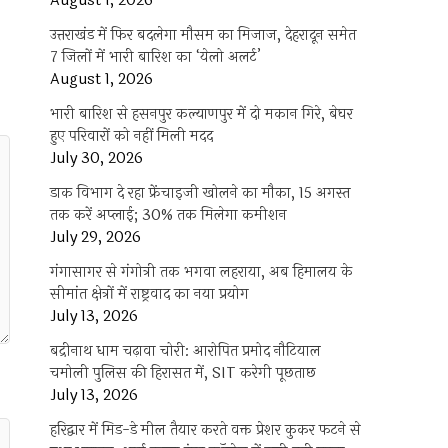
August 1, 2026
उत्तराखंड में फिर बदलेगा मौसम का मिजाज, देहरादून समेत
7 जिलों में भारी बारिश का ‘येलो अलर्ट’
August 1, 2026
भारी बारिश से हसनपुर कल्याणपुर में दो मकान गिरे, बेघर
हुए परिवारों को नहीं मिली मदद
July 30, 2026
डाक विभाग दे रहा फ्रेंचाइजी खोलने का मौका, 15 अगस्त
तक करें अप्लाई; 30% तक मिलेगा कमीशन
July 29, 2026
गंगासागर से गंगोत्री तक भगवा लहराया, अब हिमालय के
सीमांत क्षेत्रों में राष्ट्रवाद का नया प्रयोग
July 13, 2026
बद्रीनाथ धाम चढ़ावा चोरी: आरोपित प्रमोद नौटियाल
चमोली पुलिस की हिरासत में, SIT करेगी पूछताछ
July 13, 2026
हरिद्वार में मिड-डे मील तैयार करते वक्त प्रेशर कुकर फटने से