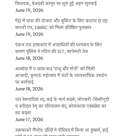
विधायक, बेअदबी कानून पर शुरू हुई अहम सुनवाई
June 19, 2026
मेट्रो में यात्रा की योजना और बुकिंग के लिए कारगर हो रहा
सारथी एप, DMRC को मिला प्रतिष्ठित पुरस्कार
June 19, 2026
पंकज राय हत्याकांड में अपराधियों की धरपकड़ के लिए
सारण पुलिस ने गठित की SIT, छापेमारी तेज
June 18, 2026
अल्मोड़ा में 9 साल बाद ‘राजू और मोती’ को मिली
आजादी, कुमाऊं महोत्सव में ऊंटों के व्यावसायिक उपयोग
पर कार्रवाई
June 18, 2026
चार रेलगाड़ियां रद, कई के मार्ग बदले; जोगबनी-सिलीगुड़ी
व कटिहार डेमू का परिचालन बंद, कोलकाता एक्सप्रेस का
रूट बदला
June 17, 2026
उत्तरकाशी गैंगरेप: दरिंदों ने पीरियड में किया था दुष्कर्म, हाई