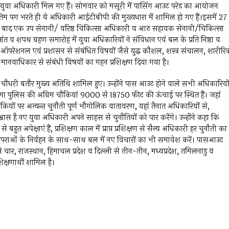
युवा अधिकारी मिल गए हैं। सोमवार को मसूरी में पासिंग आउट परेड का आयोजन
 अंतिम पग भरते ही ये अधिकारी आईटीबीपी की मुख्यधारा में शामिल हो गए हैं।इसमें 27
 के बाद एक उप सेनानी/ वरिष्ठ चिकित्सा अधिकारी व आठ सहायक सेनानी/चिकित्सा
ांत व शपथ ग्रहण समारोह में युवा अधिकारियों ने संविधान एवं बल के प्रति निष्ठा व
ऑपरेशनल एवं प्रशासन से संबंधित विषयों जैसे युद्ध कौशल, शस्त्र संचालन, शारीर
 मानवाधिकार से संबंधी विषयों का गहन प्रशिक्षण दिया गया है।
र चौधरी बतौर मुख्य अतिथि शामिल हुए। उन्होंने पास आउट होने वाले सभी अधिकारियो
ीमा पुलिस की अग्रिम चौकियां 9000 से 18750 फीट की ऊंचाई पर स्थित हैं। जहां
ियों पर अत्यन्त चुनौती पूर्ण भौगोलिक वातावरण, यहां तैनात अधिकारियों से,
्वास है नए युवा अधिकारी अपने साहस से चुनौतियों को पार करेंगे। उन्होंने कहा कि
अपेक्षाएं हैं, प्रशिक्षण काल में प्राप्त प्रशिक्षण से सैन्य अधिकारी हर चुनौती का
 परंपराओं के निर्वहन के साथ-साथ बल में नए विचारों का भी समावेश करें। पासआउट
 से चार, राजस्थान, हिमाचल प्रदेश व दिल्ली से तीन-तीन, मध्यप्रदेश, तमिलनाडु व
िक्षणार्थी शामिल है।