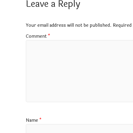
b
s
bl
er
gr
l
e
Leave a Reply
o
A
r
a
o
p
m
Your email address will not be published.
Required 
k
p
Comment
*
Name
*