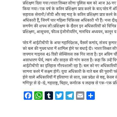
प्रशिक्षण दिया गया।भारत तिब्बत सीमा पुलिस बल को आज 36 नए 
किया गया। एक वर्ष के कठिन प्रशिक्षण प्राप्त करने के बाद परेड में
सहायक सेनानी/जीडी और छह माह के कठिन प्रशिक्षण प्राप्त करने
अधिकारी हैं, जिनमें चार महिला चिकित्सा अधिकारी भी हैं। भव्य दीक्ष
समर्पण की शपथ ली।प्रशिक्षण के दौरान इन अधिकारियों को विभिन्न 
प्रशिक्षण, आसूचना, फील्ड इंजीनीयरिंग, मानचित्र अध्ययन, कानून व
परेड में आईटीबीपी के अपर महानिदेशक, वैस्टर्न कमांड, संजय कुमा
को बल की मुख्य धारा में शामिल होने पर बधाई दी। भारत तिब्बत स
तापमान माइनस 45 डिग्री सेल्सियस तक गिर जाता है। इन अग्रिम चौक
असाधारण धैर्य, त्याग और साहस की मांग करता है। कहा कि उन्हें विश
आईटीबीपी का इतिहास गौरवशाली रहा है। बल को नए अधिकारियों से बहुत 
सामना करने में सक्षम होगें। युवा अधिकारी के नाते बल की पुरानी
होने वाले अधिकारियों में हरियाणा से सात, उत्तर प्रदेश से छह, केरल
मणिपुर से दो-दो, महाराष्ट्र, बिहार, कर्नाटक व लद्दाख से एक-एक प्रश
F
W
T
T
T
E
S
a
h
u
wi
el
m
h
ce
at
m
tt
e
ai
ar