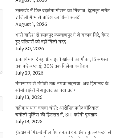
August 1, 2026
उत्तराखंड में फिर बदलेगा मौसम का मिजाज, देहरादून समेत
7 जिलों में भारी बारिश का ‘येलो अलर्ट’
August 1, 2026
भारी बारिश से हसनपुर कल्याणपुर में दो मकान गिरे, बेघर
हुए परिवारों को नहीं मिली मदद
July 30, 2026
डाक विभाग दे रहा फ्रेंचाइजी खोलने का मौका, 15 अगस्त
तक करें अप्लाई; 30% तक मिलेगा कमीशन
July 29, 2026
गंगासागर से गंगोत्री तक भगवा लहराया, अब हिमालय के
सीमांत क्षेत्रों में राष्ट्रवाद का नया प्रयोग
July 13, 2026
बद्रीनाथ धाम चढ़ावा चोरी: आरोपित प्रमोद नौटियाल
चमोली पुलिस की हिरासत में, SIT करेगी पूछताछ
July 13, 2026
हरिद्वार में मिड-डे मील तैयार करते वक्त प्रेशर कुकर फटने से