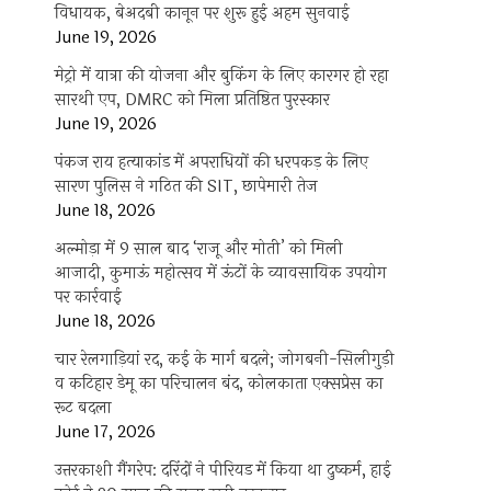
विधायक, बेअदबी कानून पर शुरू हुई अहम सुनवाई
June 19, 2026
मेट्रो में यात्रा की योजना और बुकिंग के लिए कारगर हो रहा
सारथी एप, DMRC को मिला प्रतिष्ठित पुरस्कार
June 19, 2026
पंकज राय हत्याकांड में अपराधियों की धरपकड़ के लिए
सारण पुलिस ने गठित की SIT, छापेमारी तेज
June 18, 2026
अल्मोड़ा में 9 साल बाद ‘राजू और मोती’ को मिली
आजादी, कुमाऊं महोत्सव में ऊंटों के व्यावसायिक उपयोग
पर कार्रवाई
June 18, 2026
चार रेलगाड़ियां रद, कई के मार्ग बदले; जोगबनी-सिलीगुड़ी
व कटिहार डेमू का परिचालन बंद, कोलकाता एक्सप्रेस का
रूट बदला
June 17, 2026
उत्तरकाशी गैंगरेप: दरिंदों ने पीरियड में किया था दुष्कर्म, हाई