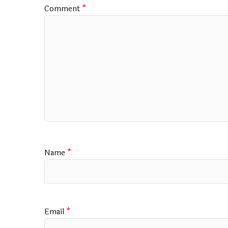
k
p
Comment
*
Name
*
Email
*