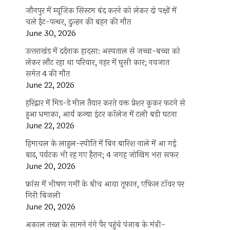
जौनपुर में म्यूजिक सिस्टम बंद करने को लेकर दो पक्षों में
चले ईंट-पत्थर, दुल्हन की बहन की मौत
June 30, 2026
उत्‍तराखंड में दर्दनाक हादसा: अस्पताल से जच्चा-बच्चा को
लेकर लौट रहा था परिवार, नहर में घुसी कार; नवजात
समेत 4 की मौत
June 22, 2026
हरिद्वार में मिड-डे मील तैयार करते वक्त प्रेशर कुकर फटने से
हुआ धमाका, आर्य कन्या इंटर कॉलेज में टली बड़ी घटना
June 22, 2026
हिमाचल के लाहुल-स्पीति में बिन बारिश नाले में आ गई
बाढ़, पर्यटक भी रह गए हैरान; 4 जगह जोखिम भरा सफर
June 20, 2026
फ्रांस में भीषण गर्मी के बीच आया तूफान, एफिल टॉवर पर
गिरी बिजली
June 20, 2026
अकाल तख्त के सामने नंगे पैर पहुंचे पंजाब के मंत्री-