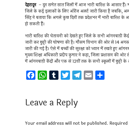
देहरादून
– दून समेत सात जिलों में आज भारी बारिश के आसार हैं। मौ
जिले के कई इलाकों के लिए ऑरेंज अलर्ट जारी किया है जबकि, अन्य 
सिंह ने बताया कि अगले कुछ दिनों तक प्रदेशभर में भारी बारिश के आस
हो सकती हैं।
भारी बारिश की चेतावनी को देखते हुए जिले के सभी आंगनबाड़ी केंद्
जारी कर छुट्टी की घोषणा की है। मौसम विभाग की ओर से 14 अगस्
जारी की गई है। ऐसे में बच्चों की सुरक्षा को ध्यान में रखते हुए आंग
मुख्य शिक्षा अधिकारी प्रदीप कुमार ने कहा, जिला प्रशासन की ओर स
में आंगनबाड़ी केंद्रों और एक से 12वीं तक के सभी स्कूलों में छुट्टी के
F
W
T
T
T
E
S
a
h
u
wi
el
m
h
ce
at
m
tt
e
ai
ar
b
s
bl
er
gr
l
e
Leave a Reply
o
A
r
a
o
p
m
Your email address will not be published.
Required 