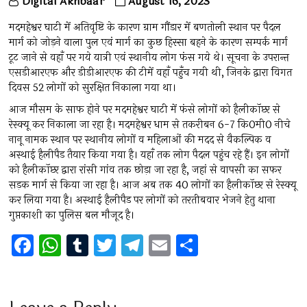
Digital Akhbaar
August 16, 2023
मदमहेश्वर घाटी में अतिवृष्टि के कारण ग्राम गौंडार में बणतोली स्थान पर पैदल
मार्ग को जोड़ने वाला पुल एवं मार्ग का कुछ हिस्सा बहने के कारण सम्पर्क मार्ग
टूट जाने से वहाँ पर गये यात्री एवं स्थानीय लोग फंस गये थे। सूचना के उपरान्त
एसडीआरएफ और डीडीआरएफ की टीमें वहाँ पहुँच गयी थी, जिनके द्वारा विगत
दिवस 52 लोगों को सुरक्षित निकाला गया था।
आज मौसम के साफ होने पर मदमहेश्वर घाटी में फंसे लोगों को हैलीकॉप्टर से
रेस्क्यू कर निकाला जा रहा है। मदमहेश्वर धाम से तकरीबन 6-7 कि0मी0 नीचे
नानू नामक स्थान पर स्थानीय लोगों व महिलाओं की मदद से वैकल्पिक व
अस्थाई हैलीपैड तैयार किया गया है। यहाँ तक लोग पैदल पहुंच रहे हैं। इन लोगों
को हैलीकॉप्टर द्वारा रांसी गांव तक छोड़ा जा रहा है, जहां से वापसी का सफर
सड़क मार्ग से किया जा रहा है। आज अब तक 40 लोगों का हैलीकॉप्टर से रेस्क्यू
कर लिया गया है। अस्थाई हैलीपैड पर लोगों को तरतीबवार भेजने हेतु थाना
गुप्तकाशी का पुलिस बल मौजूद है।
F
W
T
T
T
E
S
a
h
u
wi
el
m
h
ce
at
m
tt
e
ai
ar