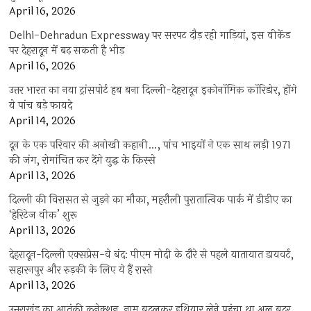
April 16, 2026
Delhi-Dehradun Expressway पर सरपट दौड़ रही गाड़ियां, इस वीकेंड
पर देहरादून में बढ़ सकती है भीड़
April 16, 2026
उत्तर भारत का नया ट्रांसपोर्ट हब बना दिल्ली-देहरादून इकोनॉमिक कॉरिडोर, होंगे
ये पांच बड़े फायदे
April 14, 2026
दून के एक परिवार की अनोखी कहानी…, पांच भाइयों ने एक साथ लड़ी 1971
की जंग, रोमांचित कर देंगे युद्ध के किस्से
April 13, 2026
दिल्ली की विरासत से जुड़ने का मौका, महरौली पुरातात्विक पार्क में डीडीए का
‘हेरिटेज वीक’ शुरू
April 13, 2026
देहरादून-दिल्ली एक्सप्रेस-वे बंद: पीएम मोदी के दौरे से पहले यातायात डायवर्ट,
सहारनपुर और रुड़की के लिए ये हैं रास्ते
April 13, 2026
उत्तराखंड का आतंकी कनेक्शन, नाम बदलकर हथियार लेने पहुंचा था अल बदर