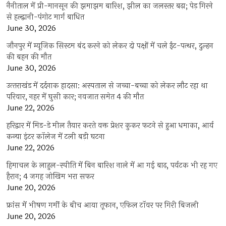
नैनीताल में प्री-मानसून की झमाझम बारिश, झील का जलस्तर बढ़ा; पेड़ गिरने
से हल्द्वानी-पंगोट मार्ग बाधित
June 30, 2026
जौनपुर में म्यूजिक सिस्टम बंद करने को लेकर दो पक्षों में चले ईंट-पत्थर, दुल्हन
की बहन की मौत
June 30, 2026
उत्‍तराखंड में दर्दनाक हादसा: अस्पताल से जच्चा-बच्चा को लेकर लौट रहा था
परिवार, नहर में घुसी कार; नवजात समेत 4 की मौत
June 22, 2026
हरिद्वार में मिड-डे मील तैयार करते वक्त प्रेशर कुकर फटने से हुआ धमाका, आर्य
कन्या इंटर कॉलेज में टली बड़ी घटना
June 22, 2026
हिमाचल के लाहुल-स्पीति में बिन बारिश नाले में आ गई बाढ़, पर्यटक भी रह गए
हैरान; 4 जगह जोखिम भरा सफर
June 20, 2026
फ्रांस में भीषण गर्मी के बीच आया तूफान, एफिल टॉवर पर गिरी बिजली
June 20, 2026