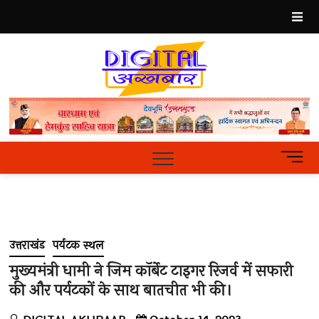
Skip
to
content
Best
Hindi
News
Portal
M
e
n
u
B
u
उत्तराखंड
पर्यटक स्थल
t
t
मुख्यमंत्री धामी ने जिम कॉर्बेट टाइगर रिजर्व में सफारी
o
की और पर्यटकों के साथ बातचीत भी की।
n