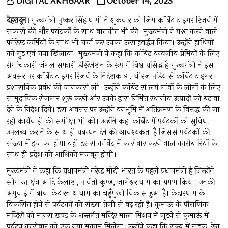
DIGITAL AKHBAAR
October 14, 2023
देहरादून।
मुख्यमंत्री पुष्कर सिंह धामी ने शुक्रवार को जिम कॉर्बेट टाइगर रिजर्व में
सफारी की और पर्यटकों के साथ बातचीत भी की। मुख्यमंत्री ने गश्त करने वाले
फॉरेस्ट कर्मियों के साथ भी चर्चा कर उनका उत्साहवर्द्धन किया। उन्होंने हाथियों
को गुड़ एवं चना खिलाया। मुख्यमंत्री ने कहा कि कॉर्बेट वन्यजीव प्रेमियों के लिए
रोमांचकारी जंगल सफारी डेस्टिनेशन के रूप में विश्व प्रसिद्ध है।मुख्यमंत्री ने इस
अवसर पर कॉर्बेट टाइगर रिजर्व के निदेशक डा. धीरज पांडेय से कॉर्बेट टाइगर
प्रशासनिक प्रबंध की जानकारी ली। उन्होंने कॉर्बेट से लगे गांवों के लोगों के लिए
सामुदायिक रोजगार शुरू करने और उनके द्वारा निर्मित स्थानीय उत्पादों को बढ़ावा
देने के निर्देश दिये। इस अवसर पर उन्होंने वनभूमि में अतिक्रमण के विरूद्ध की जा
रही कार्यवाही की समीक्षा भी की। उन्होंने कहा कॉर्बेट में पर्यटकों को सुविधा
उपलब्ध कराने के साथ ही प्रबन्धन देने की आवश्यकता है जिससे पर्यटकों की
संख्या में इजाफा होगा वही इससे कॉर्बेट में कारोबार करने वाले कारोबारियों के
साथ ही प्रदेश की आर्थिकी मजबूत होगी।
मुख्यमंत्री ने कहा कि प्रधानमंत्री नरेन्द्र मोदी भारत के पहले प्रधानमंत्री है जिन्होंने
सीमान्त क्षेत्र आदि कैलाश, पार्वती कुण्ड, जागेश्वर धाम का भ्रमण किया। उनकी
अगुवाई में बाबा केदारनाथ धाम का चहुँमुखी विकास हुआ है। केदारधाम के
विकसित होने से पर्यटकों की संख्या तेजी से बढ़ रही है। कुमाऊं के पौराणिक
मन्दिरों को मानस खण्ड के अन्तर्गत मन्दिर माला मिशन में जुड़ने से कुमाऊं में
पर्यटन कारोबार को एक नया मुकाम मिलेगा। उन्होंने कहा कि राज्य में सड़क, रेल