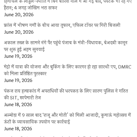
हिमाचल के लाहुल-स्पीति में बिन बारिश नाले में आ गई बाढ़, पर्यटक भी रह गए
हैरान; 4 जगह जोखिम भरा सफर
June 20, 2026
फ्रांस में भीषण गर्मी के बीच आया तूफान, एफिल टॉवर पर गिरी बिजली
June 20, 2026
अकाल तख्त के सामने नंगे पैर पहुंचे पंजाब के मंत्री-विधायक, बेअदबी कानून
पर शुरू हुई अहम सुनवाई
June 19, 2026
मेट्रो में यात्रा की योजना और बुकिंग के लिए कारगर हो रहा सारथी एप, DMRC
को मिला प्रतिष्ठित पुरस्कार
June 19, 2026
पंकज राय हत्याकांड में अपराधियों की धरपकड़ के लिए सारण पुलिस ने गठित
की SIT, छापेमारी तेज
June 18, 2026
अल्मोड़ा में 9 साल बाद ‘राजू और मोती’ को मिली आजादी, कुमाऊं महोत्सव में
ऊंटों के व्यावसायिक उपयोग पर कार्रवाई
June 18, 2026