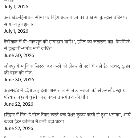
उत्साह
July 1, 2026
उत्तराखंड-हिमाचल सीमा पर निहंग प्रकरण का तनाव खत्म, कुल्हाल बॉर्डर पर
सामान्य हुए हालात
July 1, 2026
नैनीताल में प्री-मानसून की झमाझम बारिश, झील का जलस्तर बढ़ा; पेड़ गिरने
से हल्द्वानी-पंगोट मार्ग बाधित
June 30, 2026
जौनपुर में म्यूजिक सिस्टम बंद करने को लेकर दो पक्षों में चले ईंट-पत्थर, दुल्हन
की बहन की मौत
June 30, 2026
उत्‍तराखंड में दर्दनाक हादसा: अस्पताल से जच्चा-बच्चा को लेकर लौट रहा था
परिवार, नहर में घुसी कार; नवजात समेत 4 की मौत
June 22, 2026
हरिद्वार में मिड-डे मील तैयार करते वक्त प्रेशर कुकर फटने से हुआ धमाका, आर्य
कन्या इंटर कॉलेज में टली बड़ी घटना
June 22, 2026