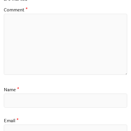
k
p
Comment
*
Name
*
Email
*