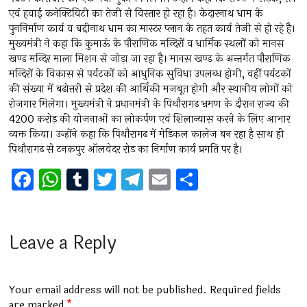
एवं हवाई कनेक्टिविटी का तेजी से विस्तार हो रहा है। केदारनाथ धाम के
पुननिर्माण कार्य व बद्रीनाथ धाम का मास्टर प्लान के तहत कार्य तेजी से हो रहे है।
मुख्यमंत्री ने कहा कि कुमाऊं के पौराणिक मन्दिरों व धार्मिक स्थलों को मानस
खण्ड मन्दिर माला मिशन से जोड़ा जा रहा है। मानस खण्ड के अन्तर्गत पौराणिक
मन्दिरों के विकास से पर्यटकों को आधुनिक सुविधा उपलब्ध होगी, वहीं पर्यटकों
की संख्या में बढोत्तरी से प्रदेश की आर्थिकी मजबूत होगी और स्थानीय लोगों को
रोजगार मिलेगा। मुख्यमंत्री ने प्रधानमंत्री के पिथौरागढ भ्रमण के दौरान राज्य की
4200 करोड़ की योजनाओं का लोकर्पण एवं शिलान्यास करने के लिए आभार
व्यक्त किया। उन्होंने कहा कि पिथौरागढ में मेडिकल कालेज बन रहा है साथ ही
पिथौरागढ से टनकपुर ऑलवेदर रोड का निर्माण कार्य प्रगति पर है।
F
W
T
T
T
E
S
a
h
u
wi
el
m
h
ce
at
m
tt
e
ai
ar
b
s
bl
er
gr
l
e
Leave a Reply
o
A
r
a
o
p
m
Your email address will not be published.
Required fields
are marked
*