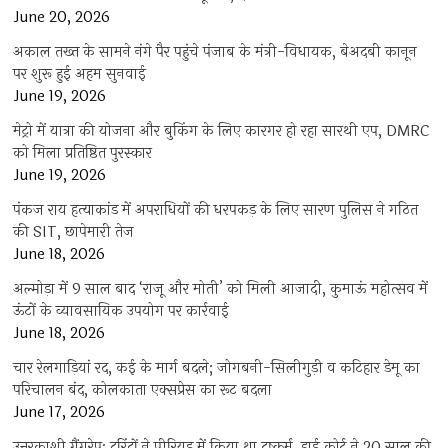
June 20, 2026
अकाल तख्त के सामने नंगे पैर पहुंचे पंजाब के मंत्री-विधायक, बेअदबी कानून
पर शुरू हुई अहम सुनवाई
June 19, 2026
मेट्रो में यात्रा की योजना और बुकिंग के लिए कारगर हो रहा सारथी एप, DMRC
को मिला प्रतिष्ठित पुरस्कार
June 19, 2026
पंकज राय हत्याकांड में अपराधियों की धरपकड़ के लिए सारण पुलिस ने गठित
की SIT, छापेमारी तेज
June 18, 2026
अल्मोड़ा में 9 साल बाद ‘राजू और मोती’ को मिली आजादी, कुमाऊं महोत्सव में
ऊंटों के व्यावसायिक उपयोग पर कार्रवाई
June 18, 2026
चार रेलगाड़ियां रद, कई के मार्ग बदले; जोगबनी-सिलीगुड़ी व कटिहार डेमू का
परिचालन बंद, कोलकाता एक्सप्रेस का रूट बदला
June 17, 2026
उत्तरकाशी गैंगरेप: दरिंदों ने पीरियड में किया था दुष्कर्म, हाई कोर्ट ने 20 साल की