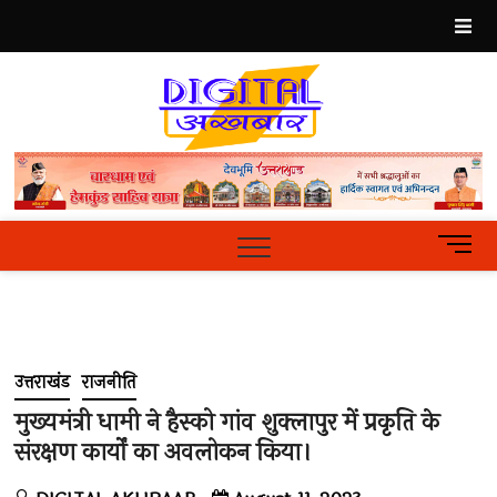
Skip
to
content
Best
Hindi
News
Portal
M
e
n
u
B
u
उत्तराखंड
राजनीति
t
t
मुख्यमंत्री धामी ने हैस्को गांव शुक्लापुर में प्रकृति के
o
संरक्षण कार्यों का अवलोकन किया।
n