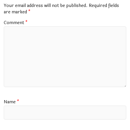
o
p
m
Your email address will not be published.
Required fields
k
p
are marked
*
Comment
*
Name
*