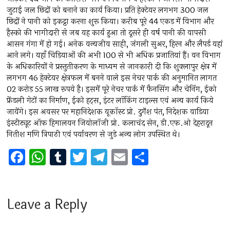
जुटाई जल छिद्रों को बनाने का कार्य किया। प्रति हेक्टेयर लगभग 300 जल
छिद्रों ने पानी को इकट्ठा करना शुरू किया। करीब पूरे 44 एकड़ में विभाग और
हैस्को की भागीदारी से जब यह कार्य हुआ तो दूसरे ही वर्ष पानी की वापसी
आसन गंगा में हो गई। अनेक वन्यजीव साही, जंगली सुअर, हिरन और लैपर्ड यहां
आने लगे। यहाँ चिड़ियाओं की अभी 100 से भी अधिक प्रजातियां हैं। वन विभाग
के अधिकारियों ने प्रस्तुतीकरण के माध्यम से जानकारी दी कि शुक्लापुर क्षेत्र में
लगभग 46 हेक्टेयर क्षेत्रफल में बनने वाले इस नेचर पार्क की अनुमानित लागत
02 करोड़ 55 लाख रूपये है। इसमें पूरे नेचर पार्क में फैनसिंग और चेनिंग, ईको
फ्रेंडली गेटों का निर्माण, ईको हट्स, इंटर लॉकिंग टाइल्स एवं अन्य कार्य किये
जायेंगे। इस अवसर पर महानिदेशक यूकॉस्ट प्रो. दुर्गेश पंत, निदेशक वाडिया
इंस्टीट्यूट ऑफ हिमालयन जियोलॉजी प्रो. कलाचंद सेन, डी.एफ.ओ देहरादून
नितीश मणि त्रिपाठी एवं पर्यावरण से जुड़े अन्य लोग उपस्थित थे।
F
W
T
T
T
E
S
a
h
u
wi
el
m
h
ce
at
m
tt
e
ai
ar
b
s
bl
er
gr
l
e
Leave a Reply
o
A
r
a