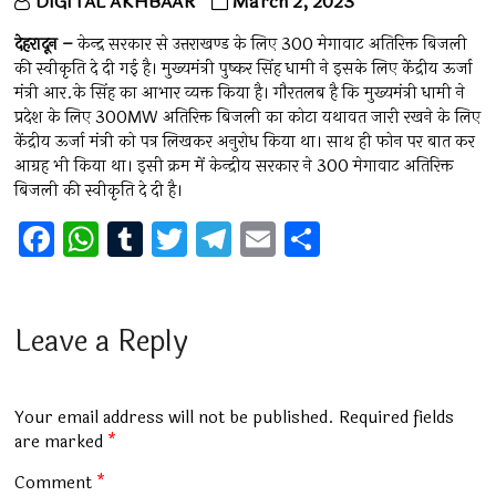
DIGITAL AKHBAAR
March 2, 2023
देहरादून –
केन्द्र सरकार से उत्तराखण्ड के लिए 300 मेगावाट अतिरिक्त बिजली
की स्वीकृति दे दी गई है। मुख्यमंत्री पुष्कर सिंह धामी ने इसके लिए केंद्रीय ऊर्जा
मंत्री आर.के सिंह का आभार व्यक्त किया है। गौरतलब है कि मुख्यमंत्री धामी ने
प्रदेश के लिए 300MW अतिरिक्त बिजली का कोटा यथावत जारी रखने के लिए
केंद्रीय ऊर्जा मंत्री को पत्र लिखकर अनुरोध किया था। साथ ही फोन पर बात कर
आग्रह भी किया था। इसी क्रम में केन्द्रीय सरकार ने 300 मेगावाट अतिरिक्त
बिजली की स्वीकृति दे दी है।
F
W
T
T
T
E
S
a
h
u
wi
el
m
h
ce
at
m
tt
e
ai
ar
b
s
bl
er
gr
l
e
Leave a Reply
o
A
r
a
o
p
m
Your email address will not be published.
Required fields
k
p
are marked
*
Comment
*