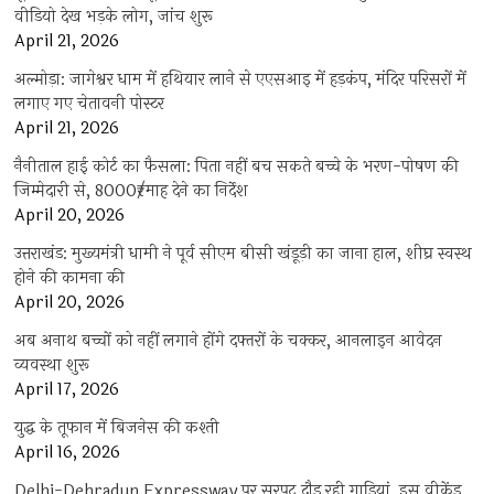
वीडियो देख भड़के लोग, जांच शुरू
April 21, 2026
अल्मोड़ा: जागेश्वर धाम में हथियार लाने से एएसआइ में हड़कंप, मंदिर परिसरों में
लगाए गए चेतावनी पोस्टर
April 21, 2026
नैनीताल हाई कोर्ट का फैसला: पिता नहीं बच सकते बच्चे के भरण-पोषण की
जिम्मेदारी से, 8000₹/माह देने का निर्देश
April 20, 2026
उत्तराखंड: मुख्यमंत्री धामी ने पूर्व सीएम बीसी खंडूड़ी का जाना हाल, शीघ्र स्वस्थ
होने की कामना की
April 20, 2026
अब अनाथ बच्चों को नहीं लगाने होंगे दफ्तरों के चक्कर, आनलाइन आवेदन
व्यवस्था शुरू
April 17, 2026
युद्ध के तूफान में बिजनेस की कश्ती
April 16, 2026
Delhi-Dehradun Expressway पर सरपट दौड़ रही गाड़ियां, इस वीकेंड