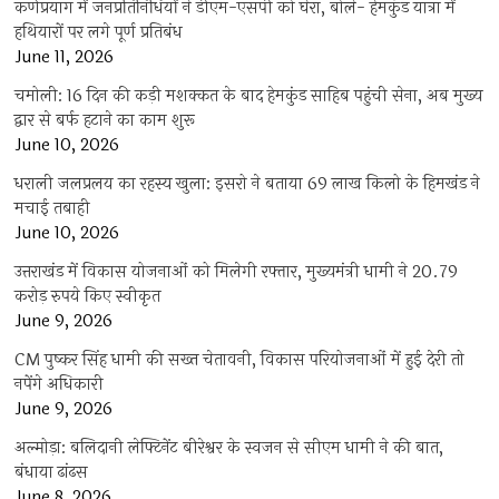
कर्णप्रयाग में जनप्रतिनिधियों ने डीएम-एसपी को घेरा, बोले- हेमकुंड यात्रा में
हथियारों पर लगे पूर्ण प्रतिबंध
June 11, 2026
चमोली: 16 दिन की कड़ी मशक्कत के बाद हेमकुंड साहिब पहुंची सेना, अब मुख्य
द्वार से बर्फ हटाने का काम शुरू
June 10, 2026
धराली जलप्रलय का रहस्य खुला: इसरो ने बताया 69 लाख किलो के हिमखंड ने
मचाई तबाही
June 10, 2026
उत्तराखंड में विकास योजनाओं को मिलेगी रफ्तार, मुख्यमंत्री धामी ने 20.79
करोड़ रुपये किए स्वीकृत
June 9, 2026
CM पुष्कर सिंह धामी की सख्त चेतावनी, विकास परियोजनाओं में हुई देरी तो
नपेंगे अधिकारी
June 9, 2026
अल्मोड़ा: बलिदानी लेफ्टिनेंट बीरेश्वर के स्वजन से सीएम धामी ने की बात,
बंधाया ढांढस
June 8, 2026