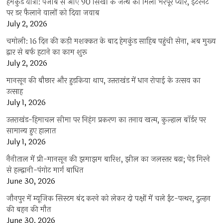
हेमकुंड यात्रा: पंजाब से आए 90 सिखों के जत्थे को मिला भरपूर प्यार, इंटरनेट
पर डर फैलाने वालों को दिया जवाब
July 2, 2026
चमोली: 16 दिन की कड़ी मशक्कत के बाद हेमकुंड साहिब पहुंची सेना, अब मुख्य
द्वार से बर्फ हटाने का काम शुरू
July 2, 2026
मानसून की बौछार और हुड़किया थाप, उत्तराखंड में धान रोपाई के उत्सव का
उत्साह
July 1, 2026
उत्तराखंड-हिमाचल सीमा पर निहंग प्रकरण का तनाव खत्म, कुल्हाल बॉर्डर पर
सामान्य हुए हालात
July 1, 2026
नैनीताल में प्री-मानसून की झमाझम बारिश, झील का जलस्तर बढ़ा; पेड़ गिरने
से हल्द्वानी-पंगोट मार्ग बाधित
June 30, 2026
जौनपुर में म्यूजिक सिस्टम बंद करने को लेकर दो पक्षों में चले ईंट-पत्थर, दुल्हन
की बहन की मौत
June 30, 2026