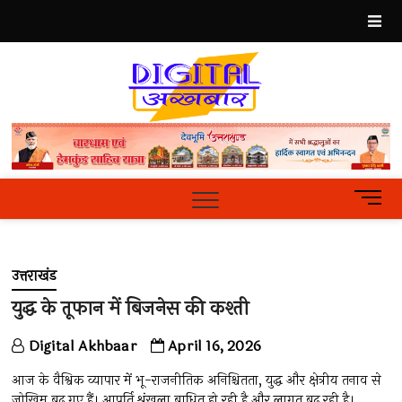
Skip
to
content
Best
Hindi
News
Portal
M
e
n
u
उत्तराखंड
B
u
युद्ध के तूफान में बिजनेस की कश्ती
t
t
Digital Akhbaar
April 16, 2026
o
n
आज के वैश्विक व्यापार में भू-राजनीतिक अनिश्चितता, युद्ध और क्षेत्रीय तनाव से
जोखिम बढ़ गए हैं। आपूर्ति श्रृंखला बाधित हो रही है और लागत बढ़ रही है।