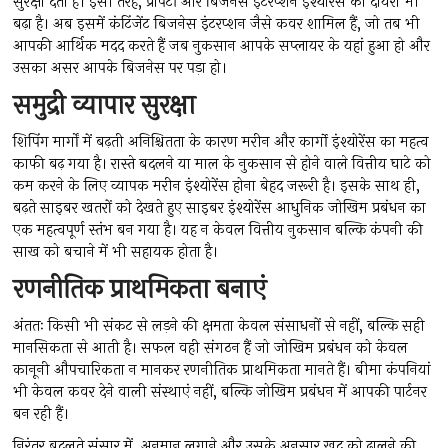
सुरक्षा देता है। इसी तरह, प्रापर्टी और बिजनेस इंटरप्शन इंश्योरेंस का दायरा भी
बढ़ा है। अब इसमें कंटिंजेंट बिजनेस इंटरप्शन जैसे कवर शामिल हैं, जो तब भी
आपकी आर्थिक मदद करते हैं जब नुकसान आपके सप्लायर के यहां हुआ हो और
उसका असर आपके बिजनेस पर पड़ा हो।
समुद्री व्यापार सुरक्षा
शिपिंग मार्गों में बढ़ती अनिश्चितता के कारण मरीन और कार्गो इंश्योरेंस का महत्व
काफी बढ़ गया है। रास्ते बदलने या माल के नुकसान से होने वाले वित्तीय घाटे को
कम करने के लिए व्यापक मरीन इंश्योरेंस होना बेहद जरूरी है। इसके साथ ही,
बढ़ते साइबर खतरों को देखते हुए साइबर इंश्योरेंस आधुनिक जोखिम प्रबंधन का
एक महत्वपूर्ण स्तंभ बन गया है। यह न केवल वित्तीय नुकसान बल्कि कंपनी की
साख को बचाने में भी सहायक होता है।
रणनीतिक प्राथमिकता बनाएं
अंततः किसी भी संकट से लड़ने की क्षमता केवल संसाधनों से नहीं, बल्कि सही
मानसिकता से आती है। सफल वही संगठन हैं जो जोखिम प्रबंधन को केवल
कानूनी औपचारिकता न मानकर रणनीतिक प्राथमिकता मानते हैं। बीमा कंपनियां
भी केवल कवर देने वाली संस्थाएं नहीं, बल्कि जोखिम प्रबंधन में आपकी पार्टनर
बन रही हैं।
निरंतर बदलते संसार में, अनुमान लगाने और उसके अनुसार खुद को ढालने की