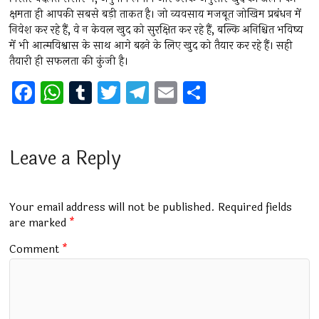
क्षमता ही आपकी सबसे बड़ी ताकत है। जो व्यवसाय मजबूत जोखिम प्रबंधन में
निवेश कर रहे हैं, वे न केवल खुद को सुरक्षित कर रहे हैं, बल्कि अनिश्चित भविष्य
में भी आत्मविश्वास के साथ आगे बढ़ने के लिए खुद को तैयार कर रहे हैं। सही
तैयारी ही सफलता की कुंजी है।
F
W
T
T
T
E
S
a
h
u
wi
el
m
h
ce
at
m
tt
e
ai
ar
b
s
bl
er
gr
l
e
Leave a Reply
o
A
r
a
o
p
m
Your email address will not be published.
Required fields
k
p
are marked
*
Comment
*