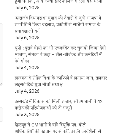
हुआ धमाका, आर्य कन्या इंटर कॉलेज में टली बड़ी घटना
July 6, 2026
उत्तराखंंड विधानसभा चुनाव की तैयारी में जुटी भाजपा ने
रणनीति में किया बदलाव, प्रकोष्ठों से साधेगी समाज के
प्रभावशाली वर्ग
July 6, 2026
यूपी : पुराने चेहरों का भी एडजर्नमेंट कर चुनावी जिम्मा देगी
भाजपा, संगठन ने कहा – सेल-प्रोजेक्ट और कमेटियों में
देंगे मौका
July 4, 2026
लखनऊ में रोहित मिश्रा के काफिले ने लगाया जाम, तलवार
लहराते दिखे युवा मोर्चा अध्यक्ष
July 4, 2026
उत्तराखंड में विकास को मिली रफ्तार, सीएम धामी ने 42
करोड़ की परियोजनाओं को दी मंजूरी
July 3, 2026
देहरादून में CM धामी ने बांटे नियुक्ति पत्र, बोले-
अधिकारियों की पहचान पद से नहीं, उनकी कार्यशैली से