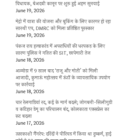
विधायक, बेअदबी कानून पर शुरू हुई अहम सुनवाई
June 19, 2026
मेट्रो में यात्रा की योजना और बुकिंग के लिए कारगर हो रहा
सारथी एप, DMRC को मिला प्रतिष्ठित पुरस्कार
June 19, 2026
पंकज राय हत्याकांड में अपराधियों की धरपकड़ के लिए
सारण पुलिस ने गठित की SIT, छापेमारी तेज
June 18, 2026
अल्मोड़ा में 9 साल बाद ‘राजू और मोती’ को मिली
आजादी, कुमाऊं महोत्सव में ऊंटों के व्यावसायिक उपयोग
पर कार्रवाई
June 18, 2026
चार रेलगाड़ियां रद, कई के मार्ग बदले; जोगबनी-सिलीगुड़ी
व कटिहार डेमू का परिचालन बंद, कोलकाता एक्सप्रेस का
रूट बदला
June 17, 2026
उत्तरकाशी गैंगरेप: दरिंदों ने पीरियड में किया था दुष्कर्म, हाई