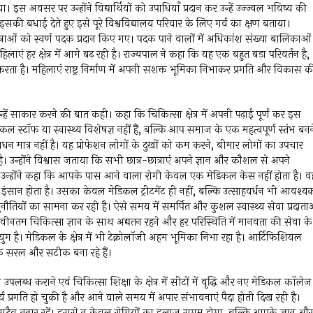
ा। इस अवसर पर उन्होंने विद्यार्थियों को उपाधियाँ प्रदान कर उन्हें उज्ज्वल भविष्य की
को इसकी बधाई देते हुए इसे पूरे विश्वविद्यालय परिवार के लिए गर्व का क्षण बताया।
ात्र-छात्राओं को स्वर्ण पदक प्रदान किए गए। पदक पाने वालों में अधिकांश संख्या बालिकाओं
ी महिलाएं हर क्षेत्र में आगे बढ़ रही है। राज्यपाल ने कहा कि यह एक बहुत बड़ा परिवर्तन है,
ता है। महिलाएं राष्ट्र निर्माण में अपनी सशक्त भूमिका निभाकर प्रगति और विकास क
न्हें साकार करने की बात कही। कहा कि चिकित्सा क्षेत्र में अपनी पढ़ाई पूर्ण कर इस
कल स्टॉफ या स्वास्थ्य विशेषज्ञ नहीं हैं, बल्कि आप समाज के एक महत्वपूर्ण स्तंभ बनन
न मात्र नहीं है। यह प्रोफेशन लोगों के दुखों को कम करने, बीमार लोगों का उपचार
ै। उन्होंने विश्वास जताया कि सभी छात्र-छात्राएं अपने ज्ञान और कौशल से अपने
गे। उन्होंने कहा कि आपके पास आने वाला रोगी केवल एक मेडिकल केस नहीं होता है। व
ान होता है। उसका केवल मेडिकल ट्रीटमेंट ही नहीं, बल्कि उत्साहवर्धन भी आवश्य
चुनौतियों का सामना कर रही है। ऐसे समय में समर्पित और कुशल स्वास्थ्य सेवा प्रदाता
 नवीनतम चिकित्सा ज्ञान के साथ अद्यतन रहने और हर परिस्थिति में मानवता की सेवा के
है। मेडिकल के क्षेत्र में भी टेक्नोलॉजी अहम भूमिका निभा रहा है। आर्टिफिशियल
धिक सरल और सटीक बना रहे हैं।
पलब्ध कराने एवं चिकित्सा शिक्षा के क्षेत्र में सीटों में वृद्धि और नए मेडिकल कॉलेज
ूर्व प्रगति हो चुकी है और आने वाले समय में अपार संभावनाएं पैदा होती दिख रही है।