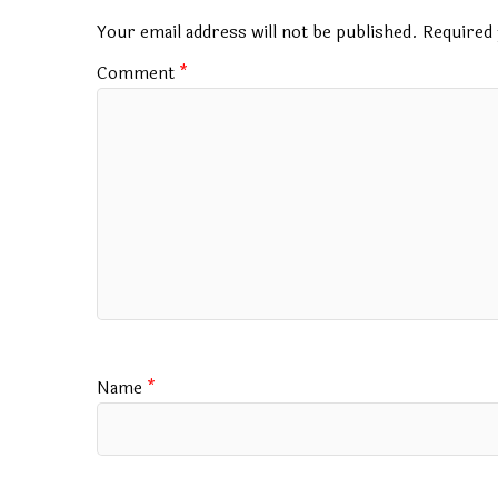
o
p
m
Your email address will not be published.
Required 
k
p
Comment
*
Name
*