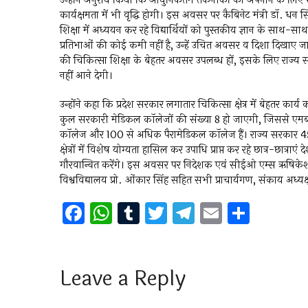
उन्होंने अनुरोध किया कि आधुनिकतम तकनीकों को अपनाने के लिए स
कार्यक्षमता में भी वृद्धि होगी। इस अवसर पर कैबिनेट मंत्री डॉ. धन
शिक्षा में अध्ययन कर रहे विद्यार्थियों को पुस्तकीय ज्ञान के साथ-साथ 
प्रतिभाओं की कोई कमी नहीं है, उन्हें उचित अवसर व दिशा दिखाए जाने
की चिकित्सा शिक्षा के बेहतर अवसर उपलब्ध हों, इसके लिए राज्य 
नहीं आने देगी।
उन्होंने कहा कि प्रदेश सरकार लगातार चिकित्सा क्षेत्र में बेहतर कार्य
कुल सरकारी मेडिकल कॉलेजों की संख्या 8 हो जाएगी, जिससे एमबीबीए
कॉलेज और 100 से अधिक पैरामेडिकल कॉलेज हैं। राज्य सरकार 450 नए
क्षेत्रों में विशेष योग्यता हासिल कर उपाधि प्राप्त कर रहे छात्र-छात्राएं
गौरवान्वित करेंगे। इस अवसर पर निदेशक एवं सीईओ एम्स ऋषिकेश प्रो
विश्वविद्यालय प्रो. ओंकार सिंह सहित सभी प्राचार्यगण, संकाय अध्यक
F
W
T
T
T
E
S
a
h
u
wi
el
m
h
ce
at
m
tt
e
ai
ar
b
s
bl
er
gr
l
e
Leave a Reply
o
A
r
a