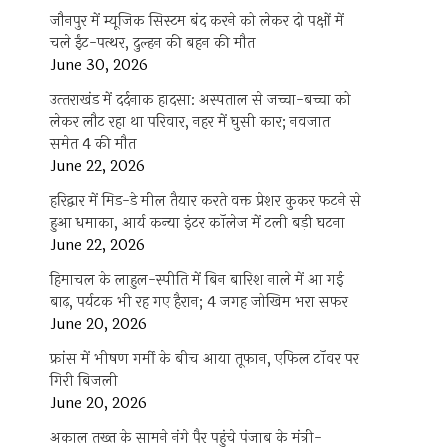
जौनपुर में म्यूजिक सिस्टम बंद करने को लेकर दो पक्षों में
चले ईंट-पत्थर, दुल्हन की बहन की मौत
June 30, 2026
उत्‍तराखंड में दर्दनाक हादसा: अस्पताल से जच्चा-बच्चा को
लेकर लौट रहा था परिवार, नहर में घुसी कार; नवजात
समेत 4 की मौत
June 22, 2026
हरिद्वार में मिड-डे मील तैयार करते वक्त प्रेशर कुकर फटने से
हुआ धमाका, आर्य कन्या इंटर कॉलेज में टली बड़ी घटना
June 22, 2026
हिमाचल के लाहुल-स्पीति में बिन बारिश नाले में आ गई
बाढ़, पर्यटक भी रह गए हैरान; 4 जगह जोखिम भरा सफर
June 20, 2026
फ्रांस में भीषण गर्मी के बीच आया तूफान, एफिल टॉवर पर
गिरी बिजली
June 20, 2026
अकाल तख्त के सामने नंगे पैर पहुंचे पंजाब के मंत्री-