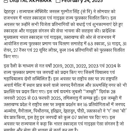
DIGITAL AKHBAAR
February 24, 2025
देहरादून । राज्यपाल लेफ्टिनेंट जनरल गुरमीत सिंह (से नि) ने सोमवार को
राजभवन में भारत स्काउट्स एवं गाइड्स राज्य पुरस्कार वितरित किए। इस
अवसर पर उन्होंने सभी विजेता प्रतिभागियों को बधाई एवं शुभकामनाएं देते हुए
स्काउट्स और गाइड्स संगठन की सेवा भावना की सराहना की। प्रादेशिक
मुख्यालय भारत स्काउट्स एवं गाइड्स, उत्तराखण्ड की ओर से राजभवन में
आयोजित राज्य पुरस्कार प्रमाण पत्र वितरण समारोह में 63 स्काउट, 51 गाइड, 31
रोवर, 27 रेंजर एवं 22 यूनिट लीडर, कुल 194 प्रतिभागियों को पुरस्कार वितरित
किए गए।
इस रैली के माध्यम से गत वर्षों 2019, 2021, 2022, 2023 एवं 2024 के
राज्य पुरस्कार प्रमाण पत्र जनपदों को प्रदान किए गए जिसमें विद्यालय एवं
महाविद्यालय दोनों सम्मिलित हैं। इस अवसर पर राष्ट्रीय स्तर पर उप राष्ट्रपति
अवार्ड मेरिट में स्थान प्राप्त करने वाले जनपद नैनीताल और ऊधमसिंह नगर को भी
प्रशस्ति पत्र प्रदान किए गए। इस वर्ष डायमंड जुबली ‘‘जम्बूरी’’ दिनांक 28
जनवरी 2025 से 03 फरवरी 2025, तमिलनाडु में सम्पन्न हुई। इस जम्बूरी में
उत्तराखण्ड प्रदेश ने राष्ट्रीय स्तर पर उत्कृष्ट प्रदर्शन कर 16 प्रतियोगिताओं में जनपद
अल्मोडा, नैनीताल, पिथौरागढ, हरिद्वार, देहरादून, पौड़ी, उत्तरकाशी ने ‘ए’ तथा ‘बी’
ग्रेड प्राप्त किया, इस हेतु इन जनपदों को कुल 07 प्रशंसा पत्र दिए गए। इस
अवसर पर राज्यपाल ने कहा कि भारत स्काउट्स एवं गाइड्स ऐसा संगठन है जो
समर्पण और सेवा की भावना से कार्य कर रहा है।