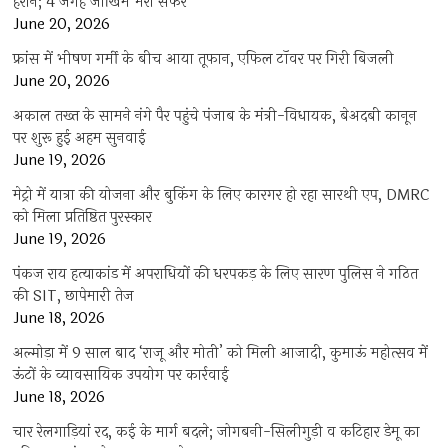
हैरान; 4 जगह जोखिम भरा सफर
June 20, 2026
फ्रांस में भीषण गर्मी के बीच आया तूफान, एफिल टॉवर पर गिरी बिजली
June 20, 2026
अकाल तख्त के सामने नंगे पैर पहुंचे पंजाब के मंत्री-विधायक, बेअदबी कानून
पर शुरू हुई अहम सुनवाई
June 19, 2026
मेट्रो में यात्रा की योजना और बुकिंग के लिए कारगर हो रहा सारथी एप, DMRC
को मिला प्रतिष्ठित पुरस्कार
June 19, 2026
पंकज राय हत्याकांड में अपराधियों की धरपकड़ के लिए सारण पुलिस ने गठित
की SIT, छापेमारी तेज
June 18, 2026
अल्मोड़ा में 9 साल बाद ‘राजू और मोती’ को मिली आजादी, कुमाऊं महोत्सव में
ऊंटों के व्यावसायिक उपयोग पर कार्रवाई
June 18, 2026
चार रेलगाड़ियां रद, कई के मार्ग बदले; जोगबनी-सिलीगुड़ी व कटिहार डेमू का