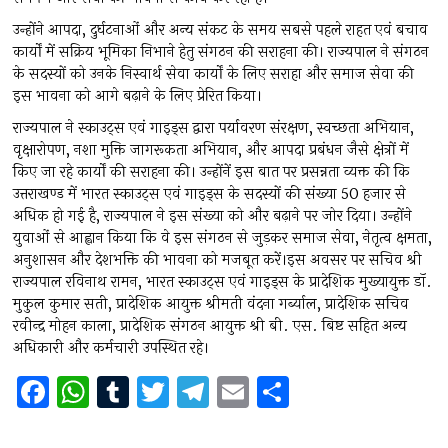
उन्होंने आपदा, दुर्घटनाओं और अन्य संकट के समय सबसे पहले राहत एवं बचाव
कार्यों में सक्रिय भूमिका निभाने हेतु संगठन की सराहना की। राज्यपाल ने संगठन
के सदस्यों को उनके निस्वार्थ सेवा कार्यों के लिए सराहा और समाज सेवा की
इस भावना को आगे बढ़ाने के लिए प्रेरित किया।
राज्यपाल ने स्काउट्स एवं गाइड्स द्वारा पर्यावरण संरक्षण, स्वच्छता अभियान,
वृक्षारोपण, नशा मुक्ति जागरूकता अभियान, और आपदा प्रबंधन जैसे क्षेत्रों में
किए जा रहे कार्यों की सराहना की। उन्होंनें इस बात पर प्रसन्नता व्यक्त की कि
उत्तराखण्ड में भारत स्काउट्स एवं गाइड्स के सदस्यों की संख्या 50 हजार से
अधिक हो गई है, राज्यपाल ने इस संख्या को और बढ़ाने पर जोर दिया। उन्होंने
युवाओं से आह्वान किया कि वे इस संगठन से जुड़कर समाज सेवा, नेतृत्व क्षमता,
अनुशासन और देशभक्ति की भावना को मजबूत करें।इस अवसर पर सचिव श्री
राज्यपाल रविनाथ रामन, भारत स्काउट्स एवं गाइड्स के प्रादेशिक मुख्यायुक्त डॉ.
मुकुल कुमार सती, प्रादेशिक आयुक्त श्रीमती वंदना गर्ब्याल, प्रादेशिक सचिव
रवीन्द्र मोहन काला, प्रादेशिक संगठन आयुक्त श्री बी. एस. बिष्ट सहित अन्य
अधिकारी और कर्मचारी उपस्थित रहे।
F
W
T
T
T
E
S
a
h
u
wi
el
m
h