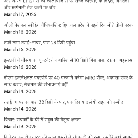
उत्तराखंड में LPG गैस की कालाबाजारी पर सख्त कार्रवाई के निर्देश, निगरानी
और छापेमारी तेज करने पर जोर
March 17, 2026
औली नेशनल स्कीइंग चैंपियनशिप: हिमाचल प्रदेश ने पहले दिन जीते तीनों पदक
March 16, 2026
तपने लगा तराई-भाबर, पारा 28 डिग्री पहुंचा
March 16, 2026
हल्द्वानी में मौसम का यू-टर्न: तेज बारिश से 10 डिग्री गिरा पारा, ठंड का अहसास
March 16, 2026
नोएडा इंटरनेशनल एयरपोर्ट पर 40 एकड़ में बनेगा MRO सेंटर, अकासा एयर के
साथ करार; रोजगार की संभावनाएं बढ़ीं
March 14, 2026
तराई-भाबर का पारा 32 डिग्री के पार, एक दिन बाद लंबी राहत की उम्मीद
March 14, 2026
विचार: सवालों के घेरे में राहुल की नेतृत्व क्षमता
March 13, 2026
क्रिकेटर कुलदीप यादव की आज मसूरी में हुई हल्दी की रस्म, तस्वीरें आई सामने