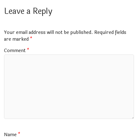
ce
at
m
tt
e
ai
ar
b
s
bl
er
gr
l
e
Leave a Reply
o
A
r
a
o
p
m
Your email address will not be published.
Required fields
k
p
are marked
*
Comment
*
Name
*