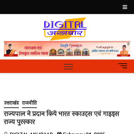
Skip
to
content
Best
Hindi
News
Portal
M
e
n
u
B
u
उत्तराखंड
राजनीति
t
t
राज्यपाल ने प्रदान किये भारत स्काउट्स एवं गाइड्स
o
राज्य पुरस्कार
n