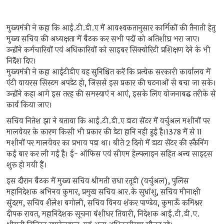
मुख्यमंत्री ने कहा कि आई.टी.डी.ए में आवश्यकतानुसार कार्मिकों की तैनाती हेतु
मुख्य सचिव की अध्यक्षता में बैठक कर सभी पदों को अतिशीघ्र भरा जाए।
उन्होंने कर्मचारियों एवं अधिकारियों को साइबर सिक्योरिटी प्रशिक्षण देने के भी
निर्देश दिए।
मुख्यमंत्री ने कहा आईटीडीए यह सुनिश्चित करें कि प्रत्येक सरकारी कार्यालय में
एंटी वायरस सिस्टम अपडेट हो, जिससे इस प्रकार की घटनाओं से बचा जा सके।
उन्होंने कहा आगे इस तरह की समस्याएं न आएं, इसके लिए योजनाबद्ध तरीके से
कार्य किया जाए।
सचिव नितेश झा ने बताया कि आई.टी.डी.ए डाटा सेंटर में वर्चुअल मशीनों पर
मालवेयर के कारण किसी भी प्रकार की डेटा हानि नही हुई है।1378 में से 11
मशीनों पर मालवेयर का प्रभाव पड़ा था। बीते 2 दिनो में डाटा सेंटर की स्कैनिंग
कई बार कर ली गई है। ई- ऑफिस एवं सीएम हेल्पलाइन सहित अन्य साइट्स
शुरू हो गयी हैं।
इस दौरान बैठक में मुख्य सचिव श्रीमती राधा रतूडी (वर्चुअल), पुलिस
महानिदेशक अभिनव कुमार, प्रमुख सचिव आर.के सुधांशु, सचिव मीनाक्षी
सुंदरम, सचिव शैलेश बगोली, सचिव विनय शंकर पाण्डेय, कुमाऊँ कमिश्नर
दीपक रावत, महानिदेशक सूचना बंशीधर तिवारी, निदेशक आई.टी.डी.ए.