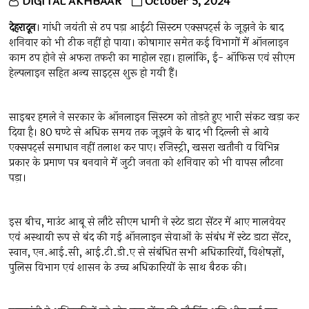
DIGITAL AKHBAAR
October 5, 2024
देहरादून
। गांधी जयंती से ठप पड़ा आईटी सिस्टम एक्सपर्ट्स के जूझने के बाद
शनिवार को भी ठीक नहीं हो पाया। कोषागार समेत कई विभागों में ऑनलाइन
काम ठप होने से अफरा तफरी का माहोल रहा। हालांकि, ई- ऑफिस एवं सीएम
हेल्पलाइन सहित अन्य साइट्स शुरू हो गयी हैं।
साइबर हमले ने सरकार के ऑनलाइन सिस्टम को तोड़ते हुए भारी संकट खड़ा कर
दिया है। 80 घण्टे से अधिक समय तक जूझने के बाद भी दिल्ली से आये
एक्सपर्ट्स समाधान नहीं तलाश कर पाए। रजिस्ट्री, खसरा खतौनी व विभिन्न
प्रकार के प्रमाण पत्र बनवाने में जुटी जनता को शनिवार को भी वापस लौटना
पड़ा।
इस बीच, माउंट आबू से लौटे सीएम धामी ने स्टेट डाटा सेंटर में आए मालवेयर
एवं अस्थायी रूप से बंद की गई ऑनलाइन सेवाओं के संबंध में स्टेट डाटा सेंटर,
स्वान, एन.आई.सी, आई.टी.डी.ए से संबंधित सभी अधिकारियों, विशेषज्ञों,
पुलिस विभाग एवं शासन के उच्च अधिकारियों के साथ बैठक की।