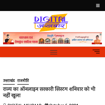
Skip
to
content
Best
Hindi
News
Portal
M
e
n
u
B
u
उत्तराखंड
राजनीति
t
t
राज्य का ऑनलाइन सरकारी सिस्टम शनिवार को भी
o
नहीं खुला
n