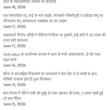
ऊंटों के व्यावसायिक उपयोग पर कार्रवाई
June 18, 2026
चार रेलगाड़ियां रद, कई के मार्ग बदले; जोगबनी-सिलीगुड़ी व कटिहार डेमू का
परिचालन बंद, कोलकाता एक्सप्रेस का रूट बदला
June 17, 2026
उत्तरकाशी गैंगरेप: दरिंदों ने पीरियड में किया था दुष्कर्म, हाई कोर्ट ने 20 साल की
सजा रखी बरकरार
June 17, 2026
Dehradun के सरनीमल बाजार में आग से मची अफरातफरी, दो घंटे चला
राहत कार्य
June 16, 2026
फ्रीज से कोल्डड्रिंक निकालने पर चायवाले ने बांध दिए थे दो बच्चों के हाथ,
वीडियो वायरल होते ही हुआ गिरफ्तार
June 15, 2026
ग्रेटर नोएडा में पति ने पत्नी की दुपट्टे से गला दबाकर की हत्या, 9 साल पहले हुई
थी लव मैरिज
June 15, 2026