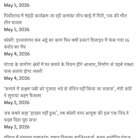
May 5, 2026
पिथौरागढ़ में मेहंदी कार्यक्रम जा रही कमांडर जीप खाई में गिरी, एक की मौत
तीन घायल
May 5, 2026
बरेली: इज्जतनगर बस अड्डे का काम फिर क्यों रुका? डिजाइन में फंस गया 16
करोड़ का पेंच
May 4, 2026
नोएडा के ग्रामीण क्षेत्रों में घर बनाने के नियम होंगे आसान, निर्माण से पहले नक्शा
पास कराना होगा जरूरी
May 4, 2026
‘कमाने में सक्षम पत्नी को गुजारा भत्ते से वंचित नहीं किया जा सकता’, मंडी कोर्ट
ने सुनाया अहम फैसला
May 2, 2026
जब सबने कहा ‘हादसा नहीं हुआ’, तब बरेली नगर आयुक्त की इस एक जिद ने
बदल दिया पूरा सच!
May 2, 2026
हरिद्वार में गंगनहर हत्याकांड: दामाद निकला साजिशकर्ता, मुख्य आरोपित पंकज