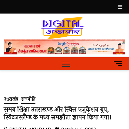
Skip
to
content
Best
Hindi
News
Portal
M
e
n
u
B
u
उत्तराखंड
राजनीति
t
t
समग्र शिक्षा उत्तराखण्ड और स्विस एजुकेशन ग्रुप,
o
स्विटजरलैंण्ड के मध्य समझौता ज्ञापन किया गया।
n