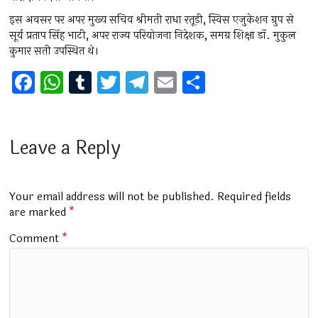
इस अवसर पर अपर मुख्य सचिव श्रीमती राधा रतूड़ी, स्विस एजुकेशन ग्रुप से
सूर्य प्रताप सिंह भाटी, अपर राज्य परियोजना निदेशक, समग्र शिक्षा डॉ. मुकुल
कुमार सती उपस्थित थे।
F
W
T
T
T
E
S
a
h
u
wi
el
m
h
ce
at
m
tt
e
ai
ar
b
s
bl
er
gr
l
e
Leave a Reply
o
A
r
a
o
p
m
Your email address will not be published.
Required fields
k
p
are marked
*
Comment
*