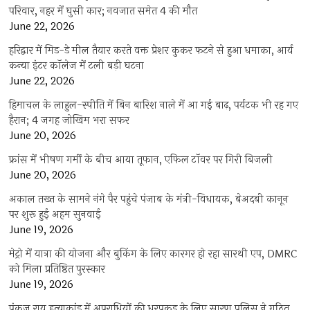
परिवार, नहर में घुसी कार; नवजात समेत 4 की मौत
June 22, 2026
हरिद्वार में मिड-डे मील तैयार करते वक्त प्रेशर कुकर फटने से हुआ धमाका, आर्य
कन्या इंटर कॉलेज में टली बड़ी घटना
June 22, 2026
हिमाचल के लाहुल-स्पीति में बिन बारिश नाले में आ गई बाढ़, पर्यटक भी रह गए
हैरान; 4 जगह जोखिम भरा सफर
June 20, 2026
फ्रांस में भीषण गर्मी के बीच आया तूफान, एफिल टॉवर पर गिरी बिजली
June 20, 2026
अकाल तख्त के सामने नंगे पैर पहुंचे पंजाब के मंत्री-विधायक, बेअदबी कानून
पर शुरू हुई अहम सुनवाई
June 19, 2026
मेट्रो में यात्रा की योजना और बुकिंग के लिए कारगर हो रहा सारथी एप, DMRC
को मिला प्रतिष्ठित पुरस्कार
June 19, 2026
पंकज राय हत्याकांड में अपराधियों की धरपकड़ के लिए सारण पुलिस ने गठित