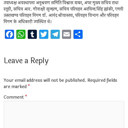
उपाध्यक्ष अवस्थापना अनुश्रवण समिति विश्वास डाबर, अपर मुख्य सचिव राधा
रतूड़ी, सचिव आर. मीनाक्षी सुन्दरम, सचिव परिवहन अरविन्द सिंह ह्यांकी, एमडी
उत्तराखण्ड परिवहन निगम डॉ. आनंद श्रीवास्तव, परिवहन विभाग और परिवहन
निगम के अधिकारी उपस्थित थे।
F
W
T
T
T
E
S
a
h
u
wi
el
m
h
ce
at
m
tt
e
ai
ar
b
s
bl
er
gr
l
e
Leave a Reply
o
A
r
a
o
p
m
Your email address will not be published.
Required fields
k
p
are marked
*
Comment
*