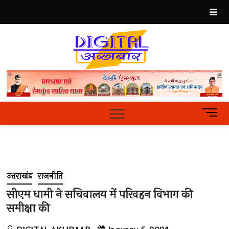
Skip
to
content
Best
Hindi
News
Portal
M
e
n
u
B
u
उत्तराखंड
राजनीति
t
t
सीएम धामी ने सचिवालय में परिवहन विभाग की
o
समीक्षा की
n