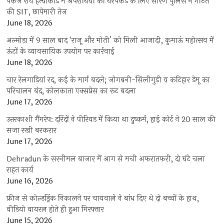
पंकज राय हत्याकांड में अपराधियों की धरपकड़ के लिए सारण पुलिस ने गठित
की SIT, छापेमारी तेज
June 18, 2026
अल्मोड़ा में 9 साल बाद ‘राजू और मोती’ को मिली आजादी, कुमाऊं महोत्सव में
ऊंटों के व्यावसायिक उपयोग पर कार्रवाई
June 18, 2026
चार रेलगाड़ियां रद, कई के मार्ग बदले; जोगबनी-सिलीगुड़ी व कटिहार डेमू का
परिचालन बंद, कोलकाता एक्सप्रेस का रूट बदला
June 17, 2026
उत्तरकाशी गैंगरेप: दरिंदों ने पीरियड में किया था दुष्कर्म, हाई कोर्ट ने 20 साल की
सजा रखी बरकरार
June 17, 2026
Dehradun के सरनीमल बाजार में आग से मची अफरातफरी, दो घंटे चला
राहत कार्य
June 16, 2026
फ्रीज से कोल्डड्रिंक निकालने पर चायवाले ने बांध दिए थे दो बच्चों के हाथ,
वीडियो वायरल होते ही हुआ गिरफ्तार
June 15, 2026