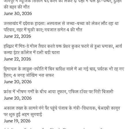
जौनपुर में म्यूजिक सिस्टम बंद करने को लेकर दो पक्षों में चले ईंट-पत्थर, दुल्हन
की बहन की मौत
June 30, 2026
उत्‍तराखंड में दर्दनाक हादसा: अस्पताल से जच्चा-बच्चा को लेकर लौट रहा था
परिवार, नहर में घुसी कार; नवजात समेत 4 की मौत
June 22, 2026
हरिद्वार में मिड-डे मील तैयार करते वक्त प्रेशर कुकर फटने से हुआ धमाका, आर्य
कन्या इंटर कॉलेज में टली बड़ी घटना
June 22, 2026
हिमाचल के लाहुल-स्पीति में बिन बारिश नाले में आ गई बाढ़, पर्यटक भी रह गए
हैरान; 4 जगह जोखिम भरा सफर
June 20, 2026
फ्रांस में भीषण गर्मी के बीच आया तूफान, एफिल टॉवर पर गिरी बिजली
June 20, 2026
अकाल तख्त के सामने नंगे पैर पहुंचे पंजाब के मंत्री-विधायक, बेअदबी कानून
पर शुरू हुई अहम सुनवाई
June 19, 2026