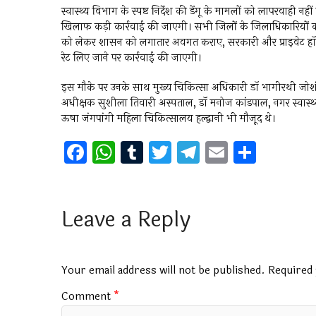
स्वास्थ्य विभाग के स्पष्ट निर्देश की डेंगू के मामलों को लापरवाही
खिलाफ कड़ी कार्रवाई की जाएगी। सभी जिलों के जिलाधिकारियों को य
को लेकर शासन को लगातार अवगत कराए, सरकारी और प्राइवेट हॉस्पिट
रेट लिए जाने पर कार्रवाई की जाएगी।
इस मौके पर उनके साथ मुख्य चिकित्सा अधिकारी डॉ भागीरथी जोशी, म
अधीक्षक सुशीला तिवारी अस्पताल, डॉ मनोज कांडपाल, नगर स्वास्थ्य 
ऊषा जंगपांगी महिला चिकित्सालय हल्द्वानी भी मौजूद थे।
F
W
T
T
T
E
S
a
h
u
wi
el
m
h
ce
at
m
tt
e
ai
ar
b
s
bl
er
gr
l
e
Leave a Reply
o
A
r
a
o
p
m
Your email address will not be published.
Required 
k
p
Comment
*