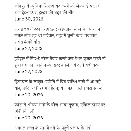
जौनपुर में म्यूजिक सिस्टम बंद करने को लेकर दो पक्षों में
चले ईंट-पत्थर, दुल्हन की बहन की मौत
June 30, 2026
उत्‍तराखंड में दर्दनाक हादसा: अस्पताल से जच्चा-बच्चा को
लेकर लौट रहा था परिवार, नहर में घुसी कार; नवजात
समेत 4 की मौत
June 22, 2026
हरिद्वार में मिड-डे मील तैयार करते वक्त प्रेशर कुकर फटने से
हुआ धमाका, आर्य कन्या इंटर कॉलेज में टली बड़ी घटना
June 22, 2026
हिमाचल के लाहुल-स्पीति में बिन बारिश नाले में आ गई
बाढ़, पर्यटक भी रह गए हैरान; 4 जगह जोखिम भरा सफर
June 20, 2026
फ्रांस में भीषण गर्मी के बीच आया तूफान, एफिल टॉवर पर
गिरी बिजली
June 20, 2026
अकाल तख्त के सामने नंगे पैर पहुंचे पंजाब के मंत्री-