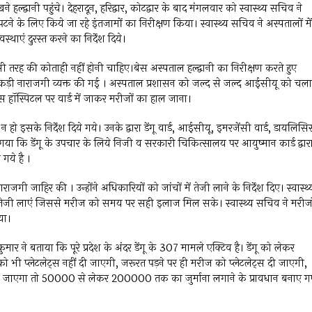
हल्द्वानी पहुंचे। देहरादून, हरिद्वार, कोटद्वार के बाद मंगलवार को स्वास्थ्य सचिव ने
 निपटने के लिए किये जा रहे इंतजामों का निरीक्षण किया। स्वास्थ्य सचिव ने अस्पतालों में
थाएं दुरस्त करने का निर्देश दिये।
किसी तरह की कोताही नहीं होनी चाहिए।बेस अस्पताल हल्द्वानी का निरीक्षण करते हुए
 कड़ी नाराजगी व्यक्त की गई । अस्पताल प्रशासन को जल्द से जल्द आईसीयू को चला
ेस हॉस्पिटल पर वार्ड में जाकर मरीजों का हाल जाना।
इसके निर्देश दिये गये। उनके द्वारा डेंगू वार्ड, आईसीयू, इमरजेंसी वार्ड, डायलिस
गया कि डेंगू के उपचार के लिये निजी व सरकारी चिकित्सालय पर आयुष्मान कार्ड द्वार
गये है ।
ाजगी जाहिर की । उन्होंने अधिकारियों को जांचों में तेजी लाने के निर्देश दिए। स्वास्थ्
तेजी लाएं जिससे मरीज को समय पर सही इलाज मिल सके। स्वास्थ्य सचिव ने मरीजो
या।
ार ने बताया कि पूरे प्रदेश के अंदर डेंगू के 307 मामले एक्टिव है। डेंगू को लेकर
को भी प्लेटलेट्स नहीं दी जाएगी, जरूरत पड़ने पर ही मरीज को प्लेटलेट्स दी जाएगी,
किया जाएगा तो ₹50000 से लेकर ₹200000 तक का जुर्माना लगाने के प्रावधान बनाए 