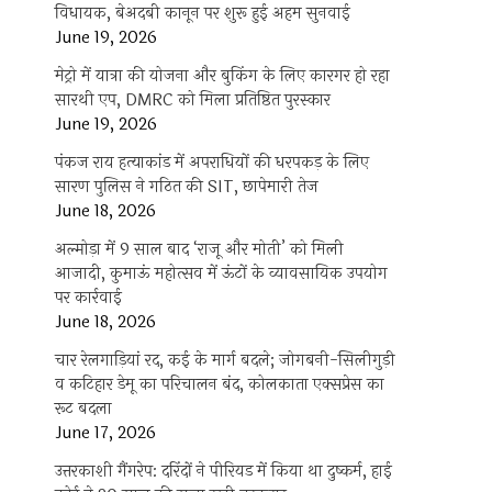
विधायक, बेअदबी कानून पर शुरू हुई अहम सुनवाई
June 19, 2026
मेट्रो में यात्रा की योजना और बुकिंग के लिए कारगर हो रहा
सारथी एप, DMRC को मिला प्रतिष्ठित पुरस्कार
June 19, 2026
पंकज राय हत्याकांड में अपराधियों की धरपकड़ के लिए
सारण पुलिस ने गठित की SIT, छापेमारी तेज
June 18, 2026
अल्मोड़ा में 9 साल बाद ‘राजू और मोती’ को मिली
आजादी, कुमाऊं महोत्सव में ऊंटों के व्यावसायिक उपयोग
पर कार्रवाई
June 18, 2026
चार रेलगाड़ियां रद, कई के मार्ग बदले; जोगबनी-सिलीगुड़ी
व कटिहार डेमू का परिचालन बंद, कोलकाता एक्सप्रेस का
रूट बदला
June 17, 2026
उत्तरकाशी गैंगरेप: दरिंदों ने पीरियड में किया था दुष्कर्म, हाई