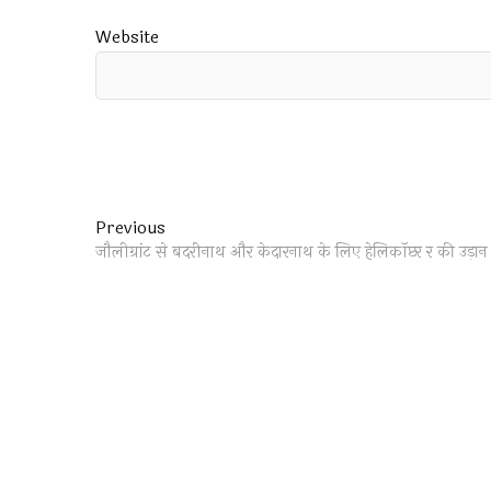
Website
Post
Previous
Previous
post:
जौलीग्रांट से बदरीनाथ और केदारनाथ के लिए हेलिकॉप्टर र की उड़ान 
navigation