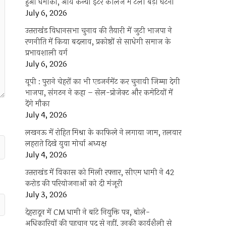
हुआ धमाका, आर्य कन्या इंटर कॉलेज में टली बड़ी घटना
July 6, 2026
उत्तराखंंड विधानसभा चुनाव की तैयारी में जुटी भाजपा ने
रणनीति में किया बदलाव, प्रकोष्ठों से साधेगी समाज के
प्रभावशाली वर्ग
July 6, 2026
यूपी : पुराने चेहरों का भी एडजर्नमेंट कर चुनावी जिम्मा देगी
भाजपा, संगठन ने कहा – सेल-प्रोजेक्ट और कमेटियों में
देंगे मौका
July 4, 2026
लखनऊ में रोहित मिश्रा के काफिले ने लगाया जाम, तलवार
लहराते दिखे युवा मोर्चा अध्यक्ष
July 4, 2026
उत्तराखंड में विकास को मिली रफ्तार, सीएम धामी ने 42
करोड़ की परियोजनाओं को दी मंजूरी
July 3, 2026
देहरादून में CM धामी ने बांटे नियुक्ति पत्र, बोले-
अधिकारियों की पहचान पद से नहीं, उनकी कार्यशैली से