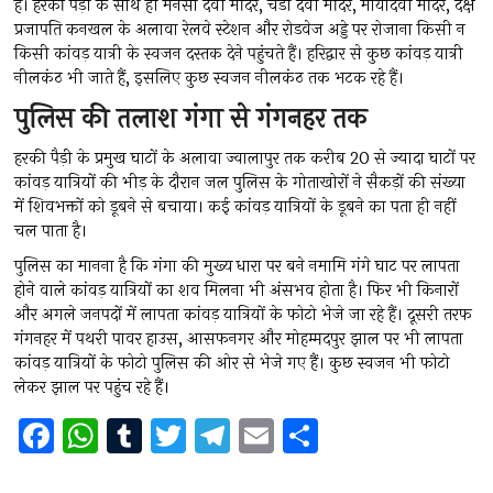
हैं। हरकी पैड़ी के साथ ही मनसा देवी मंदिर, चंडी देवी मंदिर, मायादेवी मंदिर, दक्ष
प्रजापति कनखल के अलावा रेलवे स्टेशन और रोडवेज अड्डे पर रोजाना किसी न
किसी कांवड़ यात्री के स्वजन दस्तक देने पहुंचते हैं। हरिद्वार से कुछ कांवड़ यात्री
नीलकंठ भी जाते हैं, इसलिए कुछ स्वजन नीलकंठ तक भटक रहे हैं।
पुलिस की तलाश गंगा से गंगनहर तक
हरकी पैड़ी के प्रमुख घाटों के अलावा ज्वालापुर तक करीब 20 से ज्यादा घाटों पर
कांवड़ यात्रियों की भीड़ के दौरान जल पुलिस के गोताखोरों ने सैकड़ों की संख्या
में शिवभक्तों को डूबने से बचाया। कई कांवड़ यात्रियों के डूबने का पता ही नहीं
चल पाता है।
पुलिस का मानना है कि गंगा की मुख्य धारा पर बने नमामि गंगे घाट पर लापता
होने वाले कांवड़ यात्रियों का शव मिलना भी अंसभव होता है। फिर भी किनारों
और अगले जनपदों में लापता कांवड़ यात्रियों के फोटो भेजे जा रहे हैं। दूसरी तरफ
गंगनहर में पथरी पावर हाउस, आसफनगर और मोहम्मदपुर झाल पर भी लापता
कांवड़ यात्रियों के फोटो पुलिस की ओर से भेजे गए हैं। कुछ स्वजन भी फोटो
लेकर झाल पर पहुंच रहे हैं।
F
W
T
T
T
E
S
a
h
u
wi
el
m
h