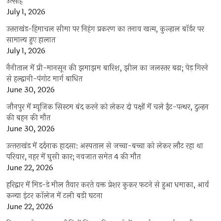
उत्साह
July 1, 2026
उत्तराखंड-हिमाचल सीमा पर निहंग प्रकरण का तनाव खत्म, कुल्हाल बॉर्डर पर
सामान्य हुए हालात
July 1, 2026
नैनीताल में प्री-मानसून की झमाझम बारिश, झील का जलस्तर बढ़ा; पेड़ गिरने
से हल्द्वानी-पंगोट मार्ग बाधित
June 30, 2026
जौनपुर में म्यूजिक सिस्टम बंद करने को लेकर दो पक्षों में चले ईंट-पत्थर, दुल्हन
की बहन की मौत
June 30, 2026
उत्‍तराखंड में दर्दनाक हादसा: अस्पताल से जच्चा-बच्चा को लेकर लौट रहा था
परिवार, नहर में घुसी कार; नवजात समेत 4 की मौत
June 22, 2026
हरिद्वार में मिड-डे मील तैयार करते वक्त प्रेशर कुकर फटने से हुआ धमाका, आर्य
कन्या इंटर कॉलेज में टली बड़ी घटना
June 22, 2026