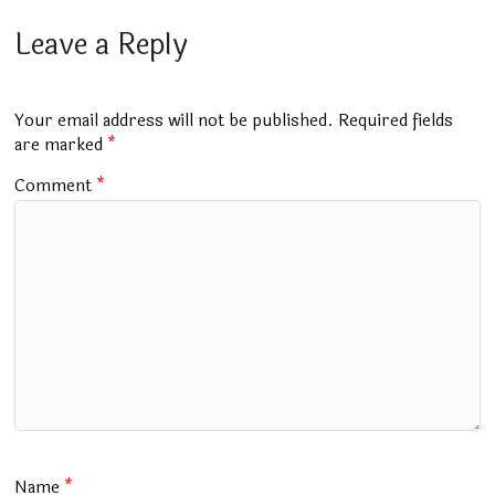
ce
at
m
tt
e
ai
ar
b
s
bl
er
gr
l
e
Leave a Reply
o
A
r
a
o
p
m
Your email address will not be published.
Required fields
k
p
are marked
*
Comment
*
Name
*