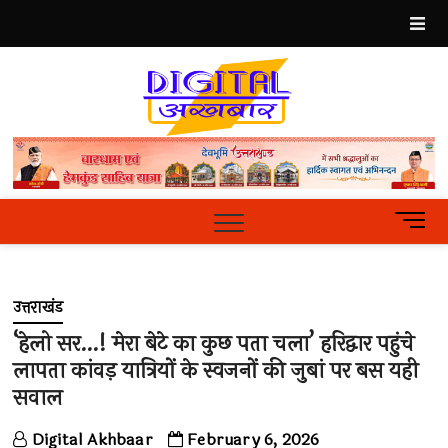
Skip
to
content
Best
Hindi
News
Portal
M
e
n
u
उत्तराखंड
B
u
‘हेलो सर…! मेरा बेटे का कुछ पता चला’ हरिद्वार पहुंचे
t
लापता कांवड़ यात्रियों के स्वजनों की जुबां पर बस यही
t
सवाल
o
n
Digital Akhbaar
February 6, 2026