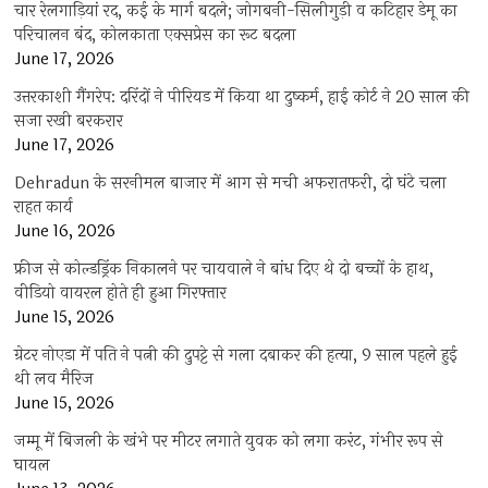
चार रेलगाड़ियां रद, कई के मार्ग बदले; जोगबनी-सिलीगुड़ी व कटिहार डेमू का
परिचालन बंद, कोलकाता एक्सप्रेस का रूट बदला
June 17, 2026
उत्तरकाशी गैंगरेप: दरिंदों ने पीरियड में किया था दुष्कर्म, हाई कोर्ट ने 20 साल की
सजा रखी बरकरार
June 17, 2026
Dehradun के सरनीमल बाजार में आग से मची अफरातफरी, दो घंटे चला
राहत कार्य
June 16, 2026
फ्रीज से कोल्डड्रिंक निकालने पर चायवाले ने बांध दिए थे दो बच्चों के हाथ,
वीडियो वायरल होते ही हुआ गिरफ्तार
June 15, 2026
ग्रेटर नोएडा में पति ने पत्नी की दुपट्टे से गला दबाकर की हत्या, 9 साल पहले हुई
थी लव मैरिज
June 15, 2026
जम्मू में बिजली के खंभे पर मीटर लगाते युवक को लगा करंट, गंभीर रूप से
घायल