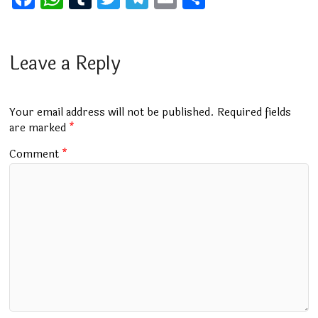
a
h
u
wi
el
m
h
ce
at
m
tt
e
ai
ar
b
s
bl
er
gr
l
e
Leave a Reply
o
A
r
a
o
p
m
Your email address will not be published.
Required fields
k
p
are marked
*
Comment
*