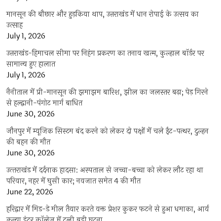
मानसून की बौछार और हुड़किया थाप, उत्तराखंड में धान रोपाई के उत्सव का
उत्साह
July 1, 2026
उत्तराखंड-हिमाचल सीमा पर निहंग प्रकरण का तनाव खत्म, कुल्हाल बॉर्डर पर
सामान्य हुए हालात
July 1, 2026
नैनीताल में प्री-मानसून की झमाझम बारिश, झील का जलस्तर बढ़ा; पेड़ गिरने
से हल्द्वानी-पंगोट मार्ग बाधित
June 30, 2026
जौनपुर में म्यूजिक सिस्टम बंद करने को लेकर दो पक्षों में चले ईंट-पत्थर, दुल्हन
की बहन की मौत
June 30, 2026
उत्‍तराखंड में दर्दनाक हादसा: अस्पताल से जच्चा-बच्चा को लेकर लौट रहा था
परिवार, नहर में घुसी कार; नवजात समेत 4 की मौत
June 22, 2026
हरिद्वार में मिड-डे मील तैयार करते वक्त प्रेशर कुकर फटने से हुआ धमाका, आर्य
कन्या इंटर कॉलेज में टली बड़ी घटना