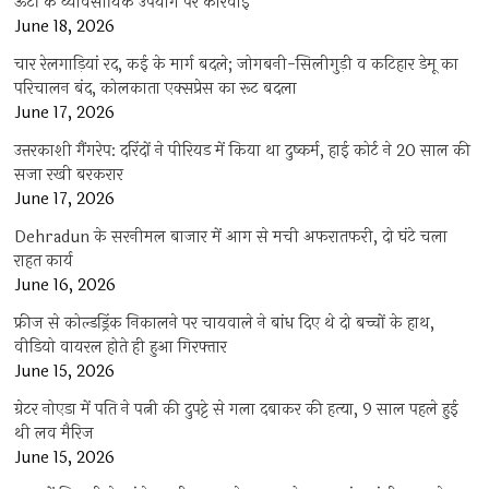
ऊंटों के व्यावसायिक उपयोग पर कार्रवाई
June 18, 2026
चार रेलगाड़ियां रद, कई के मार्ग बदले; जोगबनी-सिलीगुड़ी व कटिहार डेमू का
परिचालन बंद, कोलकाता एक्सप्रेस का रूट बदला
June 17, 2026
उत्तरकाशी गैंगरेप: दरिंदों ने पीरियड में किया था दुष्कर्म, हाई कोर्ट ने 20 साल की
सजा रखी बरकरार
June 17, 2026
Dehradun के सरनीमल बाजार में आग से मची अफरातफरी, दो घंटे चला
राहत कार्य
June 16, 2026
फ्रीज से कोल्डड्रिंक निकालने पर चायवाले ने बांध दिए थे दो बच्चों के हाथ,
वीडियो वायरल होते ही हुआ गिरफ्तार
June 15, 2026
ग्रेटर नोएडा में पति ने पत्नी की दुपट्टे से गला दबाकर की हत्या, 9 साल पहले हुई
थी लव मैरिज
June 15, 2026