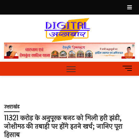
Skip
to
content
Best
Hindi
News
Portal
M
e
n
u
B
u
उत्तराखंड
t
t
11321 करोड़ के अनुपूरक बजट को मिली हरी झंडी,
o
जोशीमठ की तबाही पर होंगे इतने खर्च; जानिए पूरा
n
हिसाब