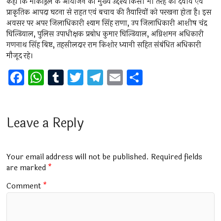
कहा कि माॅकड्रिल के आयोजन का मुख्य उद्देश्य किसी भी तरह की दैवीय एवं
प्राकृतिक आपदा घटना से राहत एवं बचाव की तैयारियों को परखना होता है। इस
अवसर पर अपर जिलाधिकारी श्याम सिंह राणा, उप जिलाधिकारी आशीष चंद्र
घिल्डियाल, पुलिस उपाधीक्षक प्रबोध कुमार घिल्डियाल, अग्निशमन अधिकारी
गणनाथ सिंह बिष्ट, तहसीलदार राम किशोर ध्यानी सहित संबंधित अधिकारी
मौजूद रहे।
F
W
T
T
T
E
S
a
h
u
wi
el
m
h
ce
at
m
tt
e
ai
ar
b
s
bl
er
gr
l
e
Leave a Reply
o
A
r
a
o
p
m
Your email address will not be published.
Required fields
k
p
are marked
*
Comment
*