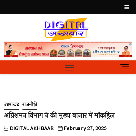
Skip
to
content
Best
Hindi
News
Portal
M
e
n
u
B
u
उत्तराखंड
राजनीति
t
t
अग्निशमन विभाग ने की मुख्य बाजार में माॅकड्रिल
o
n
DIGITAL AKHBAAR
February 27, 2025