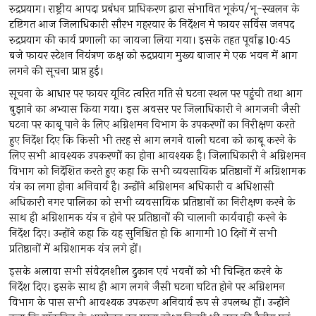
रुद्रप्रयाग। राष्ट्रीय आपदा प्रबंधन प्राधिकरण द्वारा संभावित भूकंप/भू-स्खलन के
दृष्टिगत आज जिलाधिकारी सौरभ गहरवार के निर्देशन मे फायर सर्विस जनपद
रुद्रप्रयाग की कार्य प्रणाली का जायजा लिया गया। इसके तहत पूर्वाह्न 10ः45
बजे फायर स्टेशन नियंत्रण कक्ष को रुद्रप्रयाग मुख्य बाजार मे एक भवन में आग
लगने की सूचना प्राप्त हुई।
सूचना के आधार पर फायर यूनिट त्वरित गति से घटना स्थल पर पहुंची तथा आग
बुझाने का अभ्यास किया गया। इस अवसर पर जिलाधिकारी ने आगजनी जैसी
घटना पर काबू पाने के लिए अग्निशमन विभाग के उपकरणों का निरीक्षण करते
हुए निर्देश दिए कि किसी भी तरह से आग लगने वाली घटना को काबू करने के
लिए सभी आवश्यक उपकरणों का होना आवश्यक है। जिलाधिकारी ने अग्निशमन
विभाग को निर्देशित करते हुए कहा कि सभी व्यवसायिक प्रतिष्ठानों में अग्निशामक
यंत्र का लगा होना अनिवार्य है। उन्होंने अग्निशमन अधिकारी व अधिशासी
अधिकारी नगर पालिका को सभी व्यवसायिक प्रतिष्ठानों का निरीक्षण करने के
साथ ही अग्निशामक यंत्र न होने पर प्रतिष्ठानों की चालानी कार्यवाही करने के
निर्देश दिए। उन्होंने कहा कि यह सुनिश्चित हो कि आगामी 10 दिनों में सभी
प्रतिष्ठानों में अग्निशामक यंत्र लगे हों।
इसके अलावा सभी संवेदनशील दुकान एवं भवनों को भी चिन्हित करने के
निर्देश दिए। इसके साथ ही आग लगने जैसी घटना घटित होने पर अग्निशमन
विभाग के पास सभी आवश्यक उपकरण अनिवार्य रूप से उपलब्ध हों। उन्होंने