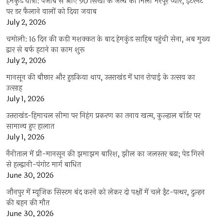
हेमकुंड यात्रा: पंजाब से आए 90 सिखों के जत्थे को मिला भरपूर प्यार, इंटरनेट
पर डर फैलाने वालों को दिया जवाब
July 2, 2026
चमोली: 16 दिन की कड़ी मशक्कत के बाद हेमकुंड साहिब पहुंची सेना, अब मुख्य
द्वार से बर्फ हटाने का काम शुरू
July 2, 2026
मानसून की बौछार और हुड़किया थाप, उत्तराखंड में धान रोपाई के उत्सव का
उत्साह
July 1, 2026
उत्तराखंड-हिमाचल सीमा पर निहंग प्रकरण का तनाव खत्म, कुल्हाल बॉर्डर पर
सामान्य हुए हालात
July 1, 2026
नैनीताल में प्री-मानसून की झमाझम बारिश, झील का जलस्तर बढ़ा; पेड़ गिरने
से हल्द्वानी-पंगोट मार्ग बाधित
June 30, 2026
जौनपुर में म्यूजिक सिस्टम बंद करने को लेकर दो पक्षों में चले ईंट-पत्थर, दुल्हन
की बहन की मौत
June 30, 2026