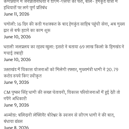
कर्णप्रयाग में जनप्रतिनिधियों ने डीएम-एसपी को घेरा, बोले- हेमकुंड यात्रा में
हथियारों पर लगे पूर्ण प्रतिबंध
June 11, 2026
चमोली: 16 दिन की कड़ी मशक्कत के बाद हेमकुंड साहिब पहुंची सेना, अब मुख्य
द्वार से बर्फ हटाने का काम शुरू
June 10, 2026
धराली जलप्रलय का रहस्य खुला: इसरो ने बताया 69 लाख किलो के हिमखंड ने
मचाई तबाही
June 10, 2026
उत्तराखंड में विकास योजनाओं को मिलेगी रफ्तार, मुख्यमंत्री धामी ने 20.79
करोड़ रुपये किए स्वीकृत
June 9, 2026
CM पुष्कर सिंह धामी की सख्त चेतावनी, विकास परियोजनाओं में हुई देरी तो
नपेंगे अधिकारी
June 9, 2026
अल्मोड़ा: बलिदानी लेफ्टिनेंट बीरेश्वर के स्वजन से सीएम धामी ने की बात,
बंधाया ढांढस
June 8, 2026