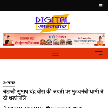
Skip
to
content
Best
Hindi
News
Portal
M
e
n
u
B
u
उत्तराखंड
t
t
नेताजी सुभाष चंद्र बोस की जयंती पर मुख्यमंत्री धामी ने
o
दी श्रद्धांजलि
n