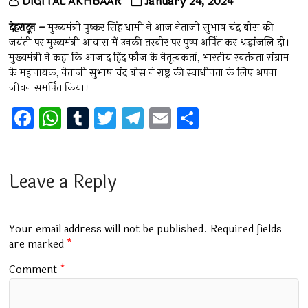
DIGITAL AKHBAAR
January 24, 2024
देहरादून –
मुख्यमंत्री पुष्कर सिंह धामी ने आज नेताजी सुभाष चंद्र बोस की
जयंती पर मुख्यमंत्री आवास में उनकी तस्वीर पर पुष्प अर्पित कर श्रद्धांजलि दी।
मुख्यमंत्री ने कहा कि आजाद हिंद फौज के नेतृत्वकर्ता, भारतीय स्वतंत्रता संग्राम
के महानायक, नेताजी सुभाष चंद्र बोस ने राष्ट्र की स्वाधीनता के लिए अपना
जीवन समर्पित किया।
F
W
T
T
T
E
S
a
h
u
wi
el
m
h
ce
at
m
tt
e
ai
ar
b
s
bl
er
gr
l
e
Leave a Reply
o
A
r
a
o
p
m
Your email address will not be published.
Required fields
k
p
are marked
*
Comment
*