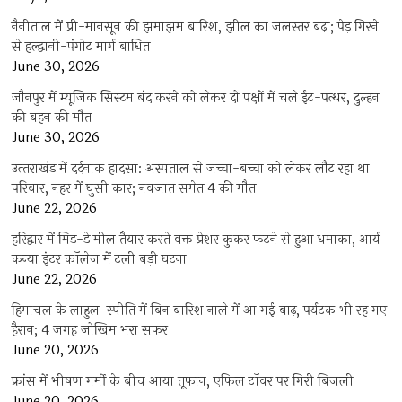
नैनीताल में प्री-मानसून की झमाझम बारिश, झील का जलस्तर बढ़ा; पेड़ गिरने
से हल्द्वानी-पंगोट मार्ग बाधित
June 30, 2026
जौनपुर में म्यूजिक सिस्टम बंद करने को लेकर दो पक्षों में चले ईंट-पत्थर, दुल्हन
की बहन की मौत
June 30, 2026
उत्‍तराखंड में दर्दनाक हादसा: अस्पताल से जच्चा-बच्चा को लेकर लौट रहा था
परिवार, नहर में घुसी कार; नवजात समेत 4 की मौत
June 22, 2026
हरिद्वार में मिड-डे मील तैयार करते वक्त प्रेशर कुकर फटने से हुआ धमाका, आर्य
कन्या इंटर कॉलेज में टली बड़ी घटना
June 22, 2026
हिमाचल के लाहुल-स्पीति में बिन बारिश नाले में आ गई बाढ़, पर्यटक भी रह गए
हैरान; 4 जगह जोखिम भरा सफर
June 20, 2026
फ्रांस में भीषण गर्मी के बीच आया तूफान, एफिल टॉवर पर गिरी बिजली
June 20, 2026