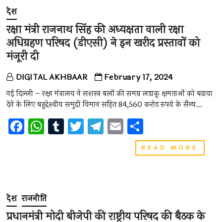
o
A
r
a
अपने
देश
o
p
m
कैबिनेट
सहयोगि
रक्षा मंत्री राजनाथ सिंह की अध्यक्षता वाली रक्षा
k
p
के
अधिग्रहण परिषद (डीएसी) ने इन खरीद प्रस्तावों को
साथ
अयोध्या
मंजूरी दी
में
रामलल
DIGITAL AKHBAAR
February 17, 2024
के
दर्शन
नई दिल्ली – रक्षा मंत्रालय ने सशस्त्र बलों की समग्र लड़ाकू क्षमताओं को बढ़ावा
किए।
देने के लिए बहुद्देश्यीय समुद्री विमान सहित 84,560 करोड़ रुपये के सैन्य…
F
W
T
T
T
E
S
a
h
u
wi
el
m
h
रक्षा
READ MORE
ce
at
m
tt
e
ai
ar
मंत्री
राजना
b
s
bl
er
gr
l
e
सिंह
o
A
r
a
की
अध्यक्ष
देश
राजनीति
o
p
m
वाली
रक्षा
प्रधानमंत्री मोदी बीजेपी की राष्ट्रीय परिषद की बैठक के
k
p
अधिग्र