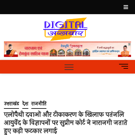
Skip
to
content
Best
Hindi
News
Portal
M
e
n
u
B
u
उत्तराखंड
देश
राजनीति
t
t
एलोपैथी दवाओं और टीकाकरण के खिलाफ पतंजलि
o
आयुर्वेद के विज्ञापनों पर सुप्रीम कोर्ट ने नाराजगी जताते
n
हुए कड़ी फटकार लगाई