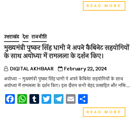
a
h
u
wi
el
m
h
मुख्यमंत्
READ MORE
ce
at
m
tt
e
ai
ar
धामी
ने
b
s
bl
er
gr
l
e
प्रधानमंत
o
A
r
a
मोदी
के
उत्तराखंड
देश
राजनीति
o
p
m
रेडियो
कार्यक्र
मुख्यमंत्री पुष्कर सिंह धामी ने अपने कैबिनेट सहयोगियों
k
p
मन
के साथ अयोध्या में रामलला के दर्शन किए।
की
बात
के
DIGITAL AKHBAAR
February 22, 2024
110वें
एपिसो
अयोध्या – मुख्यमंत्री पुष्कर सिंह धामी ने अपने कैबिनेट सहयोगियों के साथ
को
अयोध्या में रामलला के दर्शन किए। इस दौरान सभी बेहद उत्साहित और भक्ति…
सुना
F
W
T
T
T
E
S
a
h
u
wi
el
m
h
मुख्यमंत्
READ MORE
ce
at
m
tt
e
ai
ar
पुष्कर
सिंह
b
s
bl
er
gr
l
e
धामी
ने