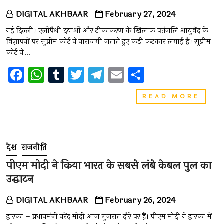
DIGITAL AKHBAAR
February 27, 2024
नई दिल्ली। एलोपैथी दवाओं और टीकाकरण के खिलाफ पतंजलि आयुर्वेद के
विज्ञापनों पर सुप्रीम कोर्ट ने नाराजगी जताते हुए कड़ी फटकार लगाई है। सुप्रीम
कोर्ट ने…
F
W
T
T
T
E
S
a
h
u
wi
el
m
h
एलोपैथ
READ MORE
ce
at
m
tt
e
ai
ar
दवाओं
और
b
s
bl
er
gr
l
e
टीकाक
o
A
r
a
के
खिलाफ
देश
राजनीति
o
p
m
पतंजल
आयुर्वेद
पीएम मोदी ने किया भारत के सबसे लंबे केबल पुल का
k
p
के
उद्घाटन
विज्ञापन
पर
सुप्रीम
DIGITAL AKHBAAR
February 26, 2024
कोर्ट
ने
द्वारका – प्रधानमंत्री नरेंद्र मोदी आज गुजरात दौरे पर हैं। पीएम मोदी ने द्वारका में
नाराजग