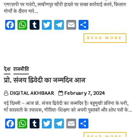
पहुंचे
एमएसपी पर गारंटी, लखीमपुर खीरी हादसे पर सख्त कार्रवाई करने, किसान
मोर्चों के दौरान मारे…
F
W
T
T
T
E
S
a
h
u
wi
el
m
h
किसान
READ MORE
ce
at
m
tt
e
ai
ar
आंदोल
पंजाब
b
s
bl
er
gr
l
e
के
o
A
r
a
किसानों
द्वारा
देश
राजनीति
o
p
m
दिल्ली
की
प्रो. संजय द्विवेदी का जन्मदिन आज
k
p
तरफ
कूच
DIGITAL AKHBAAR
February 7, 2024
किया
जाएगा
नई दिल्ली – आज प्रो. संजय द्विवेदी का जन्मदिन है। बहुमुखी प्रतिभा के धनी,
माँ सरस्वती के उपासक, मीडिया-शिक्षण को अपनी पुस्तकों और शोध पत्रों के…
F
W
T
T
T
E
S
a
h
u
wi
el
m
h
प्रो.
READ MORE