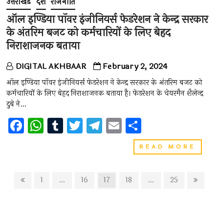
उत्तराखंड
देश
राजनीति
o
p
m
एक
लालकृष
ऑल इण्डिया पॉवर इंजीनियर्स फेडरेशन ने केन्द्र सरकार
k
p
आडवाण
के अंतरिम बजट को कर्मचारियों के लिए बेहद
को
भारत
निराशाजनक बताया
रत्न
देने
DIGITAL AKHBAAR
February 2, 2024
का
एलान
ऑल इण्डिया पॉवर इंजीनियर्स फेडरेशन ने केन्द्र सरकार के अंतरिम बजट को
किया
गया
कर्मचारियों के लिए बेहद निराशाजनक बताया है। फेडरेशन के चेयरमैन शैलेन्द्र
है।
दुबे ने…
F
W
T
T
T
E
S
a
h
u
wi
el
m
h
ऑल
READ MORE
ce
at
m
tt
e
ai
ar
इण्डिया
पॉवर
b
s
bl
er
gr
l
e
इंजीनिय
Posts
Previous
Page
Page
Page
Page
Page
Next
1
…
16
17
18
…
25
o
A
r
a
फेडरे
page
page
pagination
ने
o
p
m
केन्द्र
सरका
के