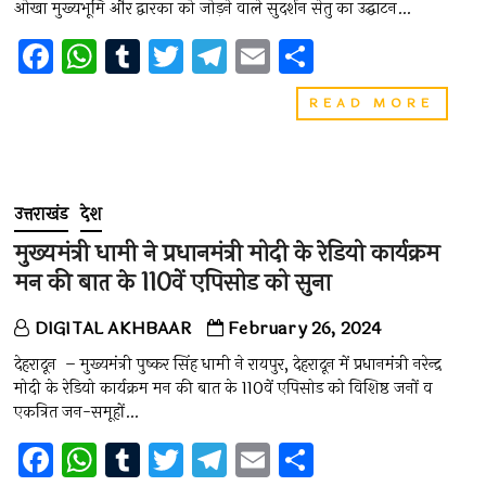
ओखा मुख्यभूमि और द्वारका को जोड़ने वाले सुदर्शन सेतु का उद्घाटन…
जताते
हुए
F
W
T
T
T
E
S
कड़ी
a
h
u
wi
el
m
h
फटका
लगाई
पीएम
READ MORE
ce
at
m
tt
e
ai
ar
मोदी
ने
b
s
bl
er
gr
l
e
किया
o
A
r
a
भारत
के
उत्तराखंड
देश
o
p
m
सबसे
लंबे
मुख्यमंत्री धामी ने प्रधानमंत्री मोदी के रेडियो कार्यक्रम
k
p
केबल
मन की बात के 110वें एपिसोड को सुना
पुल
का
उद्घाटन
DIGITAL AKHBAAR
February 26, 2024
देहरादून – मुख्यमंत्री पुष्कर सिंह धामी ने रायपुर, देहरादून में प्रधानमंत्री नरेन्द्र
मोदी के रेडियो कार्यक्रम मन की बात के 110वें एपिसोड को विशिष्ठ जनों व
एकत्रित जन-समूहों…
F
W
T
T
T
E
S