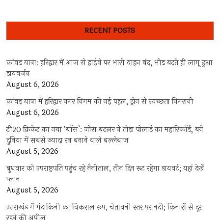
k
p
अंतरि
बजट
को
RECENT POSTS
कर्मचार
के
लिए
बेहद
कांवड़ यात्रा: हरिद्वार में आज से हाईवे पर भारी वाहन बंद, भीड़ बढ़ते ही लागू हुआ
निराश
डायवर्जन
बताया
August 6, 2026
कांवड़ यात्रा में हरिद्वार नगर निगम की नई पहल, ड्रोन से स्वच्छता निगरानी
August 6, 2026
टी20 क्रिकेट का नया ‘बॉस’: जोस बटलर ने तोड़ा पोलार्ड का महारिकॉर्ड, बने
दुनिया में सबसे ज्यादा रन बनाने वाले बल्लेबाज
August 5, 2026
बुधवार को उपराष्ट्रपति पहुंच रहे नैनीताल, तीन दिन रूट रहेगा डायवर्ट; यहां देखें
प्‍लान
August 5, 2026
उत्तराखंड में मंदाकिनी का विकराल रूप, चेतावनी स्तर पर नदी; किनारों से दूर
रहने की अपील