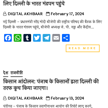
लिए दिल्ली के भारत मंडपम पहुंचे
परिषद
(डीएस
ने
DIGITAL AKHBAAR
February 17, 2024
इन
खरीद
नई दिल्ली – प्रधानमंत्री नरेंद्र मोदी बीजेपी की राष्ट्रीय परिषद की बैठक के लिए
प्रस्तावों
दिल्ली के भारत मंडपम पहुंचे, बीजेपी अध्यक्ष जे. पी. नड्डा और केंद्रीय…
को
मंजूरी
F
W
T
T
T
E
S
दी
a
h
u
wi
el
m
h
प्रधानमंत
READ MORE
ce
at
m
tt
e
ai
ar
मोदी
बीजेपी
b
s
bl
er
gr
l
e
की
o
A
r
a
राष्ट्रीय
परिषद
देश
राजनीति
o
p
m
की
बैठक
किसान आंदोलन: पंजाब के किसानों द्वारा दिल्ली की
k
p
के
तरफ कूच किया जाएगा।
लिए
दिल्ली
के
DIGITAL AKHBAAR
February 13, 2024
भारत
मंडपम
चंडीगढ़ – पंजाब के किसान स्वामीनाथन आयोग की रिपोर्ट लागू करगे,