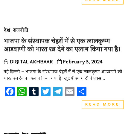
ce
at
m
tt
e
ai
ar
संजय
द्विवेदी
b
s
bl
er
gr
l
e
का
o
A
r
a
जन्मदि
आज
देश
राजनीति
o
p
m
भाजपा के संस्थापक चेहरों में से एक लालकृष्ण
k
p
आडवाणी को भारत रत्न देने का एलान किया गया है।
DIGITAL AKHBAAR
February 3, 2024
नई दिल्ली – भाजपा के संस्थापक चेहरों में से एक लालकृष्ण आडवाणी को
भारत रत्न देने का एलान किया गया है। खुद पीएम मोदी ने एक्स…
F
W
T
T
T
E
S
a
h
u
wi
el
m
h
भाजपा
READ MORE
ce
at
m
tt
e
ai
ar
के
संस्था
b
s
bl
er
gr
l
e
चेहरों
o
A
r
a
में
से