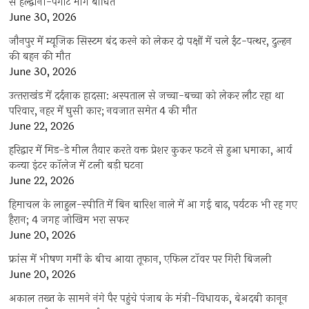
से हल्द्वानी-पंगोट मार्ग बाधित
June 30, 2026
जौनपुर में म्यूजिक सिस्टम बंद करने को लेकर दो पक्षों में चले ईंट-पत्थर, दुल्हन
की बहन की मौत
June 30, 2026
उत्‍तराखंड में दर्दनाक हादसा: अस्पताल से जच्चा-बच्चा को लेकर लौट रहा था
परिवार, नहर में घुसी कार; नवजात समेत 4 की मौत
June 22, 2026
हरिद्वार में मिड-डे मील तैयार करते वक्त प्रेशर कुकर फटने से हुआ धमाका, आर्य
कन्या इंटर कॉलेज में टली बड़ी घटना
June 22, 2026
हिमाचल के लाहुल-स्पीति में बिन बारिश नाले में आ गई बाढ़, पर्यटक भी रह गए
हैरान; 4 जगह जोखिम भरा सफर
June 20, 2026
फ्रांस में भीषण गर्मी के बीच आया तूफान, एफिल टॉवर पर गिरी बिजली
June 20, 2026
अकाल तख्त के सामने नंगे पैर पहुंचे पंजाब के मंत्री-विधायक, बेअदबी कानून