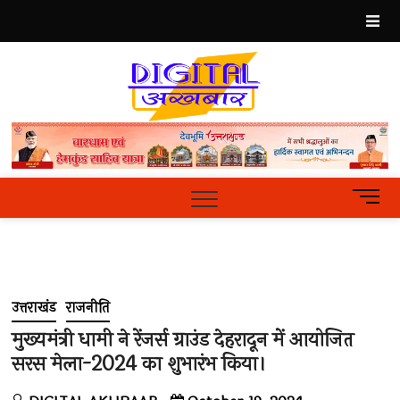
Skip
to
content
Best
Hindi
News
Portal
M
e
n
u
B
u
उत्तराखंड
राजनीति
t
t
मुख्यमंत्री धामी ने रेंजर्स ग्राउंड देहरादून में आयोजित
o
सरस मेला-2024 का शुभारंभ किया।
n