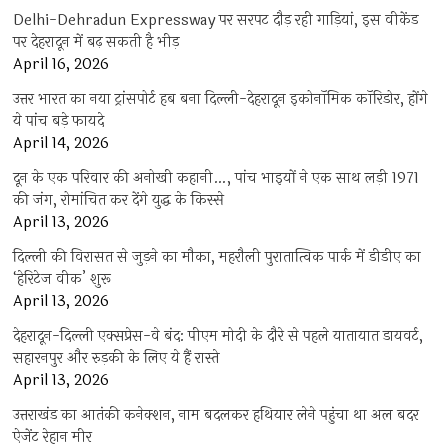
Delhi-Dehradun Expressway पर सरपट दौड़ रही गाड़ियां, इस वीकेंड
पर देहरादून में बढ़ सकती है भीड़
April 16, 2026
उत्तर भारत का नया ट्रांसपोर्ट हब बना दिल्ली-देहरादून इकोनॉमिक कॉरिडोर, होंगे
ये पांच बड़े फायदे
April 14, 2026
दून के एक परिवार की अनोखी कहानी…, पांच भाइयों ने एक साथ लड़ी 1971
की जंग, रोमांचित कर देंगे युद्ध के किस्से
April 13, 2026
दिल्ली की विरासत से जुड़ने का मौका, महरौली पुरातात्विक पार्क में डीडीए का
‘हेरिटेज वीक’ शुरू
April 13, 2026
देहरादून-दिल्ली एक्सप्रेस-वे बंद: पीएम मोदी के दौरे से पहले यातायात डायवर्ट,
सहारनपुर और रुड़की के लिए ये हैं रास्ते
April 13, 2026
उत्तराखंड का आतंकी कनेक्शन, नाम बदलकर हथियार लेने पहुंचा था अल बदर
ऐजेंट रेहान मीर