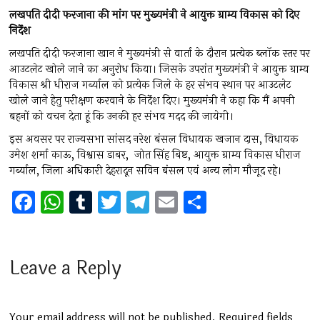
लखपति दीदी फरजाना की मांग पर मुख्यमंत्री ने आयुक्त ग्राम्य विकास को दिए
निर्देश
लखपति दीदी फरजाना खान ने मुख्यमंत्री से वार्ता के दौरान प्रत्येक ब्लॉक स्तर पर
आउटलेट खोले जाने का अनुरोध किया। जिसके उपरांत मुख्यमंत्री ने आयुक्त ग्राम्य
विकास श्री धीराज गर्ब्याल को प्रत्येक जिले के हर संभव स्थान पर आउटलेट
खोले जाने हेतु परीक्षण करवाने के निर्देश दिए। मुख्यमंत्री ने कहा कि मैं अपनी
बहनों को वचन देता हूं कि उनकी हर संभव मदद की जायेगी।
इस अवसर पर राज्यसभा सांसद नरेश बंसल विधायक खजान दास, विधायक
उमेश शर्मा काऊ, विश्वास डाबर, जोत सिंह बिष्ट, आयुक्त ग्राम्य विकास धीराज
गर्ब्याल, जिला अधिकारी देहरादून सविन बंसल एवं अन्य लोग मौजूद रहे।
F
W
T
T
T
E
S
a
h
u
wi
el
m
h
ce
at
m
tt
e
ai
ar
b
s
bl
er
gr
l
e
Leave a Reply
o
A
r
a
o
p
m
Your email address will not be published.
Required fields