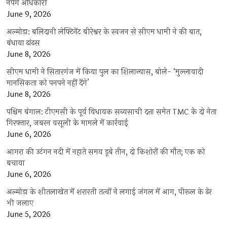
नपेंगे अधिकारी
June 9, 2026
अल्मोड़ा: बलिदानी लेफ्टिनेंट बीरेश्वर के स्वजन से सीएम धामी ने की बात,
बंधाया ढांढस
June 8, 2026
सीएम धामी ने सितारगंज में किया पुल का शिलान्यास, बोले- ‘मुल्लावादी
मानसिकता को पनपने नहीं देंगे’
June 8, 2026
पश्चिम बंगाल: टीएमसी के पूर्व विधायक सब्यसाची दत्ता समेत TMC के दो नेता
गिरफ्तार, जबरन वसूली के मामले में कार्रवाई
June 6, 2026
आगरा की उटंगन नदी में नहाते समय डूबे तीन, दो किशोरों की मौत; एक को
बचाया
June 6, 2026
अल्मोड़ा के शीतलाखेत में शरारती तत्वों ने लगाई जंगल में आग, पीरूल के ढेर
भी जलाए
June 5, 2026