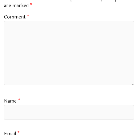
k
p
are marked
*
Comment
*
Name
*
Email
*