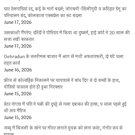
चार रेलगाड़ियां रद, कई के मार्ग बदले; जोगबनी-सिलीगुड़ी व कटिहार डेमू का
परिचालन बंद, कोलकाता एक्सप्रेस का रूट बदला
June 17, 2026
उत्तरकाशी गैंगरेप: दरिंदों ने पीरियड में किया था दुष्कर्म, हाई कोर्ट ने 20 साल की
सजा रखी बरकरार
June 17, 2026
Dehradun के सरनीमल बाजार में आग से मची अफरातफरी, दो घंटे चला
राहत कार्य
June 16, 2026
फ्रीज से कोल्डड्रिंक निकालने पर चायवाले ने बांध दिए थे दो बच्चों के हाथ,
वीडियो वायरल होते ही हुआ गिरफ्तार
June 15, 2026
ग्रेटर नोएडा में पति ने पत्नी की दुपट्टे से गला दबाकर की हत्या, 9 साल पहले हुई
थी लव मैरिज
June 15, 2026
जम्मू में बिजली के खंभे पर मीटर लगाते युवक को लगा करंट, गंभीर रूप से
घायल