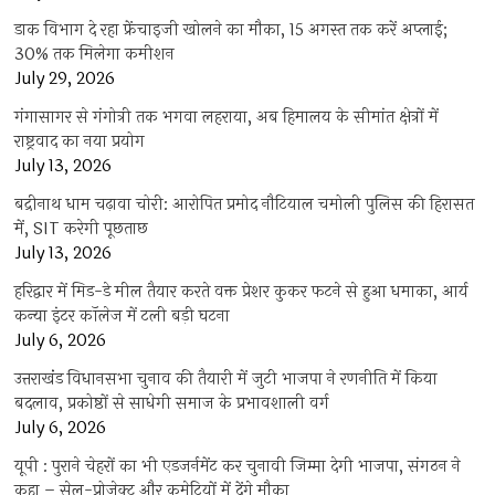
डाक विभाग दे रहा फ्रेंचाइजी खोलने का मौका, 15 अगस्त तक करें अप्लाई;
30% तक मिलेगा कमीशन
July 29, 2026
गंगासागर से गंगोत्री तक भगवा लहराया, अब हिमालय के सीमांत क्षेत्रों में
राष्ट्रवाद का नया प्रयोग
July 13, 2026
बद्रीनाथ धाम चढ़ावा चोरी: आरोपित प्रमोद नौटियाल चमोली पुलिस की हिरासत
में, SIT करेगी पूछताछ
July 13, 2026
हरिद्वार में मिड-डे मील तैयार करते वक्त प्रेशर कुकर फटने से हुआ धमाका, आर्य
कन्या इंटर कॉलेज में टली बड़ी घटना
July 6, 2026
उत्तराखंंड विधानसभा चुनाव की तैयारी में जुटी भाजपा ने रणनीति में किया
बदलाव, प्रकोष्ठों से साधेगी समाज के प्रभावशाली वर्ग
July 6, 2026
यूपी : पुराने चेहरों का भी एडजर्नमेंट कर चुनावी जिम्मा देगी भाजपा, संगठन ने
कहा – सेल-प्रोजेक्ट और कमेटियों में देंगे मौका