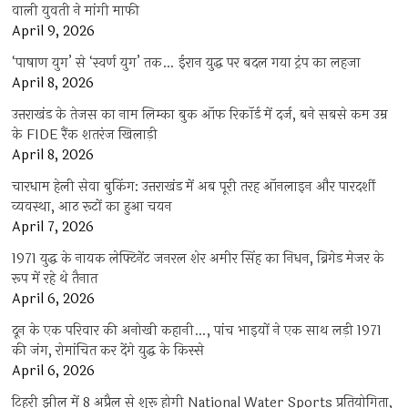
वाली युवती ने मांगी माफी
April 9, 2026
‘पाषाण युग’ से ‘स्वर्ण युग’ तक… ईरान युद्ध पर बदल गया ट्रंप का लहजा
April 8, 2026
उत्तराखंड के तेजस का नाम लिम्का बुक ऑफ रिकॉर्ड में दर्ज, बने सबसे कम उम्र
के FIDE रैंक शतरंज खिलाड़ी
April 8, 2026
चारधाम हेली सेवा बुकिंग: उत्तराखंड में अब पूरी तरह ऑनलाइन और पारदर्शी
व्यवस्था, आठ रूटों का हुआ चयन
April 7, 2026
1971 युद्ध के नायक लेफ्टिनेंट जनरल शेर अमीर सिंह का निधन, ब्रिगेड मेजर के
रूप में रहे थे तैनात
April 6, 2026
दून के एक परिवार की अनोखी कहानी…, पांच भाइयों ने एक साथ लड़ी 1971
की जंग, रोमांचित कर देंगे युद्ध के किस्से
April 6, 2026
टिहरी झील में 8 अप्रैल से शुरू होगी National Water Sports प्रतियोगिता,