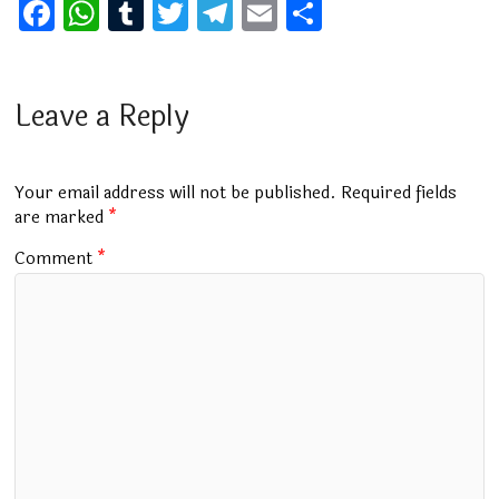
F
W
T
T
T
E
S
a
h
u
wi
el
m
h
ce
at
m
tt
e
ai
ar
b
s
bl
er
gr
l
e
Leave a Reply
o
A
r
a
o
p
m
Your email address will not be published.
Required fields
k
p
are marked
*
Comment
*