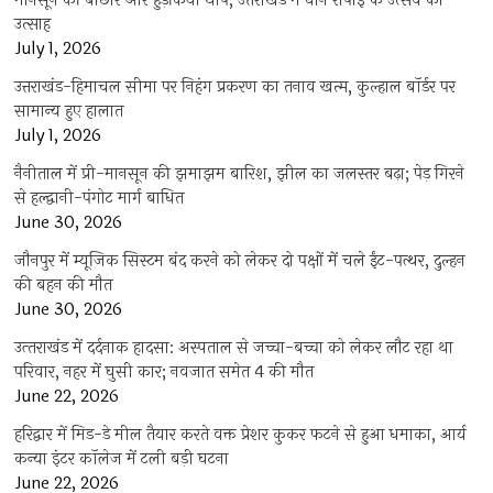
मानसून की बौछार और हुड़किया थाप, उत्तराखंड में धान रोपाई के उत्सव का
उत्साह
July 1, 2026
उत्तराखंड-हिमाचल सीमा पर निहंग प्रकरण का तनाव खत्म, कुल्हाल बॉर्डर पर
सामान्य हुए हालात
July 1, 2026
नैनीताल में प्री-मानसून की झमाझम बारिश, झील का जलस्तर बढ़ा; पेड़ गिरने
से हल्द्वानी-पंगोट मार्ग बाधित
June 30, 2026
जौनपुर में म्यूजिक सिस्टम बंद करने को लेकर दो पक्षों में चले ईंट-पत्थर, दुल्हन
की बहन की मौत
June 30, 2026
उत्‍तराखंड में दर्दनाक हादसा: अस्पताल से जच्चा-बच्चा को लेकर लौट रहा था
परिवार, नहर में घुसी कार; नवजात समेत 4 की मौत
June 22, 2026
हरिद्वार में मिड-डे मील तैयार करते वक्त प्रेशर कुकर फटने से हुआ धमाका, आर्य
कन्या इंटर कॉलेज में टली बड़ी घटना
June 22, 2026