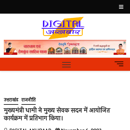
Skip
to
content
Best
Hindi
News
Portal
M
e
n
u
B
u
उत्तराखंड
राजनीति
t
t
मुख्यमंत्री धामी ने मुख्य सेवक सदन में आयोजित
o
कार्यक्रम में प्रतिभाग किया।
n