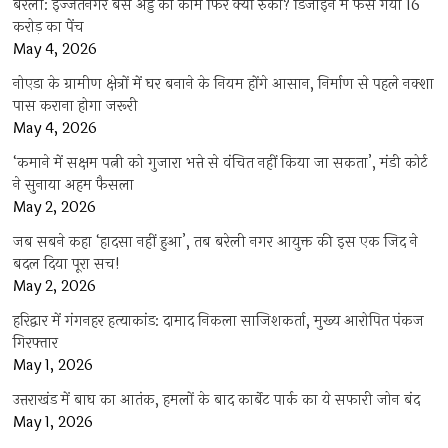
बरेली: इज्जतनगर बस अड्डे का काम फिर क्यों रुका? डिजाइन में फंस गया 16
करोड़ का पेंच
May 4, 2026
नोएडा के ग्रामीण क्षेत्रों में घर बनाने के नियम होंगे आसान, निर्माण से पहले नक्शा
पास कराना होगा जरूरी
May 4, 2026
‘कमाने में सक्षम पत्नी को गुजारा भत्ते से वंचित नहीं किया जा सकता’, मंडी कोर्ट
ने सुनाया अहम फैसला
May 2, 2026
जब सबने कहा ‘हादसा नहीं हुआ’, तब बरेली नगर आयुक्त की इस एक जिद ने
बदल दिया पूरा सच!
May 2, 2026
हरिद्वार में गंगनहर हत्याकांड: दामाद निकला साजिशकर्ता, मुख्य आरोपित पंकज
गिरफ्तार
May 1, 2026
उत्तराखंड में बाघ का आतंक, हमलों के बाद कार्बेट पार्क का ये सफारी जोन बंद
May 1, 2026