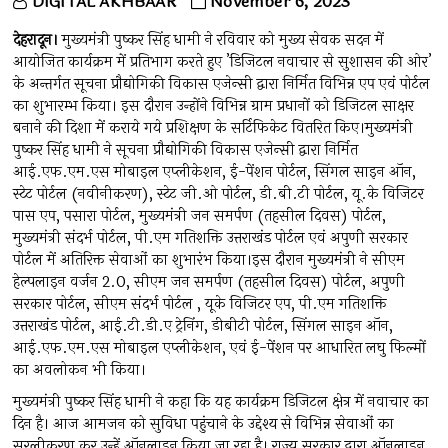
DIGITAL AKHBAAR
November 6, 2023
देहरादून।
मुख्यमंत्री पुष्कर सिंह धामी ने रविवार को मुख्य सेवक सदन में
आयोजित कार्यक्रम में प्रतिभाग करते हुए ’डिजिटल नवाचार से सुशासन की ओर’
के अन्तर्गत सूचना प्रौद्योगिकी विकास एजेन्सी द्वारा निर्मित विभिन्न एप एवं पोर्टल
का शुभारम्भ किया। इस दौरान उन्होंने विभिन्न ग्राम प्रधानों को डिजिटल साक्षर
बनाने की दिशा में कराये गये प्रशिक्षण के सर्टिफिकेट वितरित किए।मुख्यमंत्री
पुष्कर सिंह धामी ने सूचना प्रौद्योगिकी विकास एजेन्सी द्वारा निर्मित
आई.एफ.एम.एस मोबाइल एप्लीकेशन, ई-पेंशन पोर्टल, सिंगल साइन ऑन,
स्टेट पोर्टल (नवीनीकरण), स्टेट जी.ओ पोर्टल, डी.बी.टी पोर्टल, यू.के विजिटर
पास एप, पसारा पोर्टल, मुख्यमंत्री जन समर्पण (तहसील दिवस) पोर्टल,
मुख्यमंत्री संदर्भ पोर्टल, पी.एम गतिशक्ति उत्तराखंड पोर्टल एवं अपुणी सरकार
पोर्टल में अतिरिक्त सेवाओं का शुभारंभ किया।इस दौरान मुख्यमंत्री ने सीएम
हेल्पलाइन वर्जन 2.0, सीएम जन समर्पण (तहसील दिवस) पोर्टल, अपुणी
सरकार पोर्टल, सीएम संदर्भ पोर्टल , यूके विजिटर एप, पी.एम गतिशक्ति
उत्तराखंड पोर्टल, आई.टी.डी.ए ट्रेनिंग, डीबीटी पोर्टल, सिंगल साइन ऑन,
आई.एफ.एम.एस मोबाइल एप्लीकेशन, एवं ई-पेंशन पर आधारित लघु फिल्मों
का अवलोकन भी किया।
मुख्यमंत्री पुष्कर सिंह धामी ने कहा कि यह कार्यक्रम डिजिटल क्षेत्र में नवाचार का
दिन है। आज आमजन को सुविधा पहुंचाने के उद्देश्य से विभिन्न सेवाओं का
सरलीकरण कर उन्हें ऑनलाइन किया जा रहा है। राज्य सरकार द्वारा ऑनलाइन