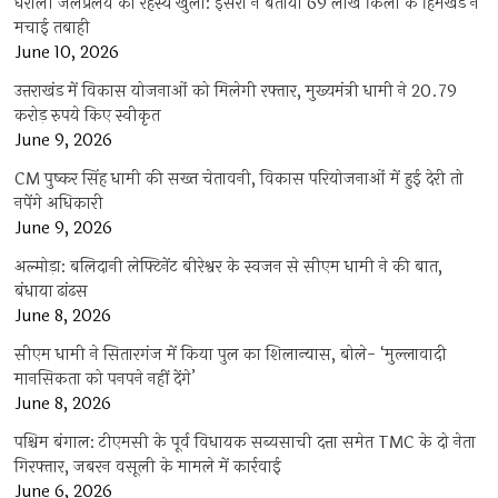
धराली जलप्रलय का रहस्य खुला: इसरो ने बताया 69 लाख किलो के हिमखंड ने
मचाई तबाही
June 10, 2026
उत्तराखंड में विकास योजनाओं को मिलेगी रफ्तार, मुख्यमंत्री धामी ने 20.79
करोड़ रुपये किए स्वीकृत
June 9, 2026
CM पुष्कर सिंह धामी की सख्त चेतावनी, विकास परियोजनाओं में हुई देरी तो
नपेंगे अधिकारी
June 9, 2026
अल्मोड़ा: बलिदानी लेफ्टिनेंट बीरेश्वर के स्वजन से सीएम धामी ने की बात,
बंधाया ढांढस
June 8, 2026
सीएम धामी ने सितारगंज में किया पुल का शिलान्यास, बोले- ‘मुल्लावादी
मानसिकता को पनपने नहीं देंगे’
June 8, 2026
पश्चिम बंगाल: टीएमसी के पूर्व विधायक सब्यसाची दत्ता समेत TMC के दो नेता
गिरफ्तार, जबरन वसूली के मामले में कार्रवाई
June 6, 2026