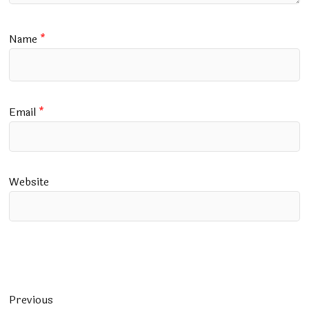
Name
*
Email
*
Website
Post
Previous
Previous