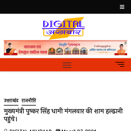
Skip
to
content
Best
Hindi
News
Portal
M
e
n
u
B
u
उत्तराखंड
राजनीति
t
t
मुख्यमंत्री पुष्कर सिंह धामी मंगलवार की शाम हल्द्वानी
o
पहुंचे।
n