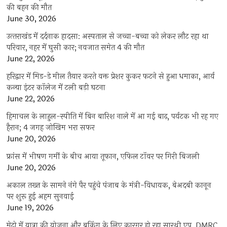
की बहन की मौत
June 30, 2026
उत्‍तराखंड में दर्दनाक हादसा: अस्पताल से जच्चा-बच्चा को लेकर लौट रहा था
परिवार, नहर में घुसी कार; नवजात समेत 4 की मौत
June 22, 2026
हरिद्वार में मिड-डे मील तैयार करते वक्त प्रेशर कुकर फटने से हुआ धमाका, आर्य
कन्या इंटर कॉलेज में टली बड़ी घटना
June 22, 2026
हिमाचल के लाहुल-स्पीति में बिन बारिश नाले में आ गई बाढ़, पर्यटक भी रह गए
हैरान; 4 जगह जोखिम भरा सफर
June 20, 2026
फ्रांस में भीषण गर्मी के बीच आया तूफान, एफिल टॉवर पर गिरी बिजली
June 20, 2026
अकाल तख्त के सामने नंगे पैर पहुंचे पंजाब के मंत्री-विधायक, बेअदबी कानून
पर शुरू हुई अहम सुनवाई
June 19, 2026
मेट्रो में यात्रा की योजना और बुकिंग के लिए कारगर हो रहा सारथी एप, DMRC