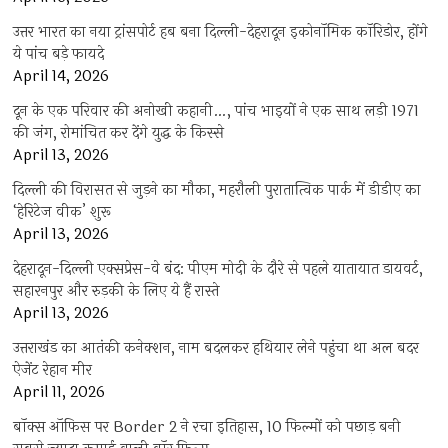
उत्तर भारत का नया ट्रांसपोर्ट हब बना दिल्ली-देहरादून इकोनॉमिक कॉरिडोर, होंगे
ये पांच बड़े फायदे
April 14, 2026
दून के एक परिवार की अनोखी कहानी…, पांच भाइयों ने एक साथ लड़ी 1971
की जंग, रोमांचित कर देंगे युद्ध के किस्से
April 13, 2026
दिल्ली की विरासत से जुड़ने का मौका, महरौली पुरातात्विक पार्क में डीडीए का
‘हेरिटेज वीक’ शुरू
April 13, 2026
देहरादून-दिल्ली एक्सप्रेस-वे बंद: पीएम मोदी के दौरे से पहले यातायात डायवर्ट,
सहारनपुर और रुड़की के लिए ये हैं रास्ते
April 13, 2026
उत्तराखंड का आतंकी कनेक्शन, नाम बदलकर हथियार लेने पहुंचा था अल बदर
ऐजेंट रेहान मीर
April 11, 2026
बॉक्स ऑफिस पर Border 2 ने रचा इतिहास, 10 फिल्मों को पछाड़ बनी