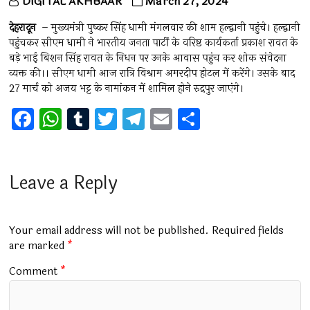
DIGITAL AKHBAAR
March 27, 2024
देहरादून
– मुख्यमंत्री पुष्कर सिंह धामी मंगलवार की शाम हल्द्वानी पहुंचे। हल्द्वानी
पहुंचकर सीएम धामी ने भारतीय जनता पार्टी के वरिष्ठ कार्यकर्ता प्रकाश रावत के
बड़े भाई बिशन सिंह रावत के निधन पर उनके आवास पहुंच कर शोक संवेदना
व्यक्त की।। सीएम धामी आज रात्रि विश्राम अमरदीप होटल में करेंगे। उसके बाद
27 मार्च को अजय भट्ट के नामांकन में शामिल होने रुद्रपुर जाएंगे।
F
W
T
T
T
E
S
a
h
u
wi
el
m
h
ce
at
m
tt
e
ai
ar
b
s
bl
er
gr
l
e
Leave a Reply
o
A
r
a
o
p
m
Your email address will not be published.
Required fields
k
p
are marked
*
Comment
*