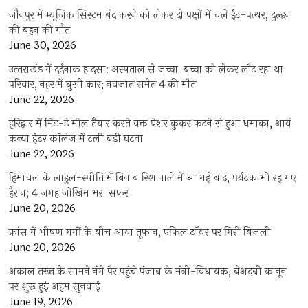
जौनपुर में म्यूजिक सिस्टम बंद करने को लेकर दो पक्षों में चले ईंट-पत्थर, दुल्हन
की बहन की मौत
June 30, 2026
उत्‍तराखंड में दर्दनाक हादसा: अस्पताल से जच्चा-बच्चा को लेकर लौट रहा था
परिवार, नहर में घुसी कार; नवजात समेत 4 की मौत
June 22, 2026
हरिद्वार में मिड-डे मील तैयार करते वक्त प्रेशर कुकर फटने से हुआ धमाका, आर्य
कन्या इंटर कॉलेज में टली बड़ी घटना
June 22, 2026
हिमाचल के लाहुल-स्पीति में बिन बारिश नाले में आ गई बाढ़, पर्यटक भी रह गए
हैरान; 4 जगह जोखिम भरा सफर
June 20, 2026
फ्रांस में भीषण गर्मी के बीच आया तूफान, एफिल टॉवर पर गिरी बिजली
June 20, 2026
अकाल तख्त के सामने नंगे पैर पहुंचे पंजाब के मंत्री-विधायक, बेअदबी कानून
पर शुरू हुई अहम सुनवाई
June 19, 2026