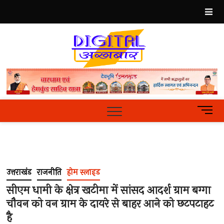
Skip
to
content
Best
Hindi
News
Portal
M
e
n
u
B
u
उत्तराखंड
राजनीति
होम स्लाइड
t
t
सीएम धामी के क्षेत्र खटीमा में सांसद आदर्श ग्राम बग्गा
o
चौवन को वन ग्राम के दायरे से बाहर आने को छटपटाहट
n
है