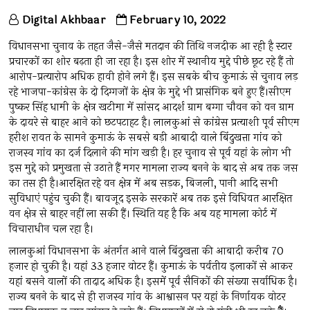
Digital Akhbaar
February 10, 2022
विधानसभा चुनाव के तहत जैसे-जैसे मतदान की तिथि नजदीक आ रही है स्टार
प्रचारकों का शोर बढ़ता ही जा रहा है। इस शोर में स्थानीय मुद्दे पीछे छूट रहे हैं तो
आरोप-प्रत्यारोप अधिक हावी होने लगे हैं। इस सबके बीच कुमाऊं से चुनाव लड़
रहे भाजपा-कांग्रेस के दो दिग्गजों के क्षेत्र के मुद्दे भी प्रासंगिक बने हुए हैं।सीएम
पुष्कर सिंह धामी के क्षेत्र खटीमा में सांसद आदर्श ग्राम बग्गा चौवन को वन ग्राम
के दायरे से बाहर आने को छटपटाहट है। लालकुआं से कांग्रेस प्रत्याशी पूर्व सीएम
हरीश रावत के सामने कुमाऊं के सबसे बड़ी आबादी वाले बिंदुखत्ता गांव को
राजस्व गांव का दर्ज दिलाने की मांग खड़ी है। हर चुनाव से पूर्व यहां के लोग भी
इस मुद्दे को प्रमुखता से उठाते हैं मगर मामला राज्य बनने के बाद से अब तक जस
का तस ही है।आरक्षित रहे वन क्षेत्र में अब सड़क, बिजली, पानी आदि सभी
सुविधाएं पहुंच चुकी हैं। बावजूद इसके सरकारें अब तक इसे विधिवत आरक्षित
वन क्षेत्र से बाहर नहीं ला सकी हैं। स्थिति यह है कि अब यह मामला कोर्ट में
विचाराधीन चल रहा है।
लालकुआं विधानसभा के अंतर्गत आने वाले बिंदुखत्ता की आबादी करीब 70
हजार हो चुकी है। यहां 33 हजार वोटर हैं। कुमाऊं के पर्वतीय इलाकों से आकर
यहां बसने वालों की तादाद अधिक है। इसमें पूर्व सैनिकों की संख्या सर्वाधिक है।
राज्य बनने के बाद से ही राजस्व गांव के आश्वासन पर यहां के निर्णायक वोटर