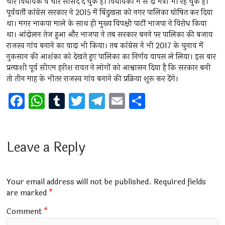
चार विधायक व चार सांसद दे चुके हैं। विधायकों में से दो मंत्री भी रह चुके हैैं।
पूर्ववर्ती कांग्रेस सरकार ने 2015 में बिंदुखत्ता को नगर पालिका घोषित कर दिया
था। मगर भाकपा माले के साथ ही मुख्य विपक्षी पार्टी भाजपा ने विरोध किया
था। आंदोलन तेज हुआ और भाजपा ने तब सरकार बनने पर पालिका की बजाय
राजस्व गांव बनाने का वादा भी किया। तब कांग्रेस ने भी 2017 के चुनाव में
नुकसान की आशंका को देखते हुए पालिका का निर्णय वापस ले लिया। इस बार
प्रत्याशी पूर्व सीएम हरीश रावत ने लोगों को आश्वासन दिया है कि सरकार बनी
तो तीन माह के भीतर राजस्व गांव बनाने की प्रक्रिया शुरू कर देंगे।
F
W
T
T
T
E
S
a
h
u
wi
el
m
h
ce
at
m
tt
e
ai
ar
b
s
bl
er
gr
l
e
Leave a Reply
o
A
r
a
o
p
m
Your email address will not be published.
Required fields
k
p
are marked
*
Comment
*