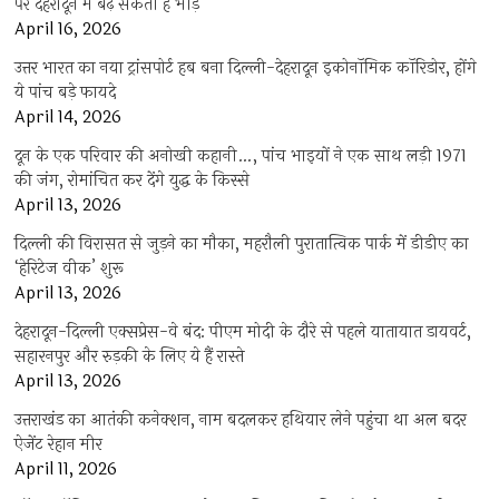
पर देहरादून में बढ़ सकती है भीड़
April 16, 2026
उत्तर भारत का नया ट्रांसपोर्ट हब बना दिल्ली-देहरादून इकोनॉमिक कॉरिडोर, होंगे
ये पांच बड़े फायदे
April 14, 2026
दून के एक परिवार की अनोखी कहानी…, पांच भाइयों ने एक साथ लड़ी 1971
की जंग, रोमांचित कर देंगे युद्ध के किस्से
April 13, 2026
दिल्ली की विरासत से जुड़ने का मौका, महरौली पुरातात्विक पार्क में डीडीए का
‘हेरिटेज वीक’ शुरू
April 13, 2026
देहरादून-दिल्ली एक्सप्रेस-वे बंद: पीएम मोदी के दौरे से पहले यातायात डायवर्ट,
सहारनपुर और रुड़की के लिए ये हैं रास्ते
April 13, 2026
उत्तराखंड का आतंकी कनेक्शन, नाम बदलकर हथियार लेने पहुंचा था अल बदर
ऐजेंट रेहान मीर
April 11, 2026