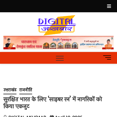
Skip
to
content
Best
Hindi
News
Portal
M
e
n
u
B
u
उत्तराखंड
राजनीति
t
t
सुरक्षित भारत के लिए ‘साइबर रन’ में नागरिकों को
o
किया एकजुट
n