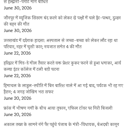
से हल्द्वानी-पंगोट मार्ग बाधित
June 30, 2026
जौनपुर में म्यूजिक सिस्टम बंद करने को लेकर दो पक्षों में चले ईंट-पत्थर, दुल्हन
की बहन की मौत
June 30, 2026
उत्‍तराखंड में दर्दनाक हादसा: अस्पताल से जच्चा-बच्चा को लेकर लौट रहा था
परिवार, नहर में घुसी कार; नवजात समेत 4 की मौत
June 22, 2026
हरिद्वार में मिड-डे मील तैयार करते वक्त प्रेशर कुकर फटने से हुआ धमाका, आर्य
कन्या इंटर कॉलेज में टली बड़ी घटना
June 22, 2026
हिमाचल के लाहुल-स्पीति में बिन बारिश नाले में आ गई बाढ़, पर्यटक भी रह गए
हैरान; 4 जगह जोखिम भरा सफर
June 20, 2026
फ्रांस में भीषण गर्मी के बीच आया तूफान, एफिल टॉवर पर गिरी बिजली
June 20, 2026
अकाल तख्त के सामने नंगे पैर पहुंचे पंजाब के मंत्री-विधायक, बेअदबी कानून