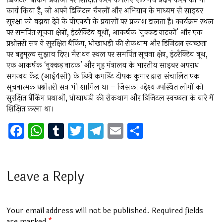
डिजिटल बैंकिंग प्रथाओं पर शिक्षित करने के लिए एक मंच प्रदान करने का भी
कार्य किया है, जो अपने डिजिटल चैनलों और अभियान के माध्यम से साइबर
सुरक्षा को बढ़ावा देने के पीएनबी के प्रयासों पर प्रकाश डालता है। कार्यक्रम स्थल
पर समर्पित सूचना क्षेत्रों, इंटरैक्टिव बूथों, आकर्षक ‘नुक्कड़ नाटकों’ और एक
प्रश्नोत्तरी सत्र ने सुरक्षित बैंकिंग, धोखाधड़ी की रोकथाम और डिजिटल स्वच्छता
पर बहुमूल्य सुझाव दिए। मैराथन स्थल पर समर्पित सूचना क्षेत्र, इंटरैक्टिव बूथ,
एक आकर्षक ‘नुक्कड़ नाटक’ और गृह मंत्रालय के भारतीय साइबर अपराध
समन्वय केंद्र (आई4सी) के डिप्टी कमांडेंट दीपक कुमार द्वारा संचालित एक
सूचनात्मक प्रश्नोत्तरी सत्र भी शामिल था – जिसका उद्देश्य उपस्थित लोगों को
सुरक्षित बैंकिंग प्रथाओं, धोखाधड़ी की रोकथाम और डिजिटल स्वच्छता के बारे में
शिक्षित करना था।
F
W
T
T
T
E
S
a
h
u
wi
el
m
h
ce
at
m
tt
e
ai
ar
b
s
bl
er
gr
l
e
Leave a Reply
o
A
r
a
o
p
m
Your email address will not be published.
Required fields
are marked
*