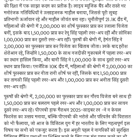
की दिशा में एक साझा कदम का प्रतीक है। लाइव म्यूजिक बैंड और रास्ते भर
मनोरंजक गतिविधियों ने उत्साहजनक माहौल बनाया, जिससे पूरी सुबह
प्रतिभागी ऊर्जावान रहे और माहौल जीवंत बना रहा। चुनौतीपूर्ण 21.1K दौड़ में,
महिलाओं की श्रेणी में 2,00,000 का शीर्ष पुरस्कार प्राप्त कर उजाला विजेता
बनीं, इसके बाद 1,50,000 प्राप्त कर रेनू सिंह पहली रनर-अप रहीं और सोनिका
1,00,000 प्राप्त कर दूसरी रनर-अप रहीं। पुरुषों की श्रेणी में, हेमंत सिंह ने
2,00,000 का पुरस्कार प्राप्त कर विजेता का खिताब जीता। उनके बाद हरीश
शेरोआन रहे, जिन्होंने ₹1,50,000 के साथ नजदीकी मुकाबले में पहला रनर-अप
का स्थान हासिल किया, और बानी सिंह ने ₹1,00,000 के साथ दूसरे रनर-अप
स्थान प्राप्त किया। एनर्जेटिक 10K दौड़ में, महिलाओं की श्रेणी में 2,00,000 का
शीर्ष पुरस्कार प्राप्त कर नीता रानी शीर्ष पर रहीं, जिसके बाद ₹1,50,000 प्राप्त
कर तामसी सिंह पहली रनर-अप और 1,00,000 प्राप्त कर अनीता सिंह दूसरी
रनर-अप रहीं।
पुरुषों की श्रेणी में, ₹2,00,000 का पुरस्कार प्राप्त कर गौरव विजेता बने साथ ही
₹1,50,000 प्राप्त कर बलराम पहले रनर-अप और 1,00,000 प्राप्त कर सावन
दूसरे रनर-अप रहे। पीएनबी हाफ मैराथन 2025-साइबर रन -ने न केवल
फिटनेस का उत्सव मनाया, बल्कि पीएनबी की भरोसे और परिवर्तन की विरासत
को भी फैलाया, जो आज के डिजिटल युग में हर भारतीय के लिए महत्वपूर्ण इस
विषय पर सभी को एकजुट करता है। इस अनूठी पहल ने नागरिकों को सुरक्षित