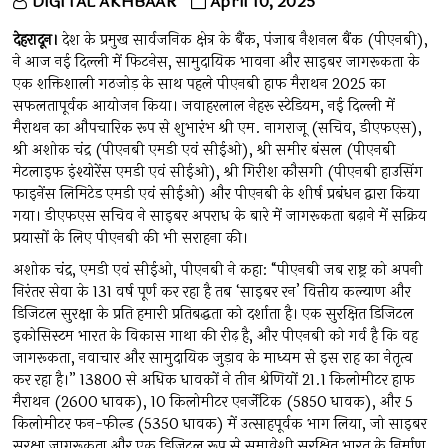
DIGITAL AKHBAAR
April 10, 2025
देहरादून।
देश के प्रमुख सार्वजनिक क्षेत्र के बैंक, पंजाब नैशनल बैंक (पीएनबी),
ने आज नई दिल्ली में फिटनेस, सामुदायिक भावना और साइबर जागरूकता के
एक शक्तिशाली गठजोड़ के साथ पहले पीएनबी हाफ मैराथन 2025 का
सफलतापूर्वक आयोजन किया। जवाहरलाल नेहरू स्टेडियम, नई दिल्ली में
मैराथन का औपचारिक रूप से शुभारंभ श्री एम. नागराजू (सचिव, डीएफएस),
श्री अशोक चंद्र (पीएनबी एमडी एवं सीईओ), श्री समीर बंसल (पीएनबी
मेटलाइफ इंश्योरेंस एमडी एवं सीईओ), श्री गिरीश कौसगी (पीएनबी हाउसिंग
फाइनेंस लिमिटेड एमडी एवं सीईओ) और पीएनबी के शीर्ष प्रबंधन द्वारा किया
गया। डीएफएस सचिव ने साइबर अपराध के बारे में जागरूकता बढ़ाने में सक्रिय
प्रयासों के लिए पीएनबी की भी सराहना की।
अशोक चंद्र, एमडी एवं सीईओ, पीएनबी ने कहा: “पीएनबी जब राष्ट्र को अपनी
निरंतर सेवा के 131 वर्ष पूर्ण कर रहा है तब ‘साइबर रन’ वित्तीय कल्याण और
डिजिटल सुरक्षा के प्रति हमारी प्रतिबद्धता को दर्शाता है। एक सुरक्षित डिजिटल
इकोसिस्टम भारत के विकास गाथा की रीढ़ है, और पीएनबी को गर्व है कि वह
जागरूकता, नवाचार और सामुदायिक जुड़ाव के माध्यम से इस राह का नेतृत्व
कर रहा है।” 13800 से अधिक धावकों ने तीन श्रेणियों 21.1 किलोमीटर हाफ
मैराथन (2600 धावक), 10 किलोमीटर एनर्जेटिक (5850 धावक), और 5
किलोमीटर फन-फील्ड (5350 धावक) में उत्साहपूर्वक भाग लिया, जो साइबर
सुरक्षा जागरूकता और एक डिजिटल रूप से समावेशी सुरक्षित भारत के निर्माण