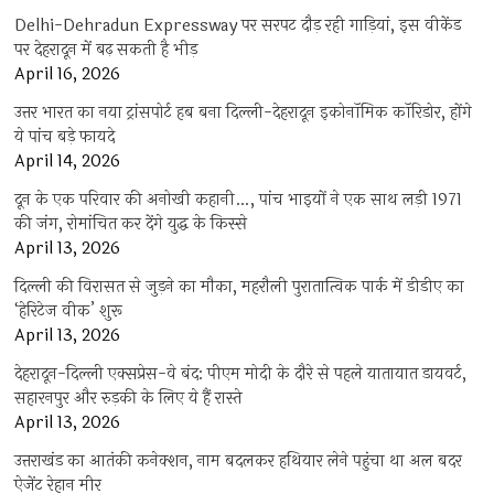
Delhi-Dehradun Expressway पर सरपट दौड़ रही गाड़ियां, इस वीकेंड
पर देहरादून में बढ़ सकती है भीड़
April 16, 2026
उत्तर भारत का नया ट्रांसपोर्ट हब बना दिल्ली-देहरादून इकोनॉमिक कॉरिडोर, होंगे
ये पांच बड़े फायदे
April 14, 2026
दून के एक परिवार की अनोखी कहानी…, पांच भाइयों ने एक साथ लड़ी 1971
की जंग, रोमांचित कर देंगे युद्ध के किस्से
April 13, 2026
दिल्ली की विरासत से जुड़ने का मौका, महरौली पुरातात्विक पार्क में डीडीए का
‘हेरिटेज वीक’ शुरू
April 13, 2026
देहरादून-दिल्ली एक्सप्रेस-वे बंद: पीएम मोदी के दौरे से पहले यातायात डायवर्ट,
सहारनपुर और रुड़की के लिए ये हैं रास्ते
April 13, 2026
उत्तराखंड का आतंकी कनेक्शन, नाम बदलकर हथियार लेने पहुंचा था अल बदर
ऐजेंट रेहान मीर