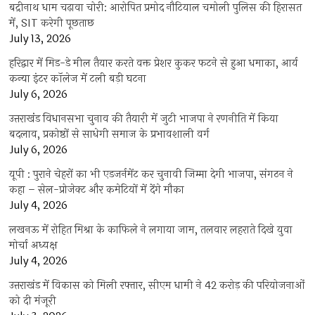
बद्रीनाथ धाम चढ़ावा चोरी: आरोपित प्रमोद नौटियाल चमोली पुलिस की हिरासत
में, SIT करेगी पूछताछ
July 13, 2026
हरिद्वार में मिड-डे मील तैयार करते वक्त प्रेशर कुकर फटने से हुआ धमाका, आर्य
कन्या इंटर कॉलेज में टली बड़ी घटना
July 6, 2026
उत्तराखंंड विधानसभा चुनाव की तैयारी में जुटी भाजपा ने रणनीति में किया
बदलाव, प्रकोष्ठों से साधेगी समाज के प्रभावशाली वर्ग
July 6, 2026
यूपी : पुराने चेहरों का भी एडजर्नमेंट कर चुनावी जिम्मा देगी भाजपा, संगठन ने
कहा – सेल-प्रोजेक्ट और कमेटियों में देंगे मौका
July 4, 2026
लखनऊ में रोहित मिश्रा के काफिले ने लगाया जाम, तलवार लहराते दिखे युवा
मोर्चा अध्यक्ष
July 4, 2026
उत्तराखंड में विकास को मिली रफ्तार, सीएम धामी ने 42 करोड़ की परियोजनाओं
को दी मंजूरी