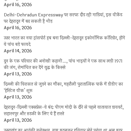
April 16, 2026
Delhi-Dehradun Expressway पर सरपट दौड़ रही गाड़ियां, इस वीकेंड
पर देहरादून में बढ़ सकती है भीड़
April 16, 2026
उत्तर भारत का नया ट्रांसपोर्ट हब बना दिल्ली-देहरादून इकोनॉमिक कॉरिडोर, होंगे
ये पांच बड़े फायदे
April 14, 2026
दून के एक परिवार की अनोखी कहानी…, पांच भाइयों ने एक साथ लड़ी 1971
की जंग, रोमांचित कर देंगे युद्ध के किस्से
April 13, 2026
दिल्ली की विरासत से जुड़ने का मौका, महरौली पुरातात्विक पार्क में डीडीए का
‘हेरिटेज वीक’ शुरू
April 13, 2026
देहरादून-दिल्ली एक्सप्रेस-वे बंद: पीएम मोदी के दौरे से पहले यातायात डायवर्ट,
सहारनपुर और रुड़की के लिए ये हैं रास्ते
April 13, 2026
उत्तराखंड का आतंकी कनेक्शन, नाम बदलकर हथियार लेने पहुंचा था अल बदर