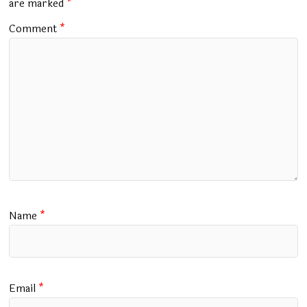
k
p
are marked
*
Comment
*
Name
*
Email
*