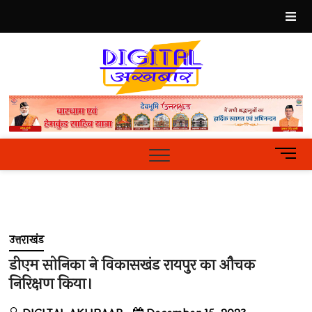
Skip
to
content
Best
Hindi
News
Portal
M
e
n
u
B
u
उत्तराखंड
t
t
डीएम सोनिका ने विकासखंड रायपुर का औचक
o
निरिक्षण किया।
n