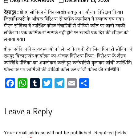
DIGITAL AKHBAAR
December 15, 2023
देहरादून :
डीएम सोनिका ने विकासखंड रायपुर का औचक निरिक्षण किया।
जिलाधिकारी के औचक निरिक्षण से ब्लॉक कार्यालय में हडकम्प मच गया।
डीएम सोनिका ने उपस्थित फील्ड र्मचारियों से वीडियो कॉल पर जानी उनकी
लोकेशन। एक कार्मिक से सम्पर्क नही होने पर उसकी एक दिन की सीएल को
लगाया गया।
डीएम सोनिका ने अव्यवस्थाओं को लेकर चेतावनी दी। जिलाधिकारी सोनिका ने
रायपुर विकासखंड कार्यालय का औचक निरीक्षण किया। निरीक्षण के दौरान
उपस्तिथि पंजिका का अवलोकन करते हुए कर्मचारियों बुलाकर जांची उपस्थिति।
फील्ड पर गए कार्मिकों की वीडियो कॉल कर जांची फील्ड की उपस्थिति।
F
W
T
T
T
E
S
a
h
u
wi
el
m
h
ce
at
m
tt
e
ai
ar
b
s
bl
er
gr
l
e
Leave a Reply
o
A
r
a
o
p
m
Your email address will not be published.
Required fields