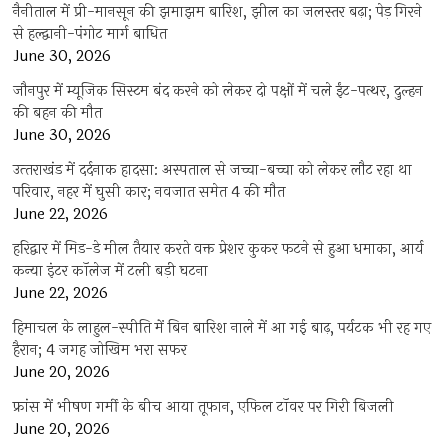
नैनीताल में प्री-मानसून की झमाझम बारिश, झील का जलस्तर बढ़ा; पेड़ गिरने
से हल्द्वानी-पंगोट मार्ग बाधित
June 30, 2026
जौनपुर में म्यूजिक सिस्टम बंद करने को लेकर दो पक्षों में चले ईंट-पत्थर, दुल्हन
की बहन की मौत
June 30, 2026
उत्‍तराखंड में दर्दनाक हादसा: अस्पताल से जच्चा-बच्चा को लेकर लौट रहा था
परिवार, नहर में घुसी कार; नवजात समेत 4 की मौत
June 22, 2026
हरिद्वार में मिड-डे मील तैयार करते वक्त प्रेशर कुकर फटने से हुआ धमाका, आर्य
कन्या इंटर कॉलेज में टली बड़ी घटना
June 22, 2026
हिमाचल के लाहुल-स्पीति में बिन बारिश नाले में आ गई बाढ़, पर्यटक भी रह गए
हैरान; 4 जगह जोखिम भरा सफर
June 20, 2026
फ्रांस में भीषण गर्मी के बीच आया तूफान, एफिल टॉवर पर गिरी बिजली
June 20, 2026