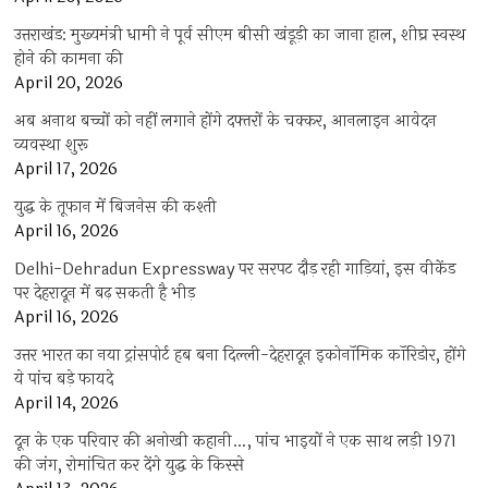
उत्तराखंड: मुख्यमंत्री धामी ने पूर्व सीएम बीसी खंडूड़ी का जाना हाल, शीघ्र स्वस्थ
होने की कामना की
April 20, 2026
अब अनाथ बच्चों को नहीं लगाने होंगे दफ्तरों के चक्कर, आनलाइन आवेदन
व्यवस्था शुरू
April 17, 2026
युद्ध के तूफान में बिजनेस की कश्ती
April 16, 2026
Delhi-Dehradun Expressway पर सरपट दौड़ रही गाड़ियां, इस वीकेंड
पर देहरादून में बढ़ सकती है भीड़
April 16, 2026
उत्तर भारत का नया ट्रांसपोर्ट हब बना दिल्ली-देहरादून इकोनॉमिक कॉरिडोर, होंगे
ये पांच बड़े फायदे
April 14, 2026
दून के एक परिवार की अनोखी कहानी…, पांच भाइयों ने एक साथ लड़ी 1971
की जंग, रोमांचित कर देंगे युद्ध के किस्से