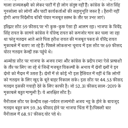
माला राज्यलक्ष्मी को लेकर पार्टी में ही लोग संतुष्ट नहीं हैं। कांग्रेस के जोत सिंह
गुनसोला को लोगों और पार्टी कार्यकर्ताओं की सहानुभूति जरूर है । हैरानी नहीं
होगी अगर निर्दलीय बॉबी पंवार मजबूत स्तम्भ के तौर पर उभर जाएं।
हरिद्वार सीट 59 फ़ीसद पर भी कुछ-कुछ ऐसा ही आलम रहा। भाजपा के त्रिवेंद्र
सिंह रावत के सामने कांग्रेस ने वीरेन्द्र रावत को कमजोर मान कर चला जा रहा
था परंतु मतदान आते आते पिता हरीश रावत की मजबूत पकड़ से वीरेंद्र रावत
मुकाबले में बताए जा रहे हैं। पिछले लोकसभा चुनाव में इस सीट पर 69 फ़ीसद
वोटर मतदान केन्द्रों तक पहुंचे थे।
अल्मोड़ा सीट पर भाजपा के अजय टम्टा और कांग्रेस के प्रदीप टम्टा ऐसे प्रत्याशी
के तौर पर लिए जा रहे थे जिन्हें मजबूत विकल्पों के अभाव में दोनों दलों ने इन
दोनो को मैदान में उतारा है। दोनों में से कोई भी इस हैसियत में नहीं थे कि लोगों
को मतदान के लिए खुद के बूते बाहर निकाल सके। इस सीट पर 44.53 फ़ीसद
मतदान इसकी गवाही देने के लिए काफी है। जो 52.31 फ़ीसद साल-2019 के
मुकाबले बहुत मामूली है। ये आरक्षित सीट है।
नैनीताल सीट पर केन्द्रीय रक्षा-पर्यटन राज्यमंत्री अजय भट्ट के होने के बावजूद
मतदान बहुत कम 59.36 फ़ीसद होने पर भाजपा चिंता में है।पिछली बार
नैनीताल में 68.97 फ़ीसद वोट पड़े थे।