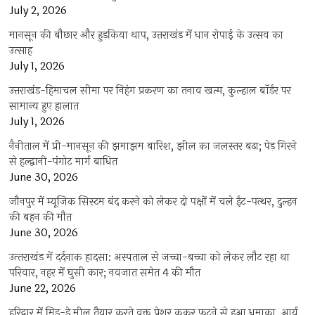
July 2, 2026
मानसून की बौछार और हुड़किया थाप, उत्तराखंड में धान रोपाई के उत्सव का
उत्साह
July 1, 2026
उत्तराखंड-हिमाचल सीमा पर निहंग प्रकरण का तनाव खत्म, कुल्हाल बॉर्डर पर
सामान्य हुए हालात
July 1, 2026
नैनीताल में प्री-मानसून की झमाझम बारिश, झील का जलस्तर बढ़ा; पेड़ गिरने
से हल्द्वानी-पंगोट मार्ग बाधित
June 30, 2026
जौनपुर में म्यूजिक सिस्टम बंद करने को लेकर दो पक्षों में चले ईंट-पत्थर, दुल्हन
की बहन की मौत
June 30, 2026
उत्‍तराखंड में दर्दनाक हादसा: अस्पताल से जच्चा-बच्चा को लेकर लौट रहा था
परिवार, नहर में घुसी कार; नवजात समेत 4 की मौत
June 22, 2026
हरिद्वार में मिड-डे मील तैयार करते वक्त प्रेशर कुकर फटने से हुआ धमाका, आर्य