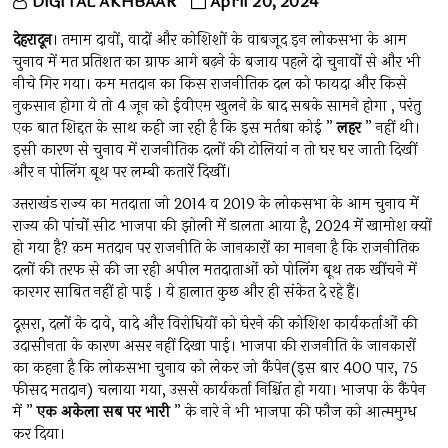
DIGITAL AKHBAAR
April 20, 2024
देहरादून
। तमाम दावों, वादों और कोशिशों के वाबजूद इन लोकसभा के आम
चुनाव में मत प्रतिशत का ग्राफ आगे बढ़ने के बजाय पहले दो चुनावों से और भी
नीचे गिर गया। कम मतदान का किस राजनीतिक दल को फायदा और किसे
नुकसान होगा ये तो 4 जून को ईवीएम खुलने के बाद सबके सामने होगा , परंतु
एक बात शिद्दत के साथ कही जा रही है कि इस मर्तबा कोई ”
लहर
” नहीं थी।
इसी कारण से चुनाव में राजनीतिक दलों की टोलियां न तो घर घर जाती दिखीं
और न पोलिंग बूथ पर लम्बी कतारें दिखीं।
उत्तराखंड राज्य का मतदाता जो 2014 व 2019 के लोकसभा के आम चुनाव में
राज्य की पांचों सीट भाजपा की झोली में डालता आया है, 2024 में खामोश क्यों
हो गया है? कम मतदान पर राजनीति के जानकारों का मानना है कि राजनीतिक
दलों की तरफ से की जा रही अपील मतदाताओं को पोलिंग बूथ तक खींचने में
कारगर साबित नहीं हो पाई । ये हालात कुछ और ही संकेत दे रहे हैं।
दूसरा, दलों के दावे, वादे और विरोधियों को घेरने की कोशिश कार्यकर्ताओं की
उदासीनता के कारण असर नहीं दिखा पाई। भाजपा की राजनीति के जानकारों
का कहना है कि लोकसभा चुनाव को लेकर जो कैंपेन(इस बार 400 पार, 75
फीसद मतदान) चलाया गया, उससे कार्यकर्ता निश्चिंत हो गया। भाजपा के कैंपेन
में ”
एक अकेला सब पर भारी
” के नारे ने भी भाजपा की फौज को आत्ममुग्ध
कर दिया।