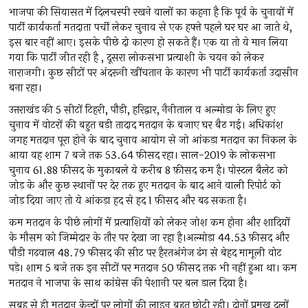
भाजपा की सियासत में दिलचस्पी रखने वालों का कहना है कि पूर्व के चुनावों में
पार्टी कार्यकर्ता मतदाता पर्ची लेकर चुनाव से एक हफ्ते पहले घर घर आ जाते थे,
इस बार नहीं आए। इसके पीछे दो कारण हो सकते हैं। एक या तो ये मान लिया
गया कि पार्टी जीत रही है , दूसरा लोकसभा प्रत्याशी के चयन को लेकर
नाराजगी। कुछ सीटों पर अंदरूनी खींचतान के कारण भी पार्टी कार्यकर्ता उदासीन
बना रहा।
उत्तराखंड की 5 सीटों टिहरी, पौड़ी, हरिद्वार, नैनीताल व अल्मोड़ा के लिए हुए
चुनाव में वोटरों की बहुत बड़ी तादाद मतदान के बजाए घर बैठ गई। अधिकांश
जगह मतदान पूरा होने के बाद चुनाव आयोग से जो आंकड़ा मतदान का निकल के
आया वह शाम 7 बजे तक 53.64 फ़ीसद रहा। साल-2019 के लोकसभा
चुनाव 61.88 फ़ीसद के मुकाबले ये करीब 8 फ़ीसद कम है। पोस्टल बैलेट को
जोड़ के और कुछ स्थानों पर देर तक हुए मतदान के बाद आने वाली रिपोर्ट को
जोड़ दिया जाए तो ये आंकड़ा हद से हद 1 फ़ीसद और बढ़ सकता है।
कम मतदान के पीछे लोगों में प्रत्याशियों को लेकर जोश कम होना और शादियों
के मौसम को जिम्मेदार के तौर पर देखा जा रहा है।अल्मोड़ा 44.53 फ़ीसद और
पौड़ी गढ़वाल 48.79 फीसद की सीट पर हैरतअंगेज ढंग से बेहद मामूली वोट
पड़े। शाम 5 बजे तक इन सीटों पर मतदान 50 फ़ीसद तक भी नहीं हुआ था। कम
मतदान ने भाजपा के साथ कांग्रेस की पेशानी पर बल डाल दिया है।
सुबह से ही मतदान केन्द्रों पर लोगों की लाइन बहुत छोटी रही। दोनों प्रमुख दलों