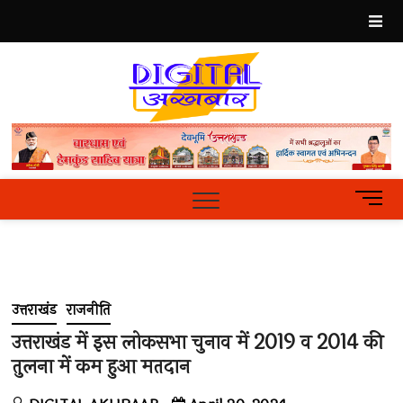
Skip
to
content
Best
Hindi
News
Portal
M
e
n
u
B
u
उत्तराखंड
राजनीति
t
t
उत्तराखंड में इस लोकसभा चुनाव में 2019 व 2014 की
o
तुलना में कम हुआ मतदान
n