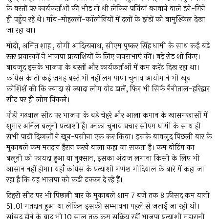
के बस्तों पर कार्यकर्ताओं की भीड़ तो थी लेकिन पर्चियां बनवाने वाले इने-गिने
ही पहुँच रहे थे। गाँव-मोहल्लों-कॉलोनियों में दलों के झंडों को बामुश्किल देखा
जा रहा था।
मोदी, अमित शाह , योगी आदित्यनाथ, सीएम पुष्कर सिंह धामी के साथ कई बड़े
स्तर प्रचारकों ने भाजपा प्रत्याशियों के लिए जनसभाएं कीं। बड़े रोड शो किए।
बावजूद इसके भाजपा के बस्तों और कार्यकर्ताओं में कम करेंट दिख रहा था।
कांग्रेस के तो कई जगह बस्ते भी नहीं लग पाए। चुनाव आयोग ने भी खूब
कोशिशें की कि ज्यादा से ज्यादा लोग वोट डालें, फिर भी सिर्फ नैनीताल-हरिद्वार
सीट पर ही लोग निकले।
पौड़ी गढ़वाल सीट पर भाजपा के बड़े चेहरे और आला कमान के खासमखासों में
शुमार अनिल बलूनी प्रत्याशी हैं। उनका चुनाव प्रचार सीएम धामी के साथ ही
सभी पार्टी दिग्गजों ने खून-पसीना एक कर किया। इसके बावजूद पिछली बार के
मुकाबले कम मतदान हैरान करने वाला कहा जा सकता है। कम वोटिंग का
बलूनी को फायदा हुआ या नुक्सान, इसका अंदाज लगाना किसी के लिए भी
आसान नहीं होगा। यहाँ कांग्रेस के प्रत्याशी गणेश गोदियाल के बारे में कहा जा
रहा है कि वह भाजपा को कड़ी टक्कर दे रहे हैं।
टिहरी सीट पर भी पिछली बार के मुकाबले शाम 7 बजे तक 8 फ़ीसद कम यानी
51.01 मतदान हुआ था लेकिन इसकी सम्भावना पहले से जताई जा रही थी।
सांसद होने के बाद भी 10 साल तक कम सक्रिय रहीं भाजपा प्रत्याशी महारानी