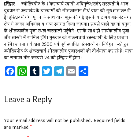
हरिद्वार
– ज्योतिषपीठ के शंकराचार्य स्वामी अविमुक्तेश्वरानंद सरस्वती ने आज
बुधवार से उत्तराखंड के चारधामों की शीतकालीन तीर्थ यात्रा की शुरुआत कर दी
है। हरिद्वार में गंगा पूजन के साथ यात्रा शुरू की गई।इसके बाद अब बड़कोट नगर
क्षेत्र में उनका अभिनंदन व भव्य स्वागत किया जाएगा। सबसे पहले वह मां यमुना
के शीतकालीन पूजा स्थल खरसाली पहुंचेंगे। इसके साथ ही सायंकालीन पूजा
और आरती में शामिल होंगे। गुरुवार को शंकराचार्य उत्तरकाशी के लिए प्रस्थान
करेंगे। शंकराचार्य द्वारा 2500 वर्ष पूर्व स्थापित परंपराओं का निर्वहन करते हुए
ज्योतिषपीठ के शंकराचार्य शीतकालीन पूजास्थलों की तीर्थयात्रा कर रहे हैं। यात्रा
का समापन तीन जनवरी 24 को हरिद्वार में होगा।
F
W
T
T
T
E
S
a
h
u
wi
el
m
h
ce
at
m
tt
e
ai
ar
b
s
bl
er
gr
l
e
Leave a Reply
o
A
r
a
o
p
m
Your email address will not be published.
Required fields
k
p
are marked
*