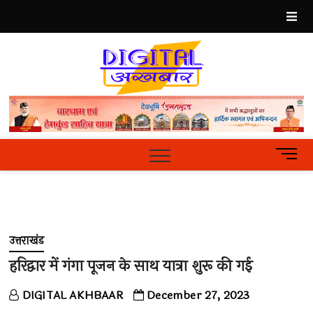
Skip
to
content
Best
Hindi
News
Portal
M
e
n
u
B
u
उत्तराखंड
t
t
हरिद्वार में गंगा पूजन के साथ यात्रा शुरू की गई
o
n
DIGITAL AKHBAAR
December 27, 2023