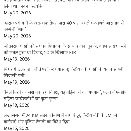
यह हैं उत्तराखंड की महिला टैक्सी ड्राइवर, पिता की तेरहवीं के बाद से ही थाम
लिया था कार का स्टेयरिंग
May 20, 2026
उत्तराखंड में गर्मी के खतरनाक तेवर: पारा 40 पार, अगले एक हफ्ते आसमान से
बरसेगी ‘आग’
May 20, 2026
जीतनराम मांझी की समधन विधायक के साथ धक्का-मुक्की, वाहन साइड करने
को लेकर हुआ था विवाद; 20 के खिलाफ FIR
May 19, 2026
बिहार में दलित राजनीति पर फिर घमासान; केंद्रीय मंत्री मांझी के बयान से बढ़ी
सियासी गर्मी
May 19, 2026
‘बिल गिरने का जश्न मना रहा विपक्ष, यह महिलाओं का अपमान’, पटना में एनडीए
महिला कार्यकर्ताओं का फूटा गुस्सा
May 18, 2026
लखीसराय में 24 KM सड़क निर्माण में बाधाएं दूर, केंद्रीय मंत्री ने DM को
कार्रवाई और पुलिस तैनाती का निर्देश दिया
May 15, 2026