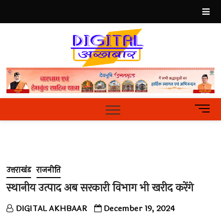
Skip
to
content
Best
Hindi
News
Portal
M
e
n
u
B
u
उत्तराखंड
राजनीति
t
t
स्थानीय उत्पाद अब सरकारी विभाग भी खरीद करेंगे
o
n
DIGITAL AKHBAAR
December 19, 2024