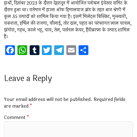
हाथों, दिसंबर 2023 के दौरान देहरादून में आयोजित ग्लोबल इंवेस्टर समिट के
दौरान हुआ था। वर्तमान में हाउस ऑफ हिमालयाज ब्रांड के तहत आठ श्रेणी में
कुल 35 उत्पादों को शामिल किया गया है। इसमें मिलेट्स बिस्किट, मुन्स्यारी,
चकराता, हर्षिल की राजमा, चौलाई, तोर दाल, पहाड़ का परंपरागत लाल चावल,
झंगोरा, गहथ, काले भट्ट, चाय, तेल, पर्सनल केयर, हैंडीक्राफ्ट के उत्पाद शामिल
हैं।
F
W
T
T
T
E
S
a
h
u
wi
el
m
h
ce
at
m
tt
e
ai
ar
b
s
bl
er
gr
l
e
Leave a Reply
o
A
r
a
o
p
m
Your email address will not be published.
Required fields
k
p
are marked
*
Comment
*